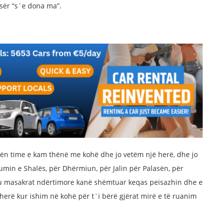
esër “s`e dona ma”.
lën time e kam thënë me kohë dhe jo vetëm një herë, dhe jo
umin e Shalës, për Dhërmiun, për Jalin për Palasën, për
ku masakrat ndërtimore kanë shëmtuar keqas peisazhin dhe e
erë kur ishim në kohë për t`i bërë gjërat mirë e të ruanim