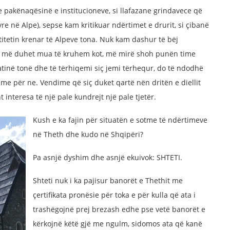
pakënaqësinë e institucioneve, si llafazane grindavece që
yre në Alpe), sepse kam kritikuar ndërtimet e drurit, si çibanë
itetin krenar të Alpeve tona. Nuk kam dashur të bëj
“ç`më duhet mua të kruhem kot, më mirë shoh punën time
atinë tonë dhe të tërhiqemi siç jemi tërhequr, do të ndodhë
me për ne. Vendime që siç duket qartë nën dritën e diellit
interesa të një pale kundrejt një pale tjetër.
Kush e ka fajin për situatën e sotme të ndërtimeve
në Theth dhe kudo në Shqipëri?
Pa asnjë dyshim dhe asnjë ekuivok: SHTETI.
Shteti nuk i ka pajisur banorët e Thethit me
çertifikata pronësie për toka e për kulla që ata i
trashëgojnë prej brezash edhe pse vetë banorët e
kërkojnë këtë gjë me ngulm, sidomos ata që kanë