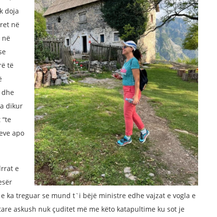
k doja
ret në
e në
se
rë të
ë
t dhe
na dikur
 “te
peve apo
rrat e
esër
 e ka treguar se mund t`i bëjë ministre edhe vajzat e vogla e
are askush nuk çuditet më me këto katapultime ku sot je