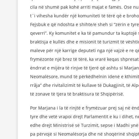
cila në shumë pak kohë arriti majat e famës. Ose nu
t`i vihesha kundër një komuniteti të tërë që e broho
Fejsbuk e që ndoshta e shihte/e sheh si “zërin e tyr
qeverri”. Ky komunitet e ka të pamundur ta kuptojë 
braktisja e kullës dhe e misionit të turizmit të vështi
maleve për një karrige deputeti nga një vajzë e re q
frymëzonte një brez të tërë, ka vrarë keqas shpresa
ëndrrat e mijëra të rinjve të tjerë që ashtu si Marja
Neomalësore, mund të përkëdhelnin idenë e kthimit
rrâja” dhe rivitalizimit të kullave të Dukagjinit, të Al
të zonave të tjera të braktisura të Shqipërisë.
Por Marjana i la të rinjtë e frymëzuar prej saj në ënd
tyre dhe vetë vrapoi drejt Parlamentit e ku i dihet, n
edhe drejt Ministrisë së Turzimit, sepse i Madhi ynë
pa përvojë si Neomalësorja dhe në shoqërinë shqipt