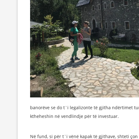
banorëve se do t`i legalizonte të gjitha ndërtimet t
ktheheshin në vendlindje për të investuar.
Në fund, si për t`i vënë kapak të gjithave, shteti ço