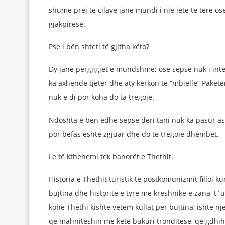
shumë prej të cilave janë mundi i një jete të tërë 
gjakpirëse.
Pse i bën shteti të gjitha këto?
Dy janë përgjigjet e mundshme; ose sepse nuk i inte
ka axhendë tjetër dhe aty kërkon të “mbjellë” Paketë
nuk e di por koha do ta tregojë.
Ndoshta e bën edhe sepse deri tani nuk ka pasur as
por befas është zgjuar dhe do të tregojë dhëmbët.
Le të kthehemi tek banorët e Thethit.
Historia e Thethit turistik të postkomunizmit filloi ku
bujtina dhe historitë e tyre me kreshnikë e zana, t
kohë Thethi kishte vetëm kullat për bujtina, ishte nj
që mahniteshin me këtë bukuri tronditëse, që gdhih