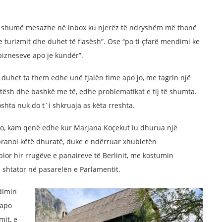
rrë shumë mesazhe në inbox ku njerëz të ndryshëm më thonë
e turizmit dhe duhet të flasësh”. Ose “po ti çfarë mendimi ke
bizneseve apo je kundër”.
duhet ta them edhe unë fjalën time apo jo, me tagrin një
jetësh dhe bashkë me të, edhe problematikat e tij të shumta.
oshta nuk do t`i shkruaja as këta rreshta.
o jo, kam qenë edhe kur Marjana Koçekut iu dhurua një
ranoi këtë dhuratë, duke e ndërruar xhubletën
lor hir rrugëve e panaireve të Berlinit, me kostumin
 shtator në pasarelën e Parlamentit.
dimin
 apo
mit, e