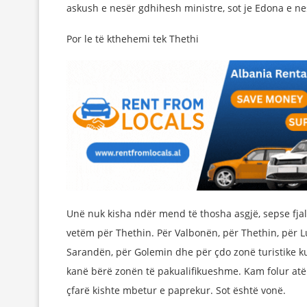
askush e nesër gdhihesh ministre, sot je Edona e n
Por le të kthehemi tek Thethi
Unë nuk kisha ndër mend të thosha asgjë, sepse fja
vetëm për Thethin. Për Valbonën, për Thethin, për L
Sarandën, për Golemin dhe për çdo zonë turistike 
kanë bërë zonën të pakualifikueshme. Kam folur atëh
çfarë kishte mbetur e paprekur. Sot është vonë.