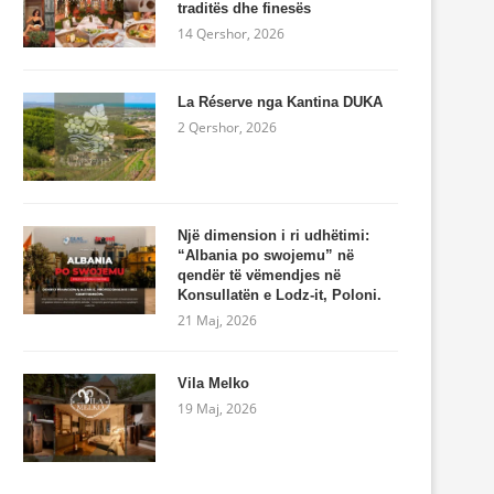
traditës dhe finesës
14 Qershor, 2026
La Réserve nga Kantina DUKA
2 Qershor, 2026
Një dimension i ri udhëtimi:
“Albania po swojemu” në
qendër të vëmendjes në
Konsullatën e Lodz-it, Poloni.
21 Maj, 2026
Vila Melko
19 Maj, 2026