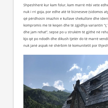
Shpeshherë kur kam folur, kam marrë mbi vete edhe 
nuk i rri goja, por edhe atë të bizneseve (sidomos at
që përdhosin imazhin e kullave shekullore dhe ident
kompromis me të keqen dhe të zgjidhja variantin 
dhe jam rehat”, sepse po u strukëm të gjithë në reh
kjo që po ndodh dhe dikush tjetër do të marrë vendi
nuk janë aspak në shërbim të komunitetit por thjesht 