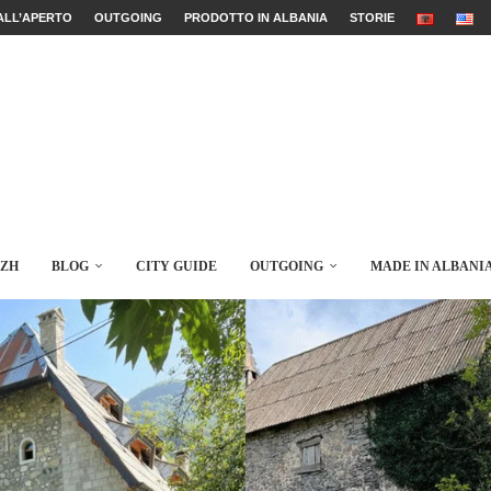
ALL’APERTO
OUTGOING
PRODOTTO IN ALBANIA
STORIE
AZH
BLOG
CITY GUIDE
OUTGOING
MADE IN ALBANI