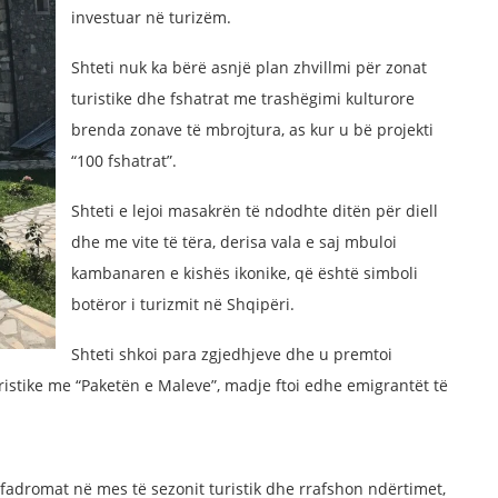
investuar në turizëm.
Shteti nuk ka bërë asnjë plan zhvillmi për zonat
turistike dhe fshatrat me trashëgimi kulturore
brenda zonave të mbrojtura, as kur u bë projekti
“100 fshatrat”.
Shteti e lejoi masakrën të ndodhte ditën për diell
dhe me vite të tëra, derisa vala e saj mbuloi
kambanaren e kishës ikonike, që është simboli
botëror i turizmit në Shqipëri.
Shteti shkoi para zgjedhjeve dhe u premtoi
uristike me “Paketën e Maleve”, madje ftoi edhe emigrantët të
n fadromat në mes të sezonit turistik dhe rrafshon ndërtimet,