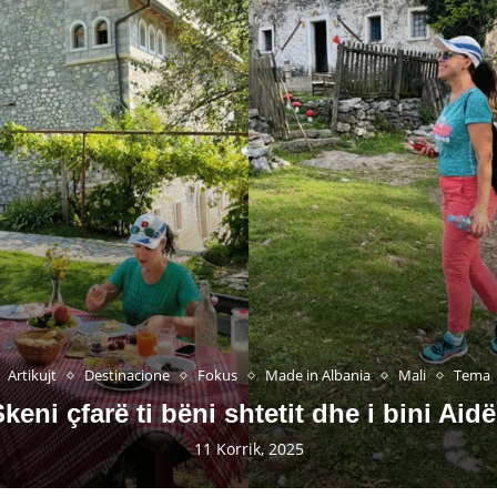
Artikujt
Destinacione
Fokus
Made in Albania
Mali
Tema
keni çfarë ti bëni shtetit dhe i bini Aid
11 Korrik, 2025