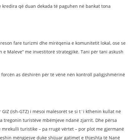
ose kredira që duan dekada të paguhen në bankat tona
reson fare turizmi dhe mirëqenia e komunitetit lokal, ose se
n e Maleve” me investitorë strategjikë. Tani për tani askush
 forcën as dëshirën për të vënë nën kontroll paligjshmërinë
r GIZ (ish-GTZ) i mësoi malësorët se si t`i kthenin kullat në
`ua tregonin turistëve mbëmjeve ndanë zjarrit. Dhe përsa
ë mrekulli turistike – pa rrugë vërtet – por plot me gjermanë
eshin mëngjesve duke shijuar gatimet e thjeshta të Nanë