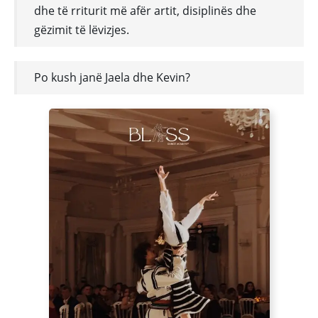
dhe të rriturit më afër artit, disiplinës dhe
gëzimit të lëvizjes.
Po kush janë Jaela dhe Kevin?