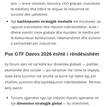
tyre — krerë shtetesh, ministra, CEO globalë, investitorë
të mëdhenj dhe liderë të shquar të industrisë së
turizmit dhe udhëtimit.
Një
bashkëpunim strategjik mediatik
me Euronews, që
siguron transmetim dhe mbulim ndërkombëtar, duke i
dhënë eventit rreze globale dhe mundësi të mëdha për
të komunikuar konkluzionet, rekomandimet dhe vizionin
e përbashkët për industrinë.
Pse GTF Davos 2026 është i rëndësishëm
Ky forum vjen në një kohë kur dinamika globale — politike,
ekonomike dhe sociale — po ndryshon me ritme të shpejta,
duke bërë turizmin më shumë se kurrë një faktor kyç për
zhvillim, punësim dhe bashkëpunim ndërkombëtar. Përmes
këtij eventi:
Turizmi zgjerohet nga një industri thjesht operative në
një
dimension strategjik global
— ku investimet,