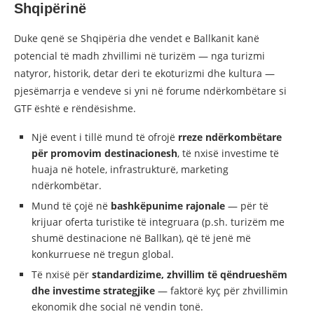
Shqipërinë
Duke qenë se Shqipëria dhe vendet e Ballkanit kanë
potencial të madh zhvillimi në turizëm — nga turizmi
natyror, historik, detar deri te ekoturizmi dhe kultura —
pjesëmarrja e vendeve si yni në forume ndërkombëtare si
GTF është e rëndësishme.
Një event i tillë mund të ofrojë
rreze ndërkombëtare
për promovim destinacionesh
, të nxisë investime të
huaja në hotele, infrastrukturë, marketing
ndërkombëtar.
Mund të çojë në
bashkëpunime rajonale
— për të
krijuar oferta turistike të integruara (p.sh. turizëm me
shumë destinacione në Ballkan), që të jenë më
konkurruese në tregun global.
Të nxisë për
standardizime, zhvillim të qëndrueshëm
dhe investime strategjike
— faktorë kyç për zhvillimin
ekonomik dhe social në vendin tonë.