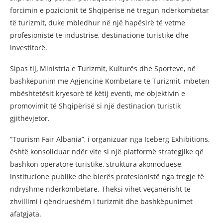
forcimin e pozicionit të Shqipërisë në tregun ndërkombëtar
të turizmit, duke mbledhur në një hapësirë të vetme
profesionistë të industrisë, destinacione turistike dhe
investitorë.
Sipas tij, Ministria e Turizmit, Kulturës dhe Sporteve, në
bashkëpunim me Agjencinë Kombëtare të Turizmit, mbeten
mbështetësit kryesorë të këtij eventi, me objektivin e
promovimit të Shqipërisë si një destinacion turistik
gjithëvjetor.
“Tourism Fair Albania”, i organizuar nga
Iceberg Exhibitions,
është konsoliduar ndër vite si një platformë strategjike që
bashkon operatorë turistikë, struktura akomoduese,
institucione publike dhe blerës profesionistë nga tregje të
ndryshme ndërkombëtare. Theksi vihet veçanërisht te
zhvillimi i qëndrueshëm i turizmit dhe bashkëpunimet
afatgjata.