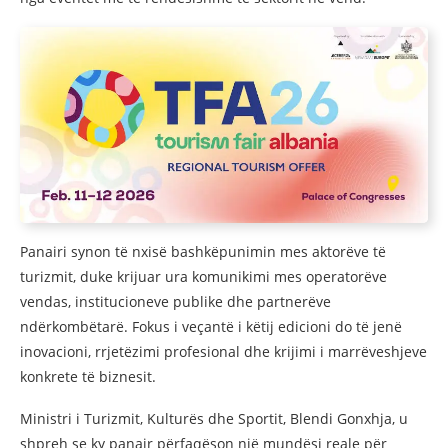
Panairi synon të nxisë bashkëpunimin mes aktorëve të
turizmit, duke krijuar ura komunikimi mes operatorëve
vendas, institucioneve publike dhe partnerëve
ndërkombëtarë. Fokus i veçantë i këtij edicioni do të jenë
inovacioni, rrjetëzimi profesional dhe krijimi i marrëveshjeve
konkrete të biznesit.
Ministri i Turizmit, Kulturës dhe Sportit, Blendi Gonxhja, u
shpreh se ky panair përfaqëson një mundësi reale për