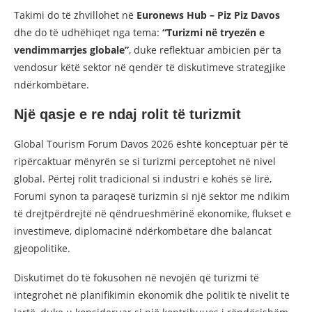
Takimi do të zhvillohet në
Euronews Hub – Piz Piz Davos
dhe do të udhëhiqet nga tema:
“Turizmi në tryezën e
vendimmarrjes globale”
, duke reflektuar ambicien për ta
vendosur këtë sektor në qendër të diskutimeve strategjike
ndërkombëtare.
Një qasje e re ndaj rolit të turizmit
Global Tourism Forum Davos 2026 është konceptuar për të
ripërcaktuar mënyrën se si turizmi perceptohet në nivel
global. Përtej rolit tradicional si industri e kohës së lirë,
Forumi synon ta paraqesë turizmin si një sektor me ndikim
të drejtpërdrejtë në qëndrueshmërinë ekonomike, flukset e
investimeve, diplomacinë ndërkombëtare dhe balancat
gjeopolitike.
Diskutimet do të fokusohen në nevojën që turizmi të
integrohet në planifikimin ekonomik dhe politik të nivelit të