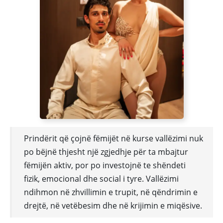
Prindërit që çojnë fëmijët në kurse vallëzimi nuk
po bëjnë thjesht një zgjedhje për ta mbajtur
fëmijën aktiv, por po investojnë te shëndeti
fizik, emocional dhe social i tyre. Vallëzimi
ndihmon në zhvillimin e trupit, në qëndrimin e
drejtë, në vetëbesim dhe në krijimin e miqësive.