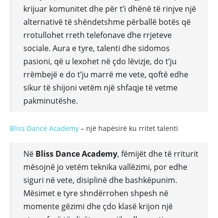
krijuar komunitet dhe për t’i dhënë të rinjve një
alternativë të shëndetshme përballë botës që
rrotullohet rreth telefonave dhe rrjeteve
sociale. Aura e tyre, talenti dhe sidomos
pasioni, që u lexohet në çdo lëvizje, do t’ju
rrëmbejë e do t’ju marrë me vete, qoftë edhe
sikur të shijoni vetëm një shfaqje të vetme
pakminutëshe.
Bliss Dance Academy
– një hapësirë ku rritet talenti
Në
Bliss Dance Academy
, fëmijët dhe të rriturit
mësojnë jo vetëm teknika vallëzimi, por edhe
siguri në vete, disiplinë dhe bashkëpunim.
Mësimet e tyre shndërrohen shpesh në
momente gëzimi dhe çdo klasë krijon një