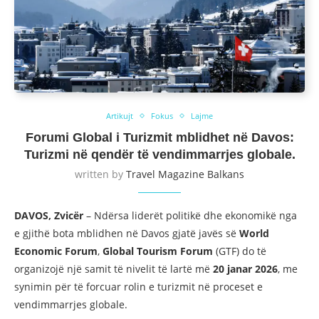
Artikujt
Fokus
Lajme
Forumi Global i Turizmit mblidhet në Davos:
Turizmi në qendër të vendimmarrjes globale.
written by
Travel Magazine Balkans
DAVOS, Zvicër
– Ndërsa liderët politikë dhe ekonomikë nga
e gjithë bota mblidhen në Davos gjatë javës së
World
Economic Forum
,
Global Tourism Forum
(GTF) do të
organizojë një samit të nivelit të lartë më
20 janar 2026
, me
synimin për të forcuar rolin e turizmit në proceset e
vendimmarrjes globale.