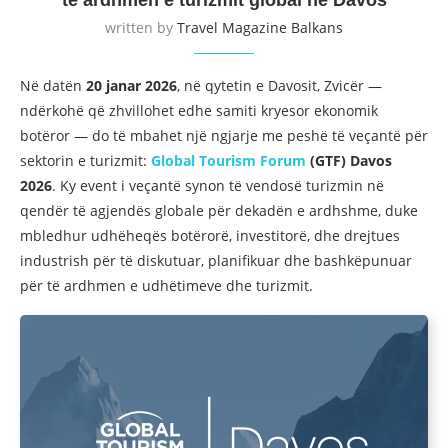
written by
Travel Magazine Balkans
Në datën
20 janar 2026
, në qytetin e Davosit, Zvicër —
ndërkohë që zhvillohet edhe samiti kryesor ekonomik
botëror — do të mbahet një ngjarje me peshë të veçantë për
sektorin e turizmit:
Global Tourism Forum
(GTF) Davos
2026
. Ky event i veçantë synon të vendosë turizmin në
qendër të agjendës globale për dekadën e ardhshme, duke
mbledhur udhëheqës botërorë, investitorë, dhe drejtues
industrish për të diskutuar, planifikuar dhe bashkëpunuar
për të ardhmen e udhëtimeve dhe turizmit.