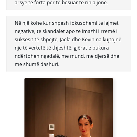
arsye të forta për të besuar te rinia jonë.
Në një kohë kur shpesh fokusohemi te lajmet
negative, te skandalet apo te imazhi i rremë i
suksesit të shpejtë, Jaela dhe Kevin na kujtojnë
një të vërtetë të thjeshtë: gjërat e bukura
ndërtohen ngadalë, me mund, me djersë dhe
me shumë dashuri.