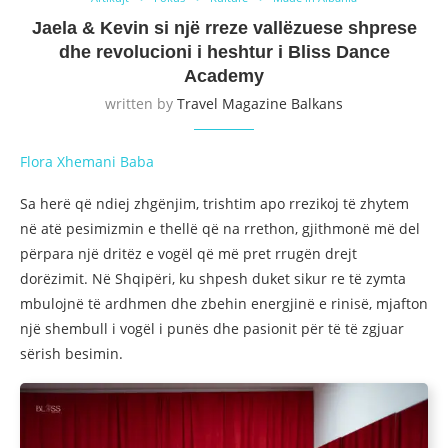
Jaela & Kevin si një rreze vallëzuese shprese
dhe revolucioni i heshtur i Bliss Dance
Academy
written by
Travel Magazine Balkans
Flora Xhemani Baba
Sa herë që ndiej zhgënjim, trishtim apo rrezikoj të zhytem
në atë pesimizmin e thellë që na rrethon, gjithmonë më del
përpara një dritëz e vogël që më pret rrugën drejt
dorëzimit. Në Shqipëri, ku shpesh duket sikur re të zymta
mbulojnë të ardhmen dhe zbehin energjinë e rinisë, mjafton
një shembull i vogël i punës dhe pasionit për të të zgjuar
sërish besimin.