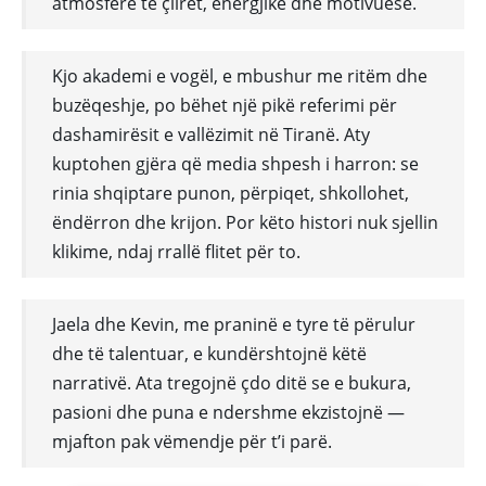
atmosferë të çlirët, energjike dhe motivuese.
Kjo akademi e vogël, e mbushur me ritëm dhe
buzëqeshje, po bëhet një pikë referimi për
dashamirësit e vallëzimit në Tiranë. Aty
kuptohen gjëra që media shpesh i harron: se
rinia shqiptare punon, përpiqet, shkollohet,
ëndërron dhe krijon. Por këto histori nuk sjellin
klikime, ndaj rrallë flitet për to.
Jaela dhe Kevin, me praninë e tyre të përulur
dhe të talentuar, e kundërshtojnë këtë
narrativë. Ata tregojnë çdo ditë se e bukura,
pasioni dhe puna e ndershme ekzistojnë —
mjafton pak vëmendje për t’i parë.