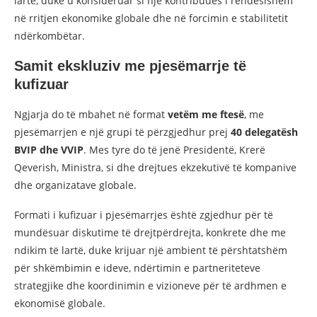
lartë, duke u konsideruar si një kontribuues i rëndësishëm
në rritjen ekonomike globale dhe në forcimin e stabilitetit
ndërkombëtar.
Samit ekskluziv me pjesëmarrje të
kufizuar
Ngjarja do të mbahet në format
vetëm me ftesë
, me
pjesëmarrjen e një grupi të përzgjedhur prej
40 delegatësh
BVIP dhe VVIP
. Mes tyre do të jenë Presidentë, Krerë
Qeverish, Ministra, si dhe drejtues ekzekutivë të kompanive
dhe organizatave globale.
Formati i kufizuar i pjesëmarrjes është zgjedhur për të
mundësuar diskutime të drejtpërdrejta, konkrete dhe me
ndikim të lartë, duke krijuar një ambient të përshtatshëm
për shkëmbimin e ideve, ndërtimin e partneriteteve
strategjike dhe koordinimin e vizioneve për të ardhmen e
ekonomisë globale.