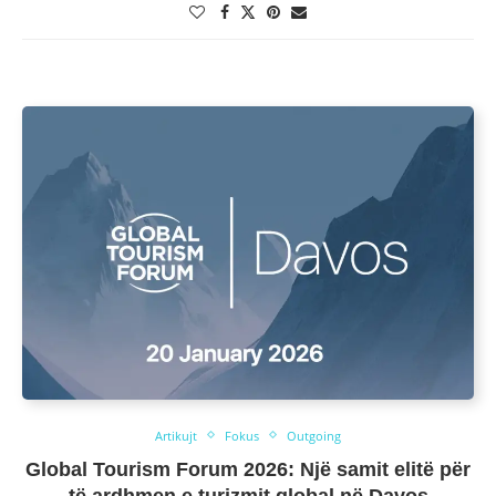
Artikujt
Fokus
Outgoing
Global Tourism Forum 2026: Një samit elitë për
të ardhmen e turizmit global në Davos