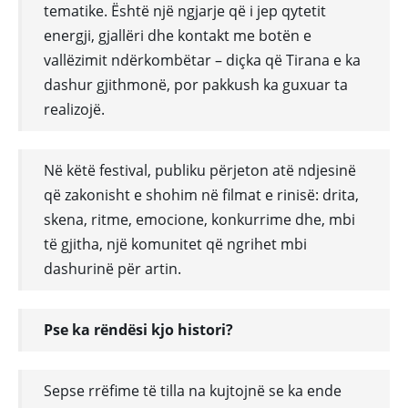
tematike. Është një ngjarje që i jep qytetit
energji, gjallëri dhe kontakt me botën e
vallëzimit ndërkombëtar – diçka që Tirana e ka
dashur gjithmonë, por pakkush ka guxuar ta
realizojë.
Në këtë festival, publiku përjeton atë ndjesinë
që zakonisht e shohim në filmat e rinisë: drita,
skena, ritme, emocione, konkurrime dhe, mbi
të gjitha, një komunitet që ngrihet mbi
dashurinë për artin.
Pse ka rëndësi kjo histori?
Sepse rrëfime të tilla na kujtojnë se ka ende