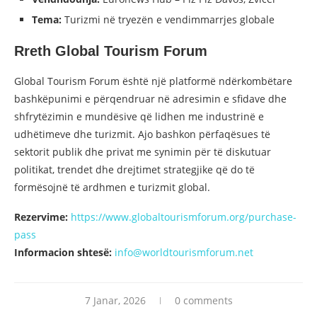
Tema:
Turizmi në tryezën e vendimmarrjes globale
Rreth Global Tourism Forum
Global Tourism Forum është një platformë ndërkombëtare
bashkëpunimi e përqendruar në adresimin e sfidave dhe
shfrytëzimin e mundësive që lidhen me industrinë e
udhëtimeve dhe turizmit. Ajo bashkon përfaqësues të
sektorit publik dhe privat me synimin për të diskutuar
politikat, trendet dhe drejtimet strategjike që do të
formësojnë të ardhmen e turizmit global.
Rezervime:
https://www.globaltourismforum.org/purchase-
pass
Informacion shtesë:
info@worldtourismforum.net
7 Janar, 2026
0 comments