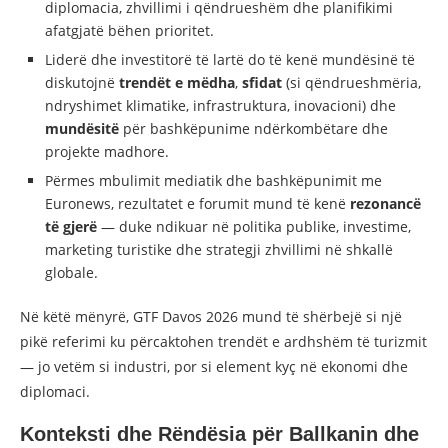
diplomacia, zhvillimi i qëndrueshëm dhe planifikimi
afatgjatë bëhen prioritet.
Liderë dhe investitorë të lartë do të kenë mundësinë të
diskutojnë
trendët e mëdha
,
sfidat
(si qëndrueshmëria,
ndryshimet klimatike, infrastruktura, inovacioni) dhe
mundësitë
për bashkëpunime ndërkombëtare dhe
projekte madhore.
Përmes mbulimit mediatik dhe bashkëpunimit me
Euronews, rezultatet e forumit mund të kenë
rezonancë
të gjerë
— duke ndikuar në politika publike, investime,
marketing turistike dhe strategji zhvillimi në shkallë
globale.
Në këtë mënyrë, GTF Davos 2026 mund të shërbejë si një
pikë referimi ku përcaktohen trendët e ardhshëm të turizmit
— jo vetëm si industri, por si element kyç në ekonomi dhe
diplomaci.
Konteksti dhe Rëndësia për Ballkanin dhe