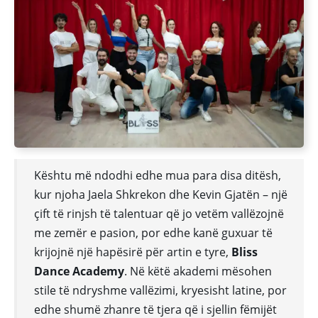
Kështu më ndodhi edhe mua para disa ditësh,
kur njoha Jaela Shkrekon dhe Kevin Gjatën – një
çift të rinjsh të talentuar që jo vetëm vallëzojnë
me zemër e pasion, por edhe kanë guxuar të
krijojnë një hapësirë për artin e tyre,
Bliss
Dance Academy
. Në këtë akademi mësohen
stile të ndryshme vallëzimi, kryesisht latine, por
edhe shumë zhanre të tjera që i sjellin fëmijët