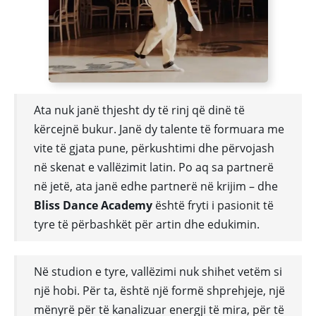
Ata nuk janë thjesht dy të rinj që dinë të
kërcejnë bukur. Janë dy talente të formuara me
vite të gjata pune, përkushtimi dhe përvojash
në skenat e vallëzimit latin. Po aq sa partnerë
në jetë, ata janë edhe partnerë në krijim – dhe
Bliss Dance Academy
është fryti i pasionit të
tyre të përbashkët për artin dhe edukimin.
Në studion e tyre, vallëzimi nuk shihet vetëm si
një hobi. Për ta, është një formë shprehjeje, një
mënyrë për të kanalizuar energji të mira, për të