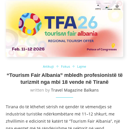
Artikujt
Fokus
Lajme
“Tourism Fair Albania” mbledh profesionistë të
turizmit nga mbi 18 vende në Tiranë
written by
Travel Magazine Balkans
Tirana do të kthehet sërish në qendër të vëmendjes së
industrisë turistike ndërkombëtare më 11–12 shkurt, me
zhvillimin e edicionit të katërt të “Tourism Fair Albania”, një
nga eventet më të rëndësishme të sektorit në vend.