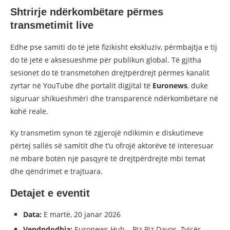
Shtrirje ndërkombëtare përmes
transmetimit live
Edhe pse samiti do të jetë fizikisht ekskluziv, përmbajtja e tij
do të jetë e aksesueshme për publikun global. Të gjitha
sesionet do të transmetohen drejtpërdrejt përmes kanalit
zyrtar në YouTube dhe portalit digjital të
Euronews
, duke
siguruar shikueshmëri dhe transparencë ndërkombëtare në
kohë reale.
Ky transmetim synon të zgjerojë ndikimin e diskutimeve
përtej sallës së samitit dhe t’u ofrojë aktorëve të interesuar
në mbarë botën një pasqyrë të drejtpërdrejtë mbi temat
dhe qëndrimet e trajtuara.
Detajet e eventit
Data:
E martë, 20 janar 2026
Vendndodhja:
Euronews Hub – Piz Piz Davos, Zvicër