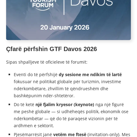
Çfarë përfshin GTF Davos 2026
Sipas shpalljeve të oficieleve të forumit:
Eventi do të përfshijë
dy sesione me ndikim të lartë
fokusuar në politikat globale për turizmin, investime
ndërkombëtare, zhvillim të qëndrueshëm dhe
bashkëpunim ndër-shtetëror.
Do të ketë
një fjalim kryesor (keynote)
nga një figurë
me peshë globale — si udhëheqës politik, ekonomik ose
ndërkombëtar — që do të paraqesë vizionin për të
ardhmen e sektorit.
Pjesëmarrësit janë
vetëm me ftesë
(invitation-only). Mes