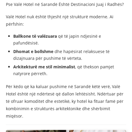
Pse Valë Hotel në Sarandë Është Destinacioni Juaj i Radhës?
Valë Hotel nuk është thjesht një strukturë moderne. Ai
përfshin:
Ballkone të valëzuara
që të japin ndjesinë e
pafundësisë.
Dhomat e bollshme
dhe hapësirat relaksuese të
dizajnuara për pushime të vërteta.
Arkitekturë me stil minimalist
, që thekson pamjet
natyrore përreth.
Për këdo që ka kaluar pushime në Sarandë këtë verë, Valë
Hotel është një ndërtesë që dallon lehtësisht. Ndërtuar për
të ofruar komoditet dhe estetikë, ky hotel ka fituar famë për
kombinimin e strukturës arkitektonike dhe shërbimit
miqësor.