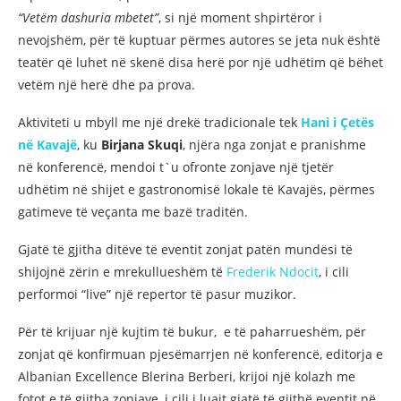
“Vetëm dashuria mbetet”
, si një moment shpirtëror i
nevojshëm, për të kuptuar përmes autores se jeta nuk është
teatër që luhet në skenë disa herë por një udhëtim që bëhet
vetëm një herë dhe pa prova.
Aktiviteti u mbyll me një drekë tradicionale tek
Hani i Çetës
në Kavajë
, ku
Birjana Skuqi
, njëra nga zonjat e pranishme
në konferencë, mendoi t`u ofronte zonjave një tjetër
udhëtim në shijet e gastronomisë lokale të Kavajës, përmes
gatimeve të veçanta me bazë traditën.
Gjatë të gjitha ditëve të eventit zonjat patën mundësi të
shijojnë zërin e mrekullueshëm të
Frederik Ndocit
, i cili
performoi “live” një repertor të pasur muzikor.
Për të krijuar një kujtim të bukur, e të paharrueshëm, për
zonjat që konfirmuan pjesëmarrjen në konferencë, editorja e
Albanian Excellence Blerina Berberi, krijoi një kolazh me
fotot e të gjitha zonjave, i cili i luajt gjatë të gjithë eventit në