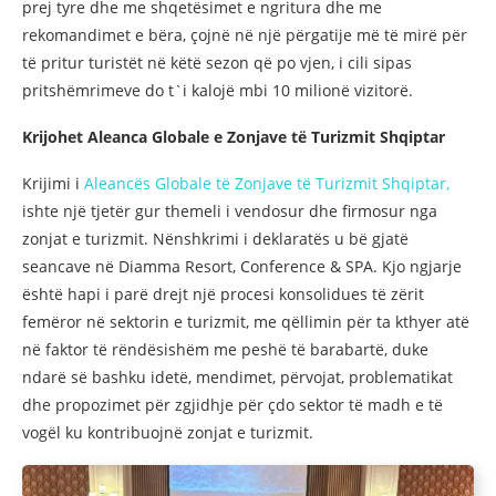
prej tyre dhe me shqetësimet e ngritura dhe me
rekomandimet e bëra, çojnë në një përgatije më të mirë për
të pritur turistët në këtë sezon që po vjen, i cili sipas
pritshëmrimeve do t`i kalojë mbi 10 milionë vizitorë.
Krijohet Aleanca Globale e Zonjave të Turizmit Shqiptar
Krijimi i
Aleancës Globale të Zonjave të Turizmit Shqiptar,
ishte një tjetër gur themeli i vendosur dhe firmosur nga
zonjat e turizmit. Nënshkrimi i deklaratës u bë gjatë
seancave në Diamma Resort, Conference & SPA. Kjo ngjarje
është hapi i parë drejt një procesi konsolidues të zërit
femëror në sektorin e turizmit, me qëllimin për ta kthyer atë
në faktor të rëndësishëm me peshë të barabartë, duke
ndarë së bashku idetë, mendimet, përvojat, problematikat
dhe propozimet për zgjidhje për çdo sektor të madh e të
vogël ku kontribuojnë zonjat e turizmit.