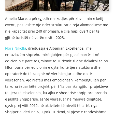
Amelia Mare, u përzgjodh me kudjes për zhvillimin e ketij
eventi, pasi është një ndër strukturat e reja akomoduese me
një kapacitet prej 240 dhomash, e cila hapi dyert për të
gjithë turistët në verën e vitit 2023.
Flora Nikolla
, drejtuesja e Albanian Excellence, me
entuziazëm shprehu mirënjohjen për pjesëmarrësit në
edicionin e parë të Çmimve të Turizmit si dhe dekalroi se po
fillon puna për edicionin e dytë, ku të tjera stuktura dhe
operatorë do të kalojnë në vlerësim jurie dhe do të
vlerësohen. Ajo rrëfeu mes emocionesh, këmbënguljen për
ta kurorëzuar këtë projekt, për t`ia bashkangjitur projekteve
të tjera të ekselencës, ku ajka e shoqërisë shqiptare brenda
e jashtë Shqipërisë, është vlerësuar në mënyrë dinjitoze,
qysh prej vitit 2012, në aktivitete të nivelit të lartë, nga
Shqipëria, deri në Nju Jork. Turizmi, si pjesë e rëndësishme