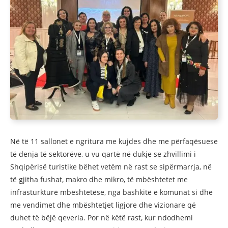
Në të 11 sallonet e ngritura me kujdes dhe me përfaqësuese
të denja të sektorëve, u vu qartë në dukje se zhvillimi i
Shqipërisë turistike bëhet vetëm në rast se sipërmarrja, në
të gjitha fushat, makro dhe mikro, të mbështetet me
infrasturkturë mbështetëse, nga bashkitë e komunat si dhe
me vendimet dhe mbështetjet ligjore dhe vizionare që
duhet të bëjë qeveria. Por në këtë rast, kur ndodhemi