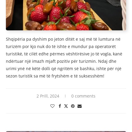
Shqipëria pa dyshim po jeton ditët e saj më të lumtura në
turizëm por kjo nuk do të ishte e mundur pa operatorët
turistikë, të cilët edhe përmes vështirësive jo të vogla, kanë
ndërtuar një imazh mjaft pozitiv për turizmin. Ndaj dhe
urimi ynë në këtë dolli që ngritëm së bashku, ishte për një
sezon turistik sa më të frytshëm e të suksesshëm!
2 Prill, 2024
0 comments