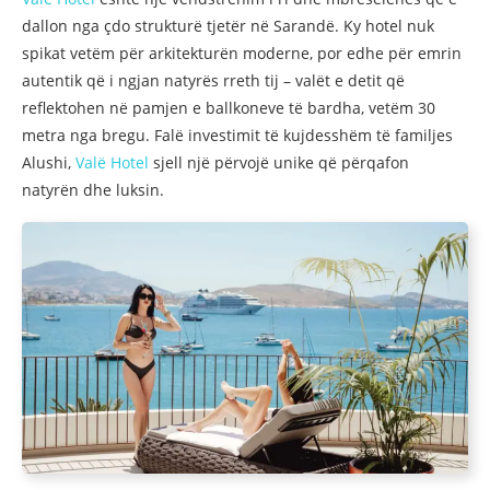
dallon nga çdo strukturë tjetër në Sarandë. Ky hotel nuk
spikat vetëm për arkitekturën moderne, por edhe për emrin
autentik që i ngjan natyrës rreth tij – valët e detit që
reflektohen në pamjen e ballkoneve të bardha, vetëm 30
metra nga bregu. Falë investimit të kujdesshëm të familjes
Alushi,
Valë Hotel
sjell një përvojë unike që përqafon
natyrën dhe luksin.