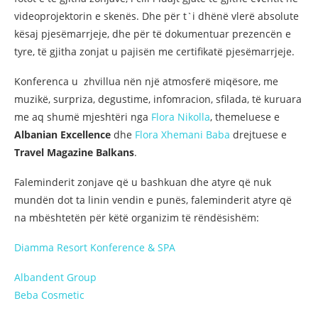
videoprojektorin e skenës. Dhe për t`i dhënë vlerë absolute
kësaj pjesëmarrjeje, dhe për të dokumentuar prezencën e
tyre, të gjitha zonjat u pajisën me certifikatë pjesëmarrjeje.
Konferenca u zhvillua nën një atmosferë miqësore, me
muzikë, surpriza, degustime, infomracion, sfilada, të kuruara
me aq shumë mjeshtëri nga
Flora Nikolla
, themeluese e
Albanian Excellence
dhe
Flora Xhemani Baba
drejtuese e
Travel Magazine Balkans
.
Faleminderit zonjave që u bashkuan dhe atyre që nuk
mundën dot ta linin vendin e punës, faleminderit atyre që
na mbështetën për këtë organizim të rëndësishëm:
Diamma Resort Konference & SPA
Albandent Group
Beba Cosmetic