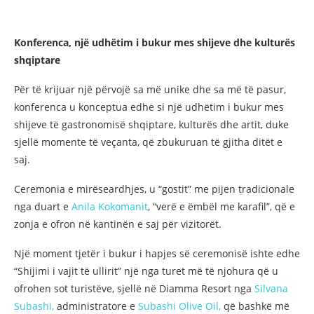
Konferenca, një udhëtim i bukur mes shijeve dhe kulturës
shqiptare
Për të krijuar një përvojë sa më unike dhe sa më të pasur,
konferenca u konceptua edhe si një udhëtim i bukur mes
shijeve të gastronomisë shqiptare, kulturës dhe artit, duke
sjellë momente të veçanta, që zbukuruan të gjitha ditët e
saj.
Ceremonia e mirëseardhjes, u “gostit” me pijen tradicionale
nga duart e
Anila Kokomanit
, “verë e ëmbël me karafil”, që e
zonja e ofron në kantinën e saj për vizitorët.
Një moment tjetër i bukur i hapjes së ceremonisë ishte edhe
“Shijimi i vajit të ullirit” një nga turet më të njohura që u
ofrohen sot turistëve, sjellë në Diamma Resort nga
Silvana
Subashi,
administratore e
Subashi Olive Oil,
që bashkë më