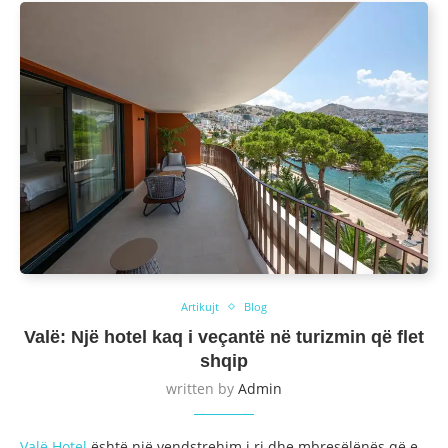
Artikujt
Blog
Valë: Një hotel kaq i veçantë në turizmin që flet
shqip
written by
Admin
Valë Hotel
është një vendstrehim i ri dhe mbresëlënës që e