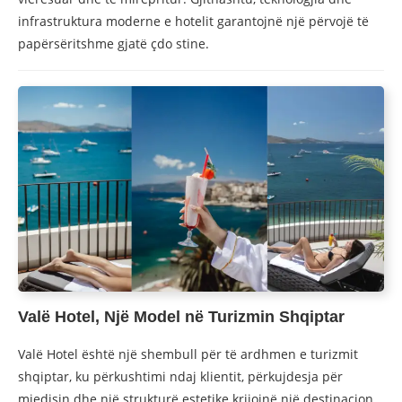
infrastruktura moderne e hotelit garantojnë një përvojë të
papërsëritshme gjatë çdo stine.
Valë Hotel, Një Model në Turizmin Shqiptar
Valë Hotel është një shembull për të ardhmen e turizmit
shqiptar, ku përkushtimi ndaj klientit, përkujdesja për
mjedisin dhe një strukturë estetike krijojnë një destinacion