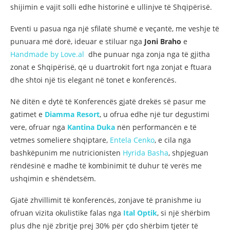
shijimin e vajit solli edhe historinë e ullinjve të Shqipërisë.
Eventi u pasua nga një sfilatë shumë e veçantë, me veshje të
punuara më dorë, ideuar e stiluar nga
Joni Braho
e
Handmade by Love.al
dhe punuar nga zonja nga të gjitha
zonat e Shqipërisë, që u duartrokit fort nga zonjat e ftuara
dhe shtoi një tis elegant në tonet e konferencës.
Në ditën e dytë të Konferencës gjatë drekës së pasur me
gatimet e
Diamma Resort
, u ofrua edhe një tur degustimi
vere, ofruar nga
Kantina Duka
nën performancën e të
vetmes someliere shqiptare,
Entela Cenko
, e cila nga
bashkëpunim me nutricionisten
Hyrida Basha
, shpjeguan
rëndësinë e madhe të kombinimit të duhur të verës me
ushqimin e shëndetsëm.
Gjatë zhvillimit të konferencës, zonjave të pranishme iu
ofruan vizita okulistike falas nga
Ital Optik
, si një shërbim
plus dhe një zbritje prej 30% për çdo shërbim tjetër të