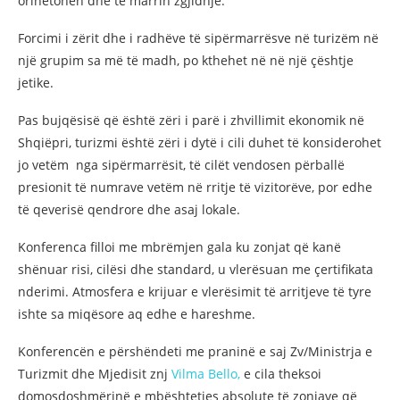
orinetohen dhe të marrin zgjidhje.
Forcimi i zërit dhe i radhëve të sipërmarrësve në turizëm në
një grupim sa më të madh, po kthehet në në një çështje
jetike.
Pas bujqësisë që është zëri i parë i zhvillimit ekonomik në
Shqiëpri, turizmi është zëri i dytë i cili duhet të konsiderohet
jo vetëm nga sipërmarrësit, të cilët vendosen përballë
presionit të numrave vetëm në rritje të vizitorëve, por edhe
të qeverisë qendrore dhe asaj lokale.
Konferenca filloi me mbrëmjen gala ku zonjat që kanë
shënuar risi, cilësi dhe standard, u vlerësuan me çertifikata
nderimi. Atmosfera e krijuar e vlerësimit të arritjeve të tyre
ishte sa miqësore aq edhe e hareshme.
Konferencën e përshëndeti me praninë e saj Zv/Ministrja e
Turizmit dhe Mjedisit znj
Vilma Bello,
e cila theksoi
domosdoshmërinë e mbështetjes absolute të zonjave që