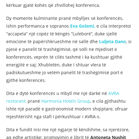
kërkuar gjatë kohës që zhvillohej konferenca.
Dy momente kulminante pranë mbylljes së konferencës,
ishin performanca e sopranos
Eva Golemi,
e cila interpretoi
“accapela” një copëz të këngës “Luleborë”, duke sjellë
emocione të papërshkrueshme në sallë dhe
Luljeta Dano
, si
pjesë e panelit të trashëgimisë, që solli ne mjediset e
konferencës, veprën të cilës tashmë i ka kushtuar gjithë
energjitë e saj; Xhubletën, duke I shtuar vlera të
padiskutueshme jo vetëm panelit të trashëgimisë port ë
gjithë konferencës.
Dita e dytë konferencës u mbyll me një darkë në
AVRA
restorant,
pranë
Harmonia Hotels Group
, e cila gjithashtu
ishte një paradë e gastronomisë modern shqiptare, ofruar
mjeshtërisht nga stafi I përkushtuar i AVRA-s.
Dita e fundit nisi me një ngjarje të këndshme, sa njerëzore,
aq edhe artistike; promovimin e librit të
Antoneta Nushit