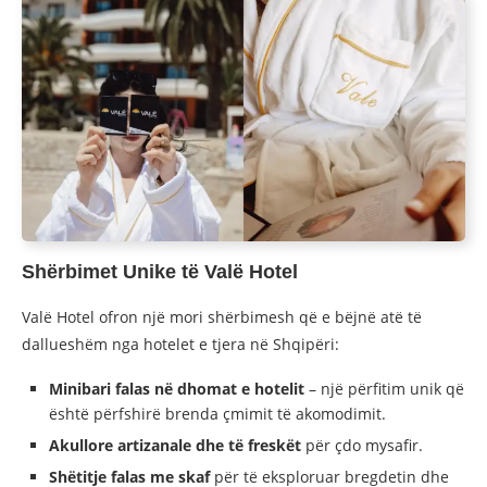
Shërbimet Unike të Valë Hotel
Valë Hotel ofron një mori shërbimesh që e bëjnë atë të
dallueshëm nga hotelet e tjera në Shqipëri:
Minibari falas në dhomat e hotelit
– një përfitim unik që
është përfshirë brenda çmimit të akomodimit.
Akullore artizanale dhe të freskët
për çdo mysafir.
Shëtitje falas me skaf
për të eksploruar bregdetin dhe