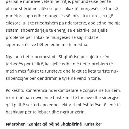
përballë numrave vetëm në rritje, pamundësisë për të
ofruar shërbime cilësore për shkak të mungesës së fuqisë
punëtore, apo edhe mungesës së infrastrukturës, rrugë
cilësore, ujit të rrjedhshëm pa ndërprerje, apo edhe me një
sistemi shpërndarjeje të energjisë elektrike, pa sjellë
probleme për shkak të mungesës së saj, sfidat e
sipërmarrëseve bëhen edhe më të mëdha.
Nga ana tjetër promovimi i Shqipërisë për një turizëm
tërheqës por të lirë, ka sjellë edhe një tjetër problem të
madh mes fluksit të turistëve dhe faktit se këta turistë nuk
shpenzojnë për qëndrimin e tyre në vendin tonë.
Po kështu konferenca ndërkombëtare e zonjave në turizëm,
nxorri në pah nevojën e bashkimit të forcave dhe sinergjsë
që i gjithë sektori apo edhe sektoret mbështetëse të jenë të
bashkuar për të lobuar dhe ngritur zërin.
Nderohen
“Zonjat që bëjnë Shqipërinë Turistike”