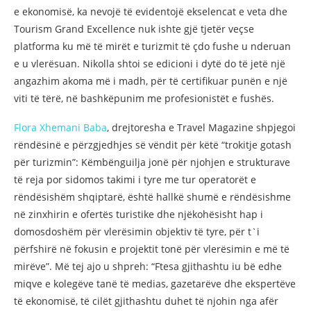
e ekonomisë, ka nevojë të evidentojë ekselencat e veta dhe
Tourism Grand Excellence nuk ishte gjë tjetër veçse
platforma ku më të mirët e turizmit të çdo fushe u nderuan
e u vlerësuan. Nikolla shtoi se edicioni i dytë do të jetë një
angazhim akoma më i madh, për të certifikuar punën e një
viti të tërë, në bashkëpunim me profesionistët e fushës.
Flora Xhemani Baba
, drejtoresha e Travel Magazine shpjegoi
rëndësinë e përzgjedhjes së vëndit për këtë “trokitje gotash
për turizmin”: Këmbënguilja jonë për njohjen e strukturave
të reja por sidomos takimi i tyre me tur operatorët e
rëndësishëm shqiptarë, është hallkë shumë e rëndësishme
në zinxhirin e ofertës turistike dhe njëkohësisht hap i
domosdoshëm për vlerësimin objektiv të tyre, për t`i
përfshirë në fokusin e projektit tonë për vlerësimin e më të
mirëve”. Më tej ajo u shpreh: “Ftesa gjithashtu iu bë edhe
miqve e kolegëve tanë të medias, gazetarëve dhe ekspertëve
të ekonomisë, të cilët gjithashtu duhet të njohin nga afër