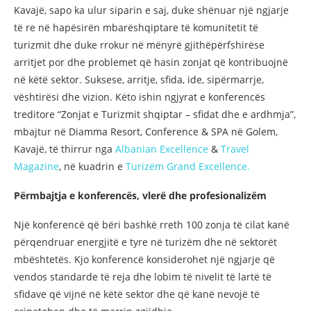
Kavajë, sapo ka ulur siparin e saj, duke shënuar një ngjarje
të re në hapësirën mbarëshqiptare të komunitetit të
turizmit dhe duke rrokur në mënyrë gjithëpërfshirëse
arritjet por dhe problemet që hasin zonjat që kontribuojnë
në këtë sektor. Suksese, arritje, sfida, ide, sipërmarrje,
vështirësi dhe vizion. Këto ishin ngjyrat e konferencës
treditore “Zonjat e Turizmit shqiptar – sfidat dhe e ardhmja”,
mbajtur në Diamma Resort, Conference & SPA në Golem,
Kavajë, të thirrur nga
Albanian Excellence
&
Travel
Magazine
, në kuadrin e
Turizëm Grand Excellence.
Përmbajtja e konferencës, vlerë dhe profesionalizëm
Një konferencë që bëri bashkë rreth 100 zonja të cilat kanë
përqendruar energjitë e tyre në turizëm dhe në sektorët
mbështetës. Kjo konferencë konsiderohet një ngjarje që
vendos standarde të reja dhe lobim të nivelit të lartë të
sfidave që vijnë në këtë sektor dhe që kanë nevojë të