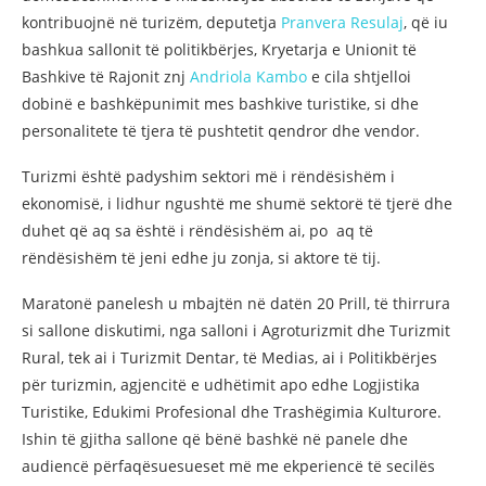
kontribuojnë në turizëm, deputetja
Pranvera Resulaj
, që iu
bashkua sallonit të politikbërjes, Kryetarja e Unionit të
Bashkive të Rajonit znj
Andriola Kambo
e cila shtjelloi
dobinë e bashkëpunimit mes bashkive turistike, si dhe
personalitete të tjera të pushtetit qendror dhe vendor.
Turizmi është padyshim sektori më i rëndësishëm i
ekonomisë, i lidhur ngushtë me shumë sektorë të tjerë dhe
duhet që aq sa është i rëndësishëm ai, po aq të
rëndësishëm të jeni edhe ju zonja, si aktore të tij.
Maratonë panelesh u mbajtën në datën 20 Prill, të thirrura
si sallone diskutimi, nga salloni i Agroturizmit dhe Turizmit
Rural, tek ai i Turizmit Dentar, të Medias, ai i Politikbërjes
për turizmin, agjencitë e udhëtimit apo edhe Logjistika
Turistike, Edukimi Profesional dhe Trashëgimia Kulturore.
Ishin të gjitha sallone që bënë bashkë në panele dhe
audiencë përfaqësuesueset më me ekperiencë të secilës