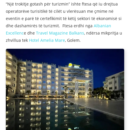
“Një trokitje gotash për turizmin” ishte ftesa që iu drejtua
operatorëve turisitikë të cilët u vlerësuan me çmime në
eventin e parë të certefikimit të këtij sektori të ekonomisë si
dhe dashamirës të turizmit. Ftesa erdhi nga
Albanian
Excellenc
e dhe
Travel Magazine Balkans
, ndërsa mikpritja u
zhvillua tek
Hotel Amelia Mare
, Golem.