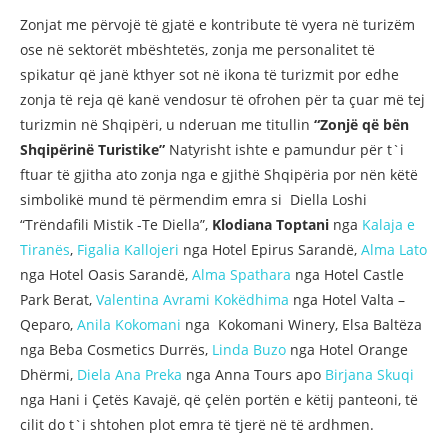
Zonjat me përvojë të gjatë e kontribute të vyera në turizëm
ose në sektorët mbështetës, zonja me personalitet të
spikatur që janë kthyer sot në ikona të turizmit por edhe
zonja të reja që kanë vendosur të ofrohen për ta çuar më tej
turizmin në Shqipëri, u nderuan me titullin
“Zonjë që bën
Shqipërinë Turistike”
Natyrisht ishte e pamundur për t`i
ftuar të gjitha ato zonja nga e gjithë Shqipëria por nën këtë
simbolikë mund të përmendim emra si Diella Loshi
“Trëndafili Mistik -Te Diella”,
Klodiana Toptani
nga
Kalaja e
Tiranës
,
Figalia Kallojeri
nga Hotel Epirus Sarandë,
Alma Lato
nga Hotel Oasis Sarandë,
Alma Spathara
nga Hotel Castle
Park Berat,
Valentina Avrami Kokëdhima
nga Hotel Valta –
Qeparo,
Anila Kokomani
nga Kokomani Winery, Elsa Baltëza
nga Beba Cosmetics Durrës,
Linda Buzo
nga Hotel Orange
Dhërmi,
Diela Ana Preka
nga Anna Tours apo
Birjana Skuqi
nga Hani i Çetës Kavajë, që çelën portën e këtij panteoni, të
cilit do t`i shtohen plot emra të tjerë në të ardhmen.