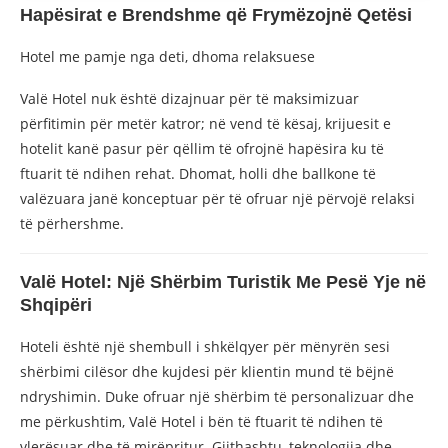
Hapësirat e Brendshme që Frymëzojnë Qetësi
Hotel me pamje nga deti, dhoma relaksuese
Valë Hotel nuk është dizajnuar për të maksimizuar
përfitimin për metër katror; në vend të kësaj, krijuesit e
hotelit kanë pasur për qëllim të ofrojnë hapësira ku të
ftuarit të ndihen rehat. Dhomat, holli dhe ballkone të
valëzuara janë konceptuar për të ofruar një përvojë relaksi
të përhershme.
Valë Hotel: Një Shërbim Turistik Me Pesë Yje në
Shqipëri
Hoteli është një shembull i shkëlqyer për mënyrën sesi
shërbimi cilësor dhe kujdesi për klientin mund të bëjnë
ndryshimin. Duke ofruar një shërbim të personalizuar dhe
me përkushtim, Valë Hotel i bën të ftuarit të ndihen të
vlerësuar dhe të mirëpritur. Gjithashtu, teknologjia dhe