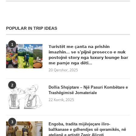
POPULAR IN TRIP IDEAS
1
𝗧𝘂𝗿𝗶𝘀𝘁ë𝘁 𝗺𝗲 ç𝗮𝗻𝘁𝗮 𝗻𝗮 𝗽𝗿𝗶𝘀𝗵𝗶𝗻
𝗶𝗺𝗮𝘇𝗵𝗶𝗻… 𝘀𝗲 𝘀’𝗽𝗶𝗷𝗻ë 𝗽𝗿𝗼𝘀𝗲𝗰𝗰𝗼 𝗲 𝗻𝘂𝗸
𝗽𝗼𝘀𝘁𝗼𝗷𝗻ë 𝘀𝘁𝗼𝗿𝘆 𝗻𝗴𝗮 𝗹𝘂𝘅𝘂𝗿𝘆 𝗹𝗼𝘂𝗻𝗴𝗲 𝗯𝗮𝗿
𝗺𝗲 𝗽𝗮mj𝗲 𝗻𝗴𝗮 𝗱ë𝘁𝗶…
20 Qershor, 2025
2
Dollia Shqiptare – Një Pasuri Kombëtare e
Trashëgimisë Jomateriale
22 Korrik, 2025
3
Engoba, tradita mijëvjeçare iliro-
ballkanase e gdhendjes së qeramikës, në
atelienë e artistit Zeqir Alizoti