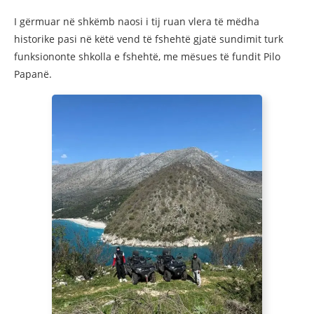
I gërmuar në shkëmb naosi i tij ruan vlera të mëdha
historike pasi në këtë vend të fshehtë gjatë sundimit turk
funksiononte shkolla e fshehtë, me mësues të fundit Pilo
Papanë.