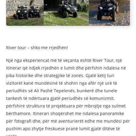
River tour – shko me rrjedhën!
Një nga eksperiencat më të veçanta është River Tour, një
itinerar që ndjek rrjedhën e lumit dhe përfshin ndalesa në
pika historike dhe strategjike të zonës. Gjatë këtij turi
vizitorët kanë mundësinë të shohin nga afër një urë të
periudhës së Ali Pashë Tepelenës, bunkerë dhe tunele
tankesh të ndërtuara gjatë periudhës së komunizmit,
përfshirë struktura të projektuara për mbrojtje nga sulmet
bërthamore. Itinerari shoqërohet me ndalesa panoramike
për fotografi dhe, për më aventurierët edhe me mundësi për
pushim apo zhytje freskuese pranë lumit gjatë ditëve të