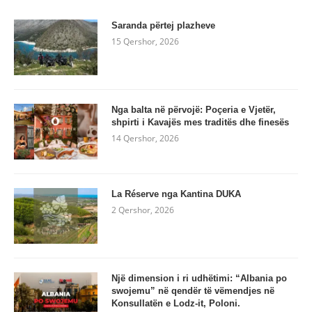
Saranda përtej plazheve
15 Qershor, 2026
Nga balta në përvojë: Poçeria e Vjetër,
shpirti i Kavajës mes traditës dhe finesës
14 Qershor, 2026
La Réserve nga Kantina DUKA
2 Qershor, 2026
Një dimension i ri udhëtimi: “Albania po
swojemu” në qendër të vëmendjes në
Konsullatën e Lodz-it, Poloni.