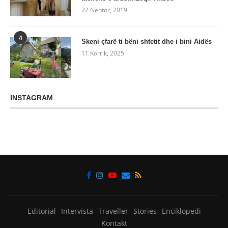
22 Nëntor, 2019
4
Skeni çfarë ti bëni shtetit dhe i bini Aidës
11 Korrik, 2025
INSTAGRAM
Editorial
Intervista
Traveller
Stories
Enciklopedi
Kontakt