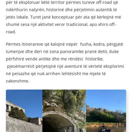
për të eksploruar këtë territor përmes tureve off-road që
ndërthurin natyrën, historinë dhe përjetimin autentik të
jetës lokale. Turet janë konceptuar për ata që kërkojnë më
shumë sesa një aktivitet veror tradicional, apo xhiro off-
road.
Përmes itinerareve që kalojnë nëpër fusha, kodra, përgjatë
lumenjve dhe deri në zona panoramike pranë detit, duke
përfshirë vende antike dhe me rëndësi historike,
pjesëmarrësit përjetojnë një aventurë të vërtetë eksplorimi
në peisazhe që nuk arrihen lehtësisht me mjete të
zakonshme.