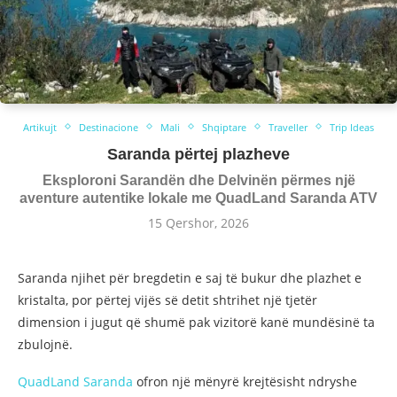
Artikujt
Destinacione
Mali
Shqiptare
Traveller
Trip Ideas
Saranda përtej plazheve
Eksploroni Sarandën dhe Delvinën përmes një
aventure autentike lokale me QuadLand Saranda ATV
15 Qershor, 2026
Saranda njihet për bregdetin e saj të bukur dhe plazhet e
kristalta, por përtej vijës së detit shtrihet një tjetër
dimension i jugut që shumë pak vizitorë kanë mundësinë ta
zbulojnë.
QuadLand Saranda
ofron një mënyrë krejtësisht ndryshe