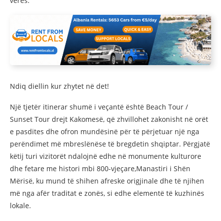
verës.
Ndiq diellin kur zhytet në det!
Një tjetër itinerar shumë i veçantë është Beach Tour /
Sunset Tour drejt Kakomesë, që zhvillohet zakonisht në orët
e pasdites dhe ofron mundësinë për të përjetuar një nga
perëndimet më mbreslënëse të bregdetin shqiptar. Përgjatë
këtij turi vizitorët ndalojnë edhe në monumente kulturore
dhe fetare me histori mbi 800-vjeçare,Manastiri i Shën
Mërisë, ku mund të shihen afreske origjinale dhe të njihen
më nga afër traditat e zonës, si edhe elementë të kuzhinës
lokale.