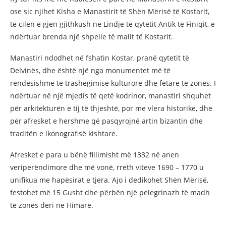
ose sic njihet Kisha e Manastirit të Shën Mërisë të Kostarit,
të cilën e gjen gjithkush në Lindje të qytetit Antik të Finiqit, e
ndërtuar brenda një shpelle të malit të Kostarit.
Manastiri ndodhet në fshatin Kostar, pranë qytetit të
Delvinës, dhe është një nga monumentet më të
rëndësishme të trashëgimisë kulturore dhe fetare të zonës. I
ndërtuar në një mjedis të qetë kodrinor, manastiri shquhet
për arkitekturën e tij të thjeshtë, por me vlera historike, dhe
për afresket e hershme që pasqyrojnë artin bizantin dhe
traditën e ikonografisë kishtare.
Afresket e para u bënë fillimisht më 1332 në anen
veriperëndimore dhe më vonë, rreth viteve 1690 – 1770 u
unifikua me hapësirat e tjera. Ajo i dedikohet Shën Mërisë,
festohet më 15 Gusht dhe përbën një pelegrinazh të madh
të zonës deri në Himarë.