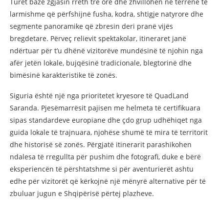
Turet bazë zgjasin rreth tre orë dhe zhvillohen në terrene të
larmishme që përfshijnë fusha, kodra, shtigje natyrore dhe
segmente panoramike që zbresin deri pranë vijës
bregdetare. Përveç relievit spektakolar, itineraret janë
ndërtuar për t’u dhënë vizitorëve mundësinë të njohin nga
afër jetën lokale, bujqësinë tradicionale, blegtorinë dhe
bimësinë karakteristike të zonës.
Siguria është një nga prioritetet kryesore të QuadLand
Saranda. Pjesëmarrësit pajisen me helmeta të certifikuara
sipas standardeve europiane dhe çdo grup udhëhiqet nga
guida lokale të trajnuara, njohëse shumë të mira të territorit
dhe historisë së zonës. Përgjatë itinerarit parashikohen
ndalesa të rregullta për pushim dhe fotografi, duke e bërë
eksperiencën të përshtatshme si për aventurierët ashtu
edhe për vizitorët që kërkojnë një mënyrë alternative për të
zbuluar jugun e Shqipërisë përtej plazheve.