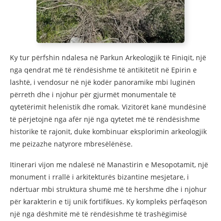
Ky tur përfshin ndalesa në Parkun Arkeologjik të Finiqit, një
nga qendrat më të rëndësishme të antikitetit në Epirin e
lashtë, i vendosur në një kodër panoramike mbi luginën
përreth dhe i njohur për gjurmët monumentale të
qytetërimit helenistik dhe romak. Vizitorët kanë mundësinë
të përjetojnë nga afër një nga qytetet më të rëndësishme
historike të rajonit, duke kombinuar eksplorimin arkeologjik
me peizazhe natyrore mbresëlënëse.
Itinerari vijon me ndalesë në Manastirin e Mesopotamit, një
monument i rrallë i arkitekturës bizantine mesjetare, i
ndërtuar mbi struktura shumë më të hershme dhe i njohur
për karakterin e tij unik fortifikues. Ky kompleks përfaqëson
një nga dëshmitë më të rëndësishme të trashëgimisë