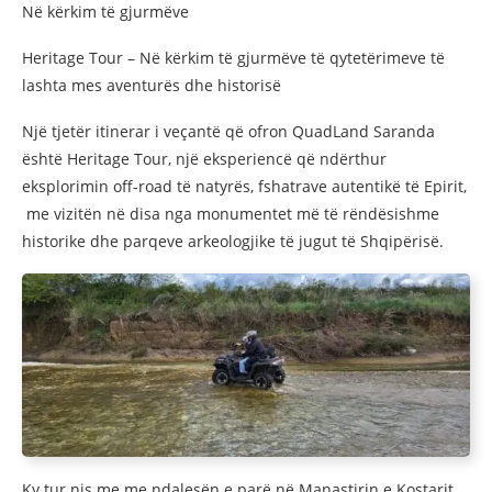
Në kërkim të gjurmëve
Heritage Tour – Në kërkim të gjurmëve të qytetërimeve të
lashta mes aventurës dhe historisë
Një tjetër itinerar i veçantë që ofron QuadLand Saranda
është Heritage Tour, një eksperiencë që ndërthur
eksplorimin off-road të natyrës, fshatrave autentikë të Epirit,
me vizitën në disa nga monumentet më të rëndësishme
historike dhe parqeve arkeologjike të jugut të Shqipërisë.
Ky tur nis me me ndalesën e parë në Manastirin e Kostarit