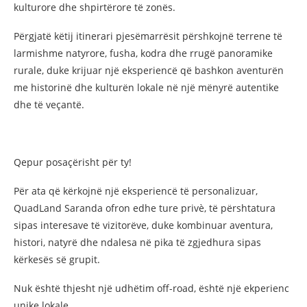
kulturore dhe shpirtërore të zonës.
Përgjatë këtij itinerari pjesëmarrësit përshkojnë terrene të
larmishme natyrore, fusha, kodra dhe rrugë panoramike
rurale, duke krijuar një eksperiencë që bashkon aventurën
me historinë dhe kulturën lokale në një mënyrë autentike
dhe të veçantë.
Qepur posaçërisht për ty!
Për ata që kërkojnë një eksperiencë të personalizuar,
QuadLand Saranda ofron edhe ture privè, të përshtatura
sipas interesave të vizitorëve, duke kombinuar aventura,
histori, natyrë dhe ndalesa në pika të zgjedhura sipas
kërkesës së grupit.
Nuk është thjesht një udhëtim off-road, është një ekperienc
unike lokale.