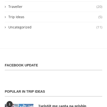
Traveller
(20)
Trip Ideas
(5)
Uncategorized
(11)
FACEBOOK UPDATE
POPULAR IN TRIP IDEAS
1
𝗧𝘂𝗿𝗶𝘀𝘁ë𝘁 𝗺𝗲 ç𝗮𝗻𝘁𝗮 𝗻𝗮 𝗽𝗿𝗶𝘀𝗵𝗶𝗻