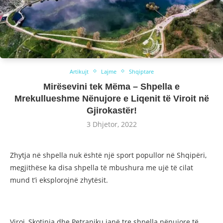
Artikujt
Lajme
Shqiptare
Mirësevini tek Mëma – Shpella e
Mrekullueshme Nënujore e Liqenit të Viroit në
Gjirokastër!
3 Dhjetor, 2022
Zhytja në shpella nuk është një sport popullor në Shqipëri,
megjithëse ka disa shpella të mbushura me ujë të cilat
mund t’i eksplorojnë zhytësit.
Viroi, Skotinia dhe Petraniku janë tre shpella nënujore të