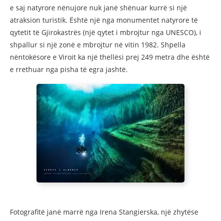
e saj natyrore nënujore nuk janë shënuar kurrë si një
atraksion turistik. Është një nga monumentet natyrore të
qytetit të Gjirokastrës (një qytet i mbrojtur nga UNESCO), i
shpallur si një zonë e mbrojtur në vitin 1982. Shpella
nëntokësore e Viroit ka një thellësi prej 249 metra dhe është
e rrethuar nga pisha të egra jashtë.
Fotografitë janë marrë nga Irena Stangierska, një zhytëse