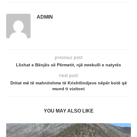
ADMIN
previous post
Llixhat e Bënjës së Përmetit, një mrekulli e natyrës
next post
Dritat më të mahnitshme të Krishtlindjeve nëpër botë që
mund ti vizitoni
YOU MAY ALSO LIKE