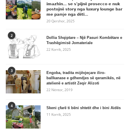
𝗶𝗺𝗮𝘇𝗵𝗶𝗻… 𝘀𝗲 𝘀’𝗽𝗶𝗷𝗻ë 𝗽𝗿𝗼𝘀𝗲𝗰𝗰𝗼 𝗲 𝗻𝘂𝗸
𝗽𝗼𝘀𝘁𝗼𝗷𝗻ë 𝘀𝘁𝗼𝗿𝘆 𝗻𝗴𝗮 𝗹𝘂𝘅𝘂𝗿𝘆 𝗹𝗼𝘂𝗻𝗴𝗲 𝗯𝗮𝗿
𝗺𝗲 𝗽𝗮mj𝗲 𝗻𝗴𝗮 𝗱ë𝘁𝗶…
20 Qershor, 2025
2
Dollia Shqiptare – Një Pasuri Kombëtare e
Trashëgimisë Jomateriale
22 Korrik, 2025
3
Engoba, tradita mijëvjeçare iliro-
ballkanase e gdhendjes së qeramikës, në
atelienë e artistit Zeqir Alizoti
22 Nëntor, 2019
4
Skeni çfarë ti bëni shtetit dhe i bini Aidës
11 Korrik, 2025