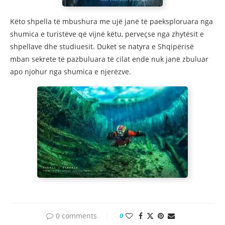
Këto shpella të mbushura me ujë janë të paeksploruara nga
shumica e turistëve që vijnë këtu, perveçse nga zhytësit e
shpellave dhe studiuesit. Duket se natyra e Shqipërisë
mban sekrete të pazbuluara të cilat ende nuk janë zbuluar
apo njohur nga shumica e njerëzve.
0 comments
0