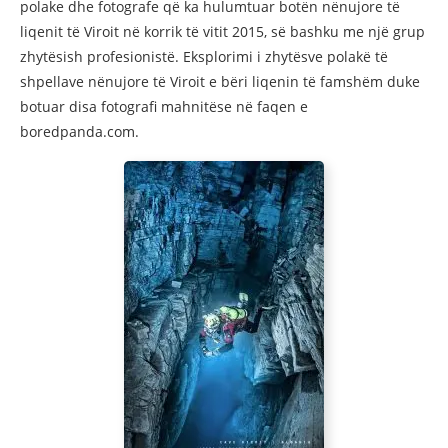
polake dhe fotografe që ka hulumtuar botën nënujore të
liqenit të Viroit në korrik të vitit 2015, së bashku me një grup
zhytësish profesionistë. Eksplorimi i zhytësve polakë të
shpellave nënujore të Viroit e bëri liqenin të famshëm duke
botuar disa fotografi mahnitëse në faqen e
boredpanda.com.