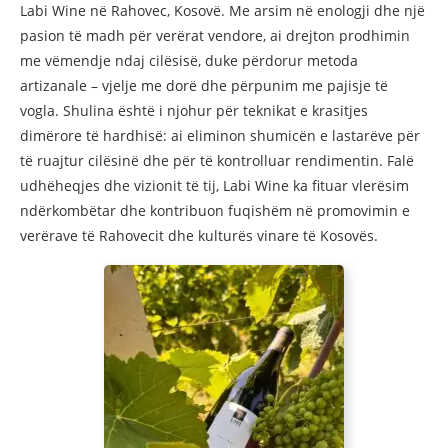
Labi Wine në Rahovec, Kosovë. Me arsim në enologji dhe një
pasion të madh për verërat vendore, ai drejton prodhimin
me vëmendje ndaj cilësisë, duke përdorur metoda
artizanale – vjelje me dorë dhe përpunim me pajisje të
vogla. Shulina është i njohur për teknikat e krasitjes
dimërore të hardhisë: ai eliminon shumicën e lastarëve për
të ruajtur cilësinë dhe për të kontrolluar rendimentin. Falë
udhëheqjes dhe vizionit të tij, Labi Wine ka fituar vlerësim
ndërkombëtar dhe kontribuon fuqishëm në promovimin e
verërave të Rahovecit dhe kulturës vinare të Kosovës.