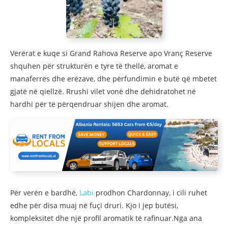
Verërat e kuqe si Grand Rahova Reserve apo Vranç Reserve
shquhen për strukturën e tyre të thellë, aromat e
manaferrës dhe erëzave, dhe përfundimin e butë që mbetet
gjatë në qiellzë. Rrushi vilet vonë dhe dehidratohet në
hardhi për të përqendruar shijen dhe aromat.
Për verën e bardhë,
Labi
prodhon Chardonnay, i cili ruhet
edhe për disa muaj në fuçi druri. Kjo i jep butësi,
kompleksitet dhe një profil aromatik të rafinuar.Nga ana