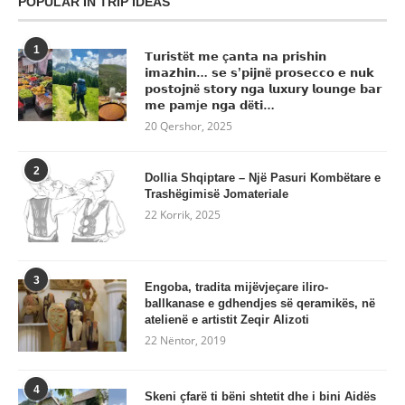
POPULAR IN TRIP IDEAS
1
𝗧𝘂𝗿𝗶𝘀𝘁ë𝘁 𝗺𝗲 ç𝗮𝗻𝘁𝗮 𝗻𝗮 𝗽𝗿𝗶𝘀𝗵𝗶𝗻
𝗶𝗺𝗮𝘇𝗵𝗶𝗻… 𝘀𝗲 𝘀’𝗽𝗶𝗷𝗻ë 𝗽𝗿𝗼𝘀𝗲𝗰𝗰𝗼 𝗲 𝗻𝘂𝗸
𝗽𝗼𝘀𝘁𝗼𝗷𝗻ë 𝘀𝘁𝗼𝗿𝘆 𝗻𝗴𝗮 𝗹𝘂𝘅𝘂𝗿𝘆 𝗹𝗼𝘂𝗻𝗴𝗲 𝗯𝗮𝗿
𝗺𝗲 𝗽𝗮mj𝗲 𝗻𝗴𝗮 𝗱ë𝘁𝗶…
20 Qershor, 2025
2
Dollia Shqiptare – Një Pasuri Kombëtare e
Trashëgimisë Jomateriale
22 Korrik, 2025
3
Engoba, tradita mijëvjeçare iliro-
ballkanase e gdhendjes së qeramikës, në
atelienë e artistit Zeqir Alizoti
22 Nëntor, 2019
4
Skeni çfarë ti bëni shtetit dhe i bini Aidës