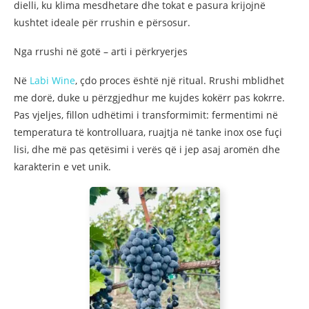
dielli, ku klima mesdhetare dhe tokat e pasura krijojnë
kushtet ideale për rrushin e përsosur.
Nga rrushi në gotë – arti i përkryerjes
Në
Labi Wine
, çdo proces është një ritual. Rrushi mblidhet
me dorë, duke u përzgjedhur me kujdes kokërr pas kokrre.
Pas vjeljes, fillon udhëtimi i transformimit: fermentimi në
temperatura të kontrolluara, ruajtja në tanke inox ose fuçi
lisi, dhe më pas qetësimi i verës që i jep asaj aromën dhe
karakterin e vet unik.