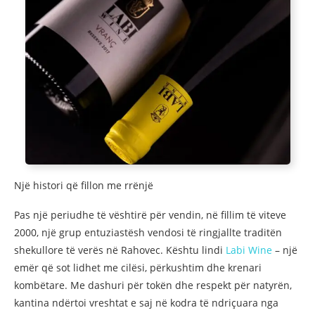
Një histori që fillon me rrënjë
Pas një periudhe të vështirë për vendin, në fillim të viteve
2000, një grup entuziastësh vendosi të ringjallte traditën
shekullore të verës në Rahovec. Kështu lindi
Labi Wine
– një
emër që sot lidhet me cilësi, përkushtim dhe krenari
kombëtare. Me dashuri për tokën dhe respekt për natyrën,
kantina ndërtoi vreshtat e saj në kodra të ndriçuara nga