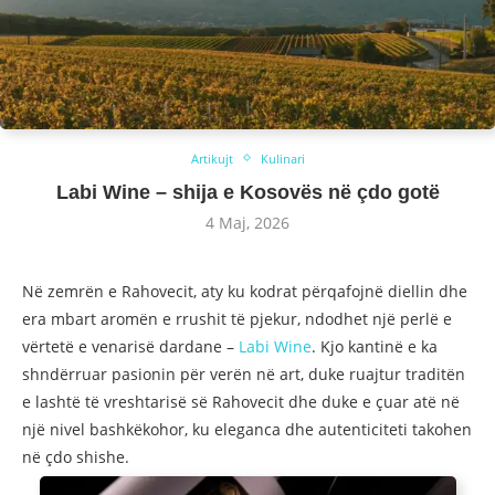
Artikujt
Kulinari
Labi Wine – shija e Kosovës në çdo gotë
4 Maj, 2026
Në zemrën e Rahovecit, aty ku kodrat përqafojnë diellin dhe
era mbart aromën e rrushit të pjekur, ndodhet një perlë e
vërtetë e venarisë dardane –
Labi Wine
. Kjo kantinë e ka
shndërruar pasionin për verën në art, duke ruajtur traditën
e lashtë të vreshtarisë së Rahovecit dhe duke e çuar atë në
një nivel bashkëkohor, ku eleganca dhe autenticiteti takohen
në çdo shishe.