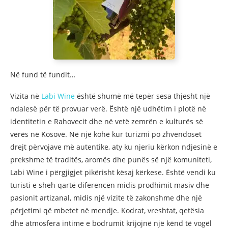
Në fund të fundit…
Vizita në
Labi Wine
është shumë më tepër sesa thjesht një
ndalesë për të provuar verë. Është një udhëtim i plotë në
identitetin e Rahovecit dhe në vetë zemrën e kulturës së
verës në Kosovë. Në një kohë kur turizmi po zhvendoset
drejt përvojave më autentike, aty ku njeriu kërkon ndjesinë e
prekshme të traditës, aromës dhe punës së një komuniteti,
Labi Wine i përgjigjet pikërisht kësaj kërkese. Është vendi ku
turisti e sheh qartë diferencën midis prodhimit masiv dhe
pasionit artizanal, midis një vizite të zakonshme dhe një
përjetimi që mbetet në mendje. Kodrat, vreshtat, qetësia
dhe atmosfera intime e bodrumit krijojnë një kënd të vogël