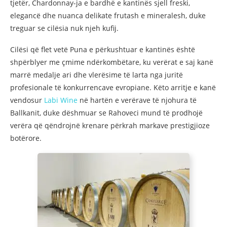
tjetër, Chardonnay-ja e bardhë e kantinës sjell freski,
elegancë dhe nuanca delikate frutash e mineralesh, duke
treguar se cilësia nuk njeh kufij.
Cilësi që flet vetë Puna e përkushtuar e kantinës është
shpërblyer me çmime ndërkombëtare, ku verërat e saj kanë
marrë medalje ari dhe vlerësime të larta nga juritë
profesionale të konkurrencave evropiane. Këto arritje e kanë
vendosur
Labi Wine
në hartën e verërave të njohura të
Ballkanit, duke dëshmuar se Rahoveci mund të prodhojë
verëra që qëndrojnë krenare përkrah markave prestigjioze
botërore.