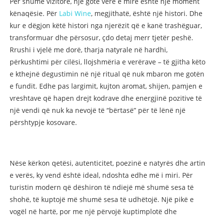
Për shumë vizitorë, një gotë verë e mirë është një moment
kënaqësie. Për
Labi Wine
, megjithatë, është një histori. Dhe
kur e dëgjon këtë histori nga njerëzit që e kanë trashëguar,
transformuar dhe përsosur, çdo detaj merr tjetër peshë.
Rrushi i vjelë me dorë, tharja natyrale në hardhi,
përkushtimi për cilësi, llojshmëria e verërave – të gjitha këto
e kthejnë degustimin në një ritual që nuk mbaron me gotën
e fundit. Edhe pas largimit, kujton aromat, shijen, pamjen e
vreshtave që hapen drejt kodrave dhe energjinë pozitive të
një vendi që nuk ka nevojë të “bërtasë” për të lënë një
përshtypje kosovare.
Nëse kërkon qetësi, autenticitet, poezinë e natyrës dhe artin
e verës, ky vend është ideal, ndoshta edhe më i miri. Për
turistin modern që dëshiron të ndiejë më shumë sesa të
shohë, të kuptojë më shumë sesa të udhëtojë. Një pikë e
vogël në hartë, por me një përvojë kuptimplotë dhe