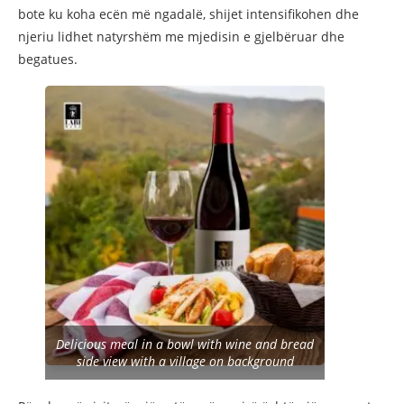
bote ku koha ecën më ngadalë, shijet intensifikohen dhe
njeriu lidhet natyrshëm me mjedisin e gjelbëruar dhe
begatues.
Delicious meal in a bowl with wine and bread
side view with a village on background