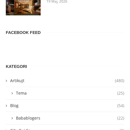
19 Maj, 2026
FACEBOOK FEED
KATEGORI
Artikujt
(480)
Tema
(25)
Blog
(54)
Babablogers
(22)