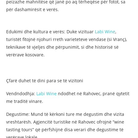
peizazhe mahnitëse që janë po aq tërheqëse për fotot, sa
për dashamirësit e verës.
Edukimi dhe kultura e verës: Duke vizituar
Labi Wine
,
turistët fitojnë njohuri rreth varieteteve vendase (si Vranç),
teknikave të vjeljes dhe përpunimit, si dhe historisë së
verërave kosovare.
Çfarë duhet të dini para se të vizitoni
Vendndodhja:
Labi Wine
ndodhet në Rahovec, pranë qytetit
me traditë vinare.
Degustime: Mund të kërkoni ture me degustim dhe vizita
vreshtarësh. Agjencitë turistike në Rahovec ofrojnë “wine
tasting tours” që përfshijnë disa verari dhe degustime të
verërave lokale.