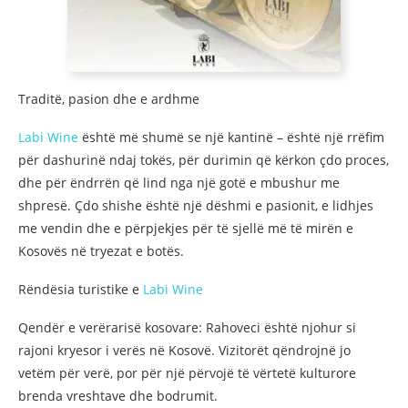
Traditë, pasion dhe e ardhme
Labi Wine
është më shumë se një kantinë – është një rrëfim
për dashurinë ndaj tokës, për durimin që kërkon çdo proces,
dhe për ëndrrën që lind nga një gotë e mbushur me
shpresë. Çdo shishe është një dëshmi e pasionit, e lidhjes
me vendin dhe e përpjekjes për të sjellë më të mirën e
Kosovës në tryezat e botës.
Rëndësia turistike e
Labi Wine
Qendër e verërarisë kosovare: Rahoveci është njohur si
rajoni kryesor i verës në Kosovë. Vizitorët qëndrojnë jo
vetëm për verë, por për një përvojë të vërtetë kulturore
brenda vreshtave dhe bodrumit.