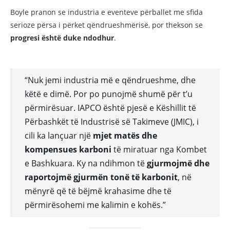
Boyle pranon se industria e eventeve përballet me sfida
serioze përsa i përket qëndrueshmërisë, por thekson se
progresi është duke ndodhur
.
“Nuk jemi industria më e qëndrueshme, dhe
këtë e dimë. Por po punojmë shumë për t’u
përmirësuar. IAPCO është pjesë e Këshillit të
Përbashkët të Industrisë së Takimeve (JMIC), i
cili ka lançuar një
mjet matës dhe
kompensues karboni
të miratuar nga Kombet
e Bashkuara. Ky na ndihmon të
gjurmojmë dhe
raportojmë gjurmën tonë të karbonit
, në
mënyrë që të bëjmë krahasime dhe të
përmirësohemi me kalimin e kohës.”