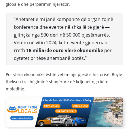
globale dhe përparimin njerëzor.
“Anëtarët e mi janë kompanitë që organizojnë
konferenca dhe evente në shkallë të gjerë —
gjithçka nga 500 deri në 50,000 pjesëmarrës.
Vetëm në vitin 2024, këto evente gjeneruan
rreth
18 miliardë euro vlerë ekonomike
për
qytetet pritëse anembanë botës.”
Por vlera ekonomike është vetëm një pjesë e historisë. Boyle
thekson trashëgiminë shoqërore që krijohet nga këto
mbledhje.