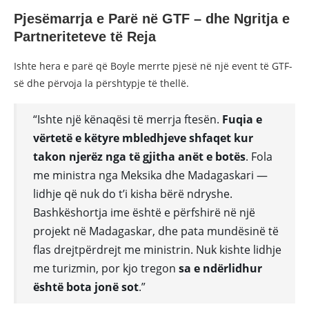
Pjesëmarrja e Parë në GTF – dhe Ngritja e
Partneriteteve të Reja
Ishte hera e parë që Boyle merrte pjesë në një event të GTF-
së dhe përvoja la përshtypje të thellë.
“Ishte një kënaqësi të merrja ftesën.
Fuqia e
vërtetë e këtyre mbledhjeve shfaqet kur
takon njerëz nga të gjitha anët e botës
. Fola
me ministra nga Meksika dhe Madagaskari —
lidhje që nuk do t’i kisha bërë ndryshe.
Bashkëshortja ime është e përfshirë në një
projekt në Madagaskar, dhe pata mundësinë të
flas drejtpërdrejt me ministrin. Nuk kishte lidhje
me turizmin, por kjo tregon
sa e ndërlidhur
është bota jonë sot
.”