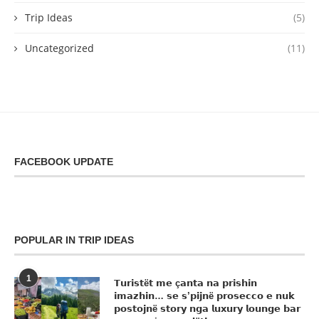
Trip Ideas
(5)
Uncategorized
(11)
FACEBOOK UPDATE
POPULAR IN TRIP IDEAS
1
𝗧𝘂𝗿𝗶𝘀𝘁ë𝘁 𝗺𝗲 ç𝗮𝗻𝘁𝗮 𝗻𝗮 𝗽𝗿𝗶𝘀𝗵𝗶𝗻
𝗶𝗺𝗮𝘇𝗵𝗶𝗻… 𝘀𝗲 𝘀’𝗽𝗶𝗷𝗻ë 𝗽𝗿𝗼𝘀𝗲𝗰𝗰𝗼 𝗲 𝗻𝘂𝗸
𝗽𝗼𝘀𝘁𝗼𝗷𝗻ë 𝘀𝘁𝗼𝗿𝘆 𝗻𝗴𝗮 𝗹𝘂𝘅𝘂𝗿𝘆 𝗹𝗼𝘂𝗻𝗴𝗲 𝗯𝗮𝗿