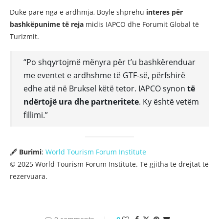
Duke parë nga e ardhmja, Boyle shprehu
interes për
bashkëpunime të reja
midis IAPCO dhe Forumit Global të
Turizmit.
“Po shqyrtojmë mënyra për t’u bashkërenduar
me eventet e ardhshme të GTF-së, përfshirë
edhe atë në Bruksel këtë tetor. IAPCO synon
të
ndërtojë ura dhe partneritete
. Ky është vetëm
fillimi.”
🖋
Burimi
:
World Tourism Forum Institute
© 2025 World Tourism Forum Institute. Të gjitha të drejtat të
rezervuara.
0