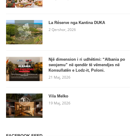
La Réserve nga Kantina DUKA
2 Qershor, 2026
Një dimension i ri udhëtimi: “Albania po
swojemu” në qendër të vëmendjes në
Konsullatën e Lodz-it, Poloni.
21 Maj, 2026
Vila Melko
19 Maj, 2026
FACEBOOK FEED