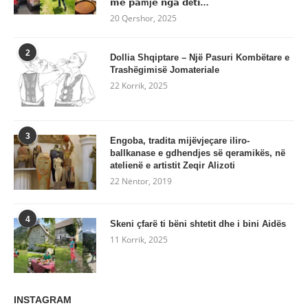
𝗺𝗲 𝗽𝗮mj𝗲 𝗻𝗴𝗮 𝗱ë𝘁𝗶…
20 Qershor, 2025
2
Dollia Shqiptare – Një Pasuri Kombëtare e
Trashëgimisë Jomateriale
22 Korrik, 2025
3
Engoba, tradita mijëvjeçare iliro-
ballkanase e gdhendjes së qeramikës, në
atelienë e artistit Zeqir Alizoti
22 Nëntor, 2019
4
Skeni çfarë ti bëni shtetit dhe i bini Aidës
11 Korrik, 2025
INSTAGRAM