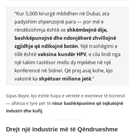
“Kur 5,000 kirurgë mblidhen në Dubai, ata
padyshim shpenzojnë para — por më e
rëndësishmja është se
shkëmbejnë dije,
bashkëpunojnë dhe ndonjëherë zhvillojnë
zgjidhje që ndikojnë botën
. Një trashëgimi e
tillë është
vaksina kundër HPV
, e cila lindi nga
një takim rastësor midis dy mjekëve në një
konferencë në Sidnei. Që prej asaj kohe, kjo
vaksinë ka
shpëtuar miliona jetë
.”
Sipas Boyle, kjo është fuqia e vërtetë e eventeve të biznesit
— aftësia e tyre për të
nisur bashkëpunime që tejkalojnë
industri dhe kufij
.
Drejt një Industrie më të Qëndrueshme