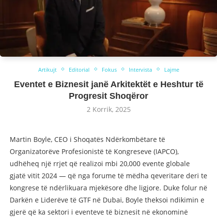
Artikujt
Editorial
Fokus
Intervista
Lajme
Eventet e Biznesit janë Arkitektët e Heshtur të
Progresit Shoqëror
2 Korrik, 2025
Martin Boyle, CEO i Shoqatës Ndërkombëtare të
Organizatorëve Profesionistë të Kongreseve (IAPCO),
udhëheq një rrjet që realizoi mbi 20,000 evente globale
gjatë vitit 2024 — që nga forume të mëdha qeveritare deri te
kongrese të ndërlikuara mjekësore dhe ligjore. Duke folur në
Darkën e Liderëve të GTF në Dubai, Boyle theksoi ndikimin e
gjerë që ka sektori i eventeve të biznesit në ekonominë