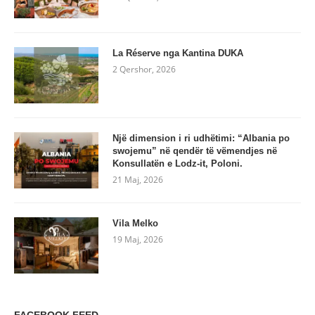
La Réserve nga Kantina DUKA
2 Qershor, 2026
Një dimension i ri udhëtimi: “Albania po
swojemu” në qendër të vëmendjes në
Konsullatën e Lodz-it, Poloni.
21 Maj, 2026
Vila Melko
19 Maj, 2026