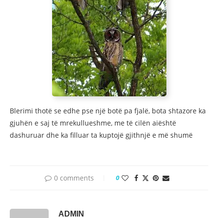
Blerimi thotë se edhe pse një botë pa fjalë, bota shtazore ka
gjuhën e saj të mrekullueshme, me të cilën aiështë
dashuruar dhe ka filluar ta kuptojë gjithnjë e më shumë
0 comments
0
ADMIN