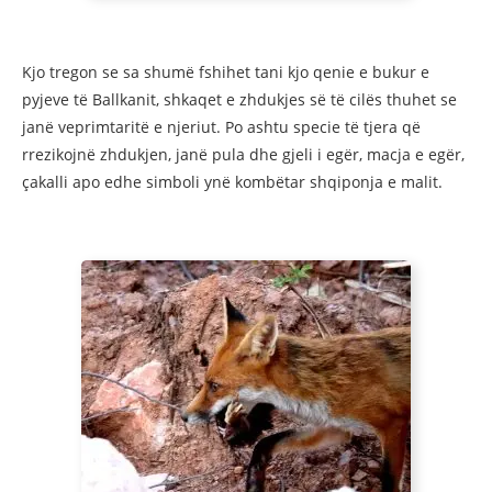
Kjo tregon se sa shumë fshihet tani kjo qenie e bukur e
pyjeve të Ballkanit, shkaqet e zhdukjes së të cilës thuhet se
janë veprimtaritë e njeriut. Po ashtu specie të tjera që
rrezikojnë zhdukjen, janë pula dhe gjeli i egër, macja e egër,
çakalli apo edhe simboli ynë kombëtar shqiponja e malit.