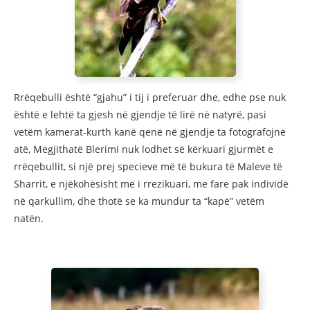
Rrëqebulli është “gjahu” i tij i preferuar dhe, edhe pse nuk
është e lehtë ta gjesh në gjendje të lirë në natyrë, pasi
vetëm kamerat-kurth kanë qenë në gjendje ta fotografojnë
atë, Megjithatë Blerimi nuk lodhet së kërkuari gjurmët e
rrëqebullit, si një prej specieve më të bukura të Maleve të
Sharrit, e njëkohësisht më i rrezikuari, me fare pak individë
në qarkullim, dhe thotë se ka mundur ta “kapë” vetëm
natën.