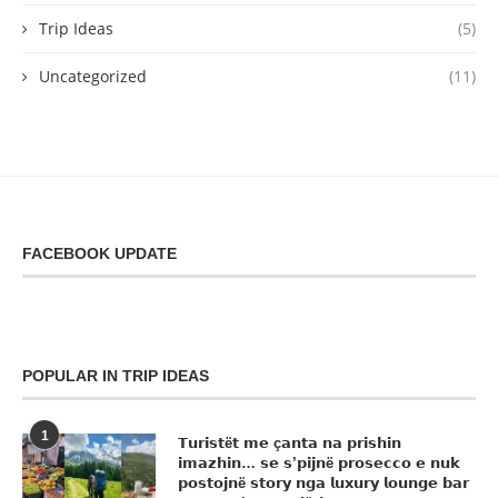
Trip Ideas
(5)
Uncategorized
(11)
FACEBOOK UPDATE
POPULAR IN TRIP IDEAS
1
𝗧𝘂𝗿𝗶𝘀𝘁ë𝘁 𝗺𝗲 ç𝗮𝗻𝘁𝗮 𝗻𝗮 𝗽𝗿𝗶𝘀𝗵𝗶𝗻
𝗶𝗺𝗮𝘇𝗵𝗶𝗻… 𝘀𝗲 𝘀’𝗽𝗶𝗷𝗻ë 𝗽𝗿𝗼𝘀𝗲𝗰𝗰𝗼 𝗲 𝗻𝘂𝗸
𝗽𝗼𝘀𝘁𝗼𝗷𝗻ë 𝘀𝘁𝗼𝗿𝘆 𝗻𝗴𝗮 𝗹𝘂𝘅𝘂𝗿𝘆 𝗹𝗼𝘂𝗻𝗴𝗲 𝗯𝗮𝗿