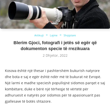
Artikujt
Lajme
Shqiptare
Blerim Gjoci, fotografi i jetës së egër që
dokumenton specie të rrezikuara
2 Dhjetor, 2022
Kosova është një thesar i pashtershëm bukurish natyrore
dhe bota e saj e egër është ndër më të bukurat në Evropë.
Një larmi e madhe speciesh popullojnë sidomos parqet e saj
kombëtare, duke e bërë një tërheqje të vërtetë për
adhuruesit e natyrës por sidomos për të apasionuarit pas
gjallesave të botës shtazore.