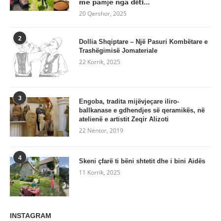
𝗺𝗲 𝗽𝗮mj𝗲 𝗻𝗴𝗮 𝗱ë𝘁𝗶…
20 Qershor, 2025
2
Dollia Shqiptare – Një Pasuri Kombëtare e
Trashëgimisë Jomateriale
22 Korrik, 2025
3
Engoba, tradita mijëvjeçare iliro-
ballkanase e gdhendjes së qeramikës, në
atelienë e artistit Zeqir Alizoti
22 Nëntor, 2019
4
Skeni çfarë ti bëni shtetit dhe i bini Aidës
11 Korrik, 2025
INSTAGRAM