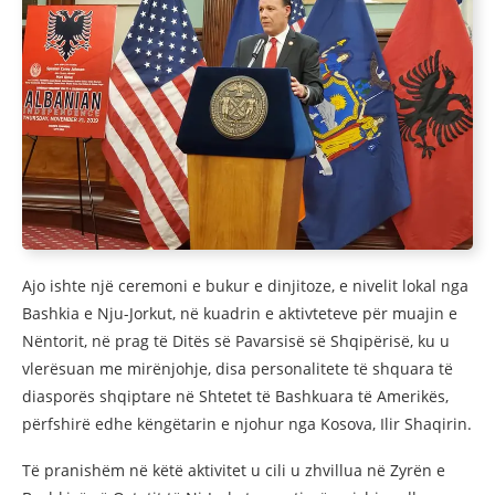
Ajo ishte një ceremoni e bukur e dinjitoze, e nivelit lokal nga
Bashkia e Nju-Jorkut, në kuadrin e aktivteteve për muajin e
Nëntorit, në prag të Ditës së Pavarsisë së Shqipërisë, ku u
vlerësuan me mirënjohje, disa personalitete të shquara të
diasporës shqiptare në Shtetet të Bashkuara të Amerikës,
përfshirë edhe këngëtarin e njohur nga Kosova, Ilir Shaqirin.
Të pranishëm në këtë aktivitet u cili u zhvillua në Zyrën e