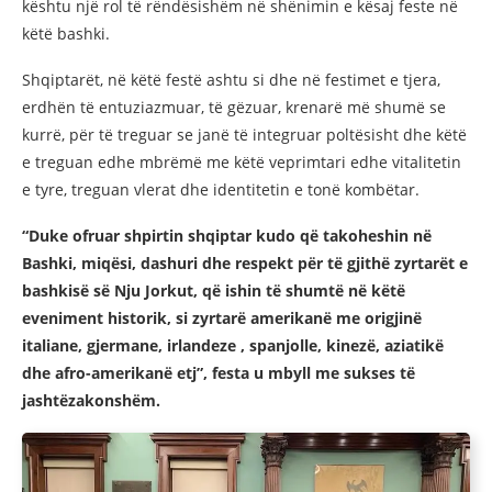
kështu një rol të rëndësishëm në shënimin e kësaj feste në
këtë bashki.
Shqiptarët, në këtë festë ashtu si dhe në festimet e tjera,
erdhën të entuziazmuar, të gëzuar, krenarë më shumë se
kurrë, për të treguar se janë të integruar poltësisht dhe këtë
e treguan edhe mbrëmë me këtë veprimtari edhe vitalitetin
e tyre, treguan vlerat dhe identitetin e tonë kombëtar.
“Duke ofruar shpirtin shqiptar kudo që takoheshin në
Bashki, miqësi, dashuri dhe respekt për të gjithë zyrtarët e
bashkisë së Nju Jorkut, që ishin të shumtë në këtë
eveniment historik, si zyrtarë amerikanë me origjinë
italiane, gjermane, irlandeze , spanjolle, kinezë, aziatikë
dhe afro-amerikanë etj”, festa u mbyll me sukses të
jashtëzakonshëm.