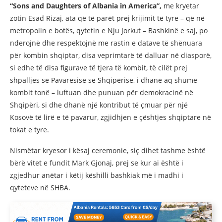
“Sons and Daughters of Albania in America”,
me kryetar
zotin Esad Rizaj, ata që të parët prej krijimit të tyre – që në
metropolin e botës, qytetin e Nju Jorkut – Bashkinë e saj, po
nderojnë dhe respektojnë me rastin e datave të shënuara
për kombin shqiptar, disa veprimtarë të dalluar në diasporë,
si edhe të disa figurave të tjera të kombit, të cilët prej
shpalljes së Pavarësisë së Shqipërisë, i dhanë aq shumë
kombit tonë – luftuan dhe punuan për demokracinë në
Shqipëri, si dhe dhanë një kontribut të çmuar për një
Kosovë të lirë e të pavarur, zgjidhjen e çështjes shqiptare në
tokat e tyre.
Nismëtar kryesor i kësaj ceremonie, siç dihet tashme është
bërë vitet e fundit Mark Gjonaj, prej se kur ai është i
zgjedhur anëtar i këtij këshilli bashkiak më i madhi i
qyteteve në SHBA.