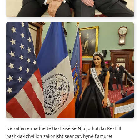
Në sallën e madhe të Bashkisë së Nju Jorkut, ku Këshilli
bashkiak zhvillon zakonisht seancat, hynë flamurët