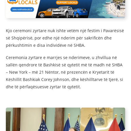
Kjo ceremoni zyrtare nuk ishte vetëm një festim i Pavarësisë
së Shqipërisë, por edhe një nderim për sakrificën dhe
përkushtimin e disa individëve në SHBA.
Ceremonia zyrtare e marrjes se nderimeve, u zhvillua në
sallën qendrore të Bashkisë së qytetit më të madh në SHBA
– New York – më 21 Nëntor, në prezencën e Kryetarit të
Këshillit Bashkiak Corey Johnson, dhe këshilltarve të tjerë, si
dhe të përfaqësuesve zyrtar të qytetit.