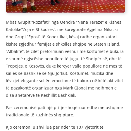
Mbas Grupit “Rozafati” nga Qendra “Nëna Tereze” e Kishës
Katolike”Zoja e Shkodrës”, me koregorafe Agjelina Nika, si
dhe Grupi “Eposi” të Konektikat, kësaj radhe organizatori
kishte zgjedhur femijët e shkollës shqipe në Staten Island,
“Albalife”, të cilët preformuan veshur me kostumet e bukura
e shumë ngjyrëshe popullore të jugut të Shqipërisë, dhe të
Tropojës, e Kosovës, duke kërcyer valle popullore në mes të
sallës së Bashkisë së Nju Jorkut. Kostumet, muzika dhe
lëvizjet elegante sollën emocione të bukura në këtë aktivitet
të pazakontë organizuar nga Mark Gjonaj me ndihmën e
disa anëtarëve të Këshillit Bashkiak.
Pas ceremonisë pati një pritje shoqëruar edhe me ushqime
tradicionale të kuzhinës shqiptare.
Kjo ceremoni u zhvillua për nder të 107 Vjetorit të