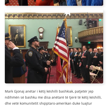
Mark Gjonaj anëtar i këtij këshilli bashkiak, patjetër jep
ndihmën së bashku me disa anëtarë të tjerë të këtij këshilli,
dhe vetë komunitetit shqiptaro-amerikan duke luajtur