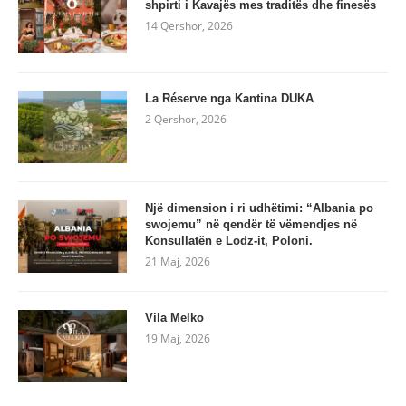
shpirti i Kavajës mes traditës dhe finesës
14 Qershor, 2026
La Réserve nga Kantina DUKA
2 Qershor, 2026
Një dimension i ri udhëtimi: “Albania po
swojemu” në qendër të vëmendjes në
Konsullatën e Lodz-it, Poloni.
21 Maj, 2026
Vila Melko
19 Maj, 2026