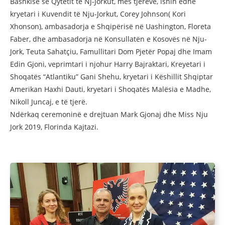
Bashkisë së Qytetit të Nj-Jorkut, mes tjerëve, ishin edhe
kryetari i Kuvendit të Nju-Jorkut, Corey Johnson( Kori
Xhonson), ambasadorja e Shqipërisë në Uashington, Floreta
Faber, dhe ambasadorja në Konsullatën e Kosovës në Nju-
Jork, Teuta Sahatçiu, Famullitari Dom Pjetër Popaj dhe Imam
Edin Gjoni, veprimtari i njohur Harry Bajraktari, Kreyetari i
Shoqatës “Atlantiku” Gani Shehu, kryetari i Këshillit Shqiptar
Amerikan Haxhi Dauti, kryetari i Shoqatës Malësia e Madhe,
Nikoll Juncaj, e të tjerë.
Ndërkaq ceremoninë e drejtuan Mark Gjonaj dhe Miss Nju
Jork 2019, Florinda Kajtazi.