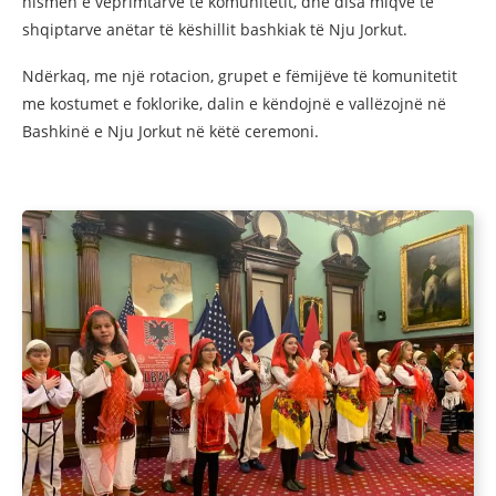
nismën e veprimtarve të komunitetit, dhe disa miqve të
shqiptarve anëtar të këshillit bashkiak të Nju Jorkut.
Ndërkaq, me një rotacion, grupet e fëmijëve të komunitetit
me kostumet e foklorike, dalin e këndojnë e vallëzojnë në
Bashkinë e Nju Jorkut në këtë ceremoni.