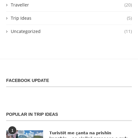
Traveller
(20)
Trip Ideas
(5)
Uncategorized
(11)
FACEBOOK UPDATE
POPULAR IN TRIP IDEAS
1
𝗧𝘂𝗿𝗶𝘀𝘁ë𝘁 𝗺𝗲 ç𝗮𝗻𝘁𝗮 𝗻𝗮 𝗽𝗿𝗶𝘀𝗵𝗶𝗻