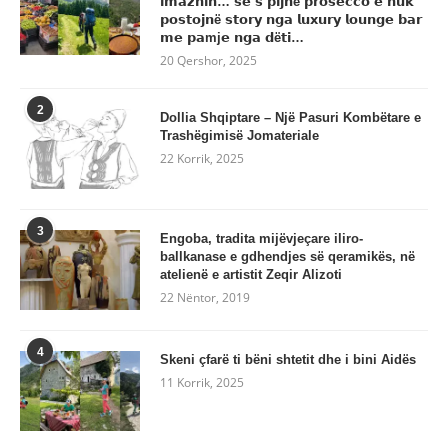
𝗶𝗺𝗮𝘇𝗵𝗶𝗻… 𝘀𝗲 𝘀’𝗽𝗶𝗷𝗻ë 𝗽𝗿𝗼𝘀𝗲𝗰𝗰𝗼 𝗲 𝗻𝘂𝗸
𝗽𝗼𝘀𝘁𝗼𝗷𝗻ë 𝘀𝘁𝗼𝗿𝘆 𝗻𝗴𝗮 𝗹𝘂𝘅𝘂𝗿𝘆 𝗹𝗼𝘂𝗻𝗴𝗲 𝗯𝗮𝗿
𝗺𝗲 𝗽𝗮mj𝗲 𝗻𝗴𝗮 𝗱ë𝘁𝗶…
20 Qershor, 2025
2
Dollia Shqiptare – Një Pasuri Kombëtare e
Trashëgimisë Jomateriale
22 Korrik, 2025
3
Engoba, tradita mijëvjeçare iliro-
ballkanase e gdhendjes së qeramikës, në
atelienë e artistit Zeqir Alizoti
22 Nëntor, 2019
4
Skeni çfarë ti bëni shtetit dhe i bini Aidës
11 Korrik, 2025