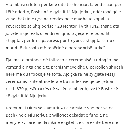
Ata mbasi u lutën për këtë ditë të shënuar, falënderuan për
këtë nderim, Bashkinë e qytetit të Nju jorkut, ndërkohë që e
vunë theksin e tyre në rëndësinë e madhe te shpallja
Pavarësisë së Shqipërisë.” 28 Nëntori i vitit 1912, thanë ata
jo vetëm që realizoi ëndrrën qindravjeçare të popullit
shqiptar, për liri e pavarësi, por tregoi se shqiptarët nuk
mund të duronin më robërinë e perandorisë turke”.
Fjalimet e oratorve në foltoren e ceremonisë u ndoqën me
vëmendje nga ana e të pranishmëve dhe u përcollën shpesh
herë me duartrokitje të forta. Ajo çka ra në sy gjatë kësaj
ceremonie, ishte atmosfera e bukur festive që përjetuan,
rreth 370 pjesëmarrës në sallën e mbledhjeve të Bashkisë
së qytetit të Nju Jorkut.
Kremtimi i Ditës së Flamurit – Pavarësia e Shqipërisë në
Bashkinë e Nju Jorkut, zhvillohet dekadat e fundit, në
mënyrë zyrtare në Bashkinë e qytetit, e cila është bërë me