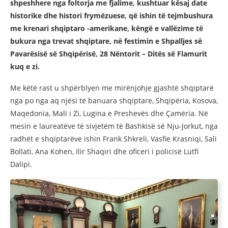
shpeshhere nga foltorja me fjalime, kushtuar kësaj date
historike dhe histori frymëzuese, që ishin të tejmbushura
me krenari shqiptaro -amerikane, këngë e vallëzime të
bukura nga trevat shqiptare, në festimin e Shpalljes së
Pavarësisë së Shqipërisë, 28 Nëntorit – Ditës së Flamurit
kuq e zi.
Me këtë rast u shpërblyen me mirënjohje gjashtë shqiptarë
nga po nga aq njësi të banuara shqiptare, Shqipëria, Kosova,
Maqedonia, Mali i Zi, Lugina e Preshevës dhe Çamëria. Në
mesin e laureatëve të sivjetëm të Bashkisë së Nju-Jorkut, nga
radhët e shqiptarëve ishin Frank Shkreli, Vasfie Krasniqi, Sali
Bollati, Ana Kohen, Ilir Shaqiri dhe oficeri i policisë Lutfi
Dalipi.