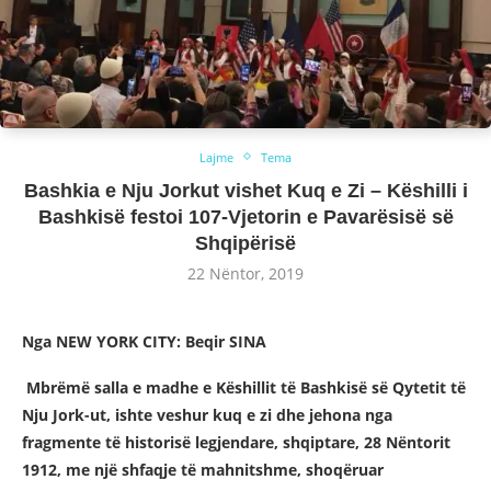
Lajme
Tema
Bashkia e Nju Jorkut vishet Kuq e Zi – Këshilli i
Bashkisë festoi 107-Vjetorin e Pavarësisë së
Shqipërisë
22 Nëntor, 2019
Nga NEW YORK CITY: Beqir SINA
Mbrëmë salla e madhe e Këshillit të Bashkisë së Qytetit të
Nju Jork-ut, ishte veshur kuq e zi dhe jehona nga
fragmente të historisë legjendare, shqiptare, 28 Nëntorit
1912, me një shfaqje të mahnitshme, shoqëruar