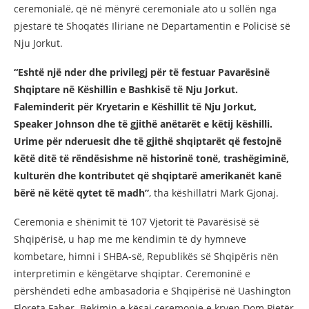
ceremonialë, që në mënyrë ceremoniale ato u sollën nga
pjestarë të Shoqatës Iliriane në Departamentin e Policisë së
Nju Jorkut.
“Eshtë një nder dhe privilegj për të festuar Pavarësinë
Shqiptare në Këshillin e Bashkisë të Nju Jorkut.
Faleminderit për Kryetarin e Këshillit të Nju Jorkut,
Speaker Johnson dhe të gjithë anëtarët e këtij këshilli.
Urime për nderuesit dhe të gjithë shqiptarët që festojnë
këtë ditë të rëndësishme në historinë tonë, trashëgiminë,
kulturën dhe kontributet që shqiptarë amerikanët kanë
bërë në këtë qytet të madh”
, tha këshillatri Mark Gjonaj.
Ceremonia e shënimit të 107 Vjetorit të Pavarësisë së
Shqipërisë, u hap me me këndimin të dy hymneve
kombetare, himni i SHBA-së, Republikës së Shqipëris nën
interpretimin e këngëtarve shqiptar. Ceremoninë e
përshëndeti edhe ambasadoria e Shqipërisë në Uashington
Floreta Faber. Bekimin e kësaj ceremonie e kryen Dom Pjetër