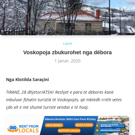
Lajme
Voskopoja zbukurohet nga dëbora
1 Janar, 2020
Nga Klotilda Saraçini
TIRANË, 28 dhjetor/ATSH/ Reshjet e para të dëborës kanë
mbuluar fshatin turistik të Voskopojës, që mbledh rreth vetes
çdo vit e më shumë turistë vendas e të huaj.