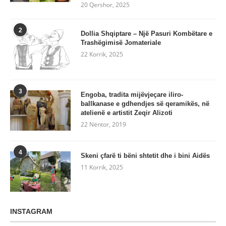
20 Qershor, 2025
2
Dollia Shqiptare – Një Pasuri Kombëtare e
Trashëgimisë Jomateriale
22 Korrik, 2025
3
Engoba, tradita mijëvjeçare iliro-
ballkanase e gdhendjes së qeramikës, në
atelienë e artistit Zeqir Alizoti
22 Nëntor, 2019
4
Skeni çfarë ti bëni shtetit dhe i bini Aidës
11 Korrik, 2025
INSTAGRAM