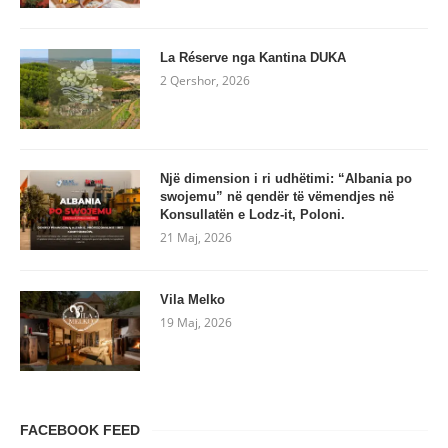
La Réserve nga Kantina DUKA
2 Qershor, 2026
Një dimension i ri udhëtimi: “Albania po
swojemu” në qendër të vëmendjes në
Konsullatën e Lodz-it, Poloni.
21 Maj, 2026
Vila Melko
19 Maj, 2026
FACEBOOK FEED