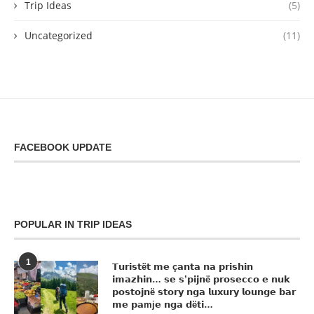
Trip Ideas
(5)
Uncategorized
(11)
FACEBOOK UPDATE
POPULAR IN TRIP IDEAS
1
𝗧𝘂𝗿𝗶𝘀𝘁ë𝘁 𝗺𝗲 ç𝗮𝗻𝘁𝗮 𝗻𝗮 𝗽𝗿𝗶𝘀𝗵𝗶𝗻
𝗶𝗺𝗮𝘇𝗵𝗶𝗻… 𝘀𝗲 𝘀’𝗽𝗶𝗷𝗻ë 𝗽𝗿𝗼𝘀𝗲𝗰𝗰𝗼 𝗲 𝗻𝘂𝗸
𝗽𝗼𝘀𝘁𝗼𝗷𝗻ë 𝘀𝘁𝗼𝗿𝘆 𝗻𝗴𝗮 𝗹𝘂𝘅𝘂𝗿𝘆 𝗹𝗼𝘂𝗻𝗴𝗲 𝗯𝗮𝗿
𝗺𝗲 𝗽𝗮mj𝗲 𝗻𝗴𝗮 𝗱ë𝘁𝗶…