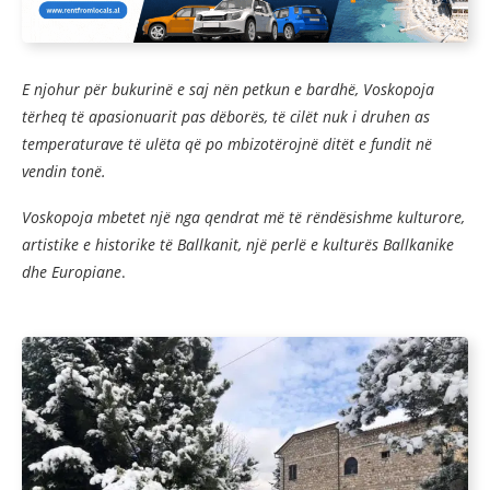
E njohur për bukurinë e saj nën petkun e bardhë, Voskopoja
tërheq të apasionuarit pas dëborës, të cilët nuk i druhen as
temperaturave të ulëta që po mbizotërojnë ditët e fundit në
vendin tonë.
Voskopoja mbetet një nga qendrat më të rëndësishme kulturore,
artistike e historike të Ballkanit, një perlë e kulturës Ballkanike
dhe Europiane
.