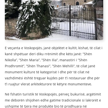
E veçanta e Voskopojës, janë objektet e kultit, kishat, të cilat i
kanë shpëtuar deri diku rrënimit dhe këto janë: ”Shën
Nikolla”, ”Shën Maria”, ”Shën Ilia”, manastiri i ”Shën
Prodhromit”, ”Shën Thanasi”, ”Shën Mehilli”, të cilat janë
monument kulture të kategorisë I dhe për të cilat në
vazhdimësi është treguar kujdes për t’i restauruar dhe për
t’i ruajtur vlerat arkitekturore të këtyre monumenteve.
Në fshatin turistik të Voskopojës, përveç bukurisë, argëtimit
me dëborën shijohen edhe gatime tradicionale si lakrorët e
ushqime të tjera me produkte bio të prodhuara në