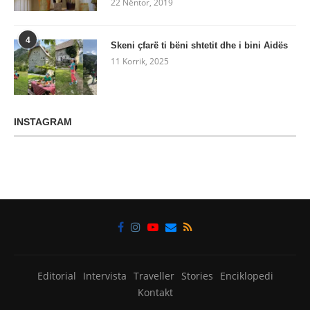
22 Nëntor, 2019
4
Skeni çfarë ti bëni shtetit dhe i bini Aidës
11 Korrik, 2025
INSTAGRAM
Editorial
Intervista
Traveller
Stories
Enciklopedi
Kontakt