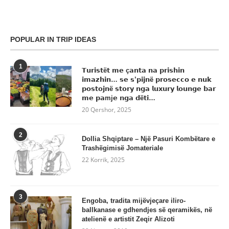
POPULAR IN TRIP IDEAS
1
𝗧𝘂𝗿𝗶𝘀𝘁ë𝘁 𝗺𝗲 ç𝗮𝗻𝘁𝗮 𝗻𝗮 𝗽𝗿𝗶𝘀𝗵𝗶𝗻
𝗶𝗺𝗮𝘇𝗵𝗶𝗻… 𝘀𝗲 𝘀’𝗽𝗶𝗷𝗻ë 𝗽𝗿𝗼𝘀𝗲𝗰𝗰𝗼 𝗲 𝗻𝘂𝗸
𝗽𝗼𝘀𝘁𝗼𝗷𝗻ë 𝘀𝘁𝗼𝗿𝘆 𝗻𝗴𝗮 𝗹𝘂𝘅𝘂𝗿𝘆 𝗹𝗼𝘂𝗻𝗴𝗲 𝗯𝗮𝗿
𝗺𝗲 𝗽𝗮mj𝗲 𝗻𝗴𝗮 𝗱ë𝘁𝗶…
20 Qershor, 2025
2
Dollia Shqiptare – Një Pasuri Kombëtare e
Trashëgimisë Jomateriale
22 Korrik, 2025
3
Engoba, tradita mijëvjeçare iliro-
ballkanase e gdhendjes së qeramikës, në
atelienë e artistit Zeqir Alizoti