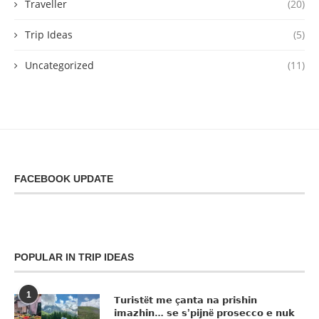
Traveller
(20)
Trip Ideas
(5)
Uncategorized
(11)
FACEBOOK UPDATE
POPULAR IN TRIP IDEAS
1
𝗧𝘂𝗿𝗶𝘀𝘁ë𝘁 𝗺𝗲 ç𝗮𝗻𝘁𝗮 𝗻𝗮 𝗽𝗿𝗶𝘀𝗵𝗶𝗻
𝗶𝗺𝗮𝘇𝗵𝗶𝗻… 𝘀𝗲 𝘀’𝗽𝗶𝗷𝗻ë 𝗽𝗿𝗼𝘀𝗲𝗰𝗰𝗼 𝗲 𝗻𝘂𝗸