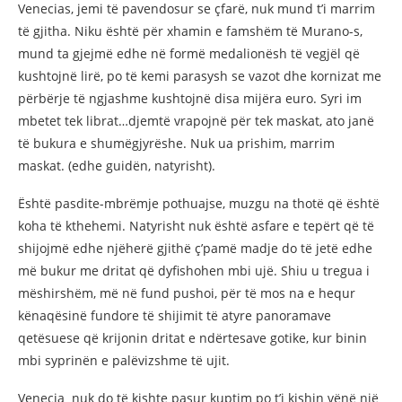
Venecias, jemi të pavendosur se çfarë, nuk mund t’i marrim
të gjitha. Niku është për xhamin e famshëm të Murano-s,
mund ta gjejmë edhe në formë medalionësh të vegjël që
kushtojnë lirë, po të kemi parasysh se vazot dhe kornizat me
përbërje të ngjashme kushtojnë disa mijëra euro. Syri im
mbetet tek librat…djemtë vrapojnë për tek maskat, ato janë
të bukura e shumëgjyrëshe. Nuk ua prishim, marrim
maskat. (edhe guidën, natyrisht).
Është pasdite-mbrëmje pothuajse, muzgu na thotë që është
koha të kthehemi. Natyrisht nuk është asfare e tepërt që të
shijojmë edhe njëherë gjithë ç’pamë madje do të jetë edhe
më bukur me dritat që dyfishohen mbi ujë. Shiu u tregua i
mëshirshëm, më në fund pushoi, për të mos na e hequr
kënaqësinë fundore të shijimit të atyre panoramave
qetësuese që krijonin dritat e ndërtesave gotike, kur binin
mbi syprinën e palëvizshme të ujit.
Venecia nuk do të kishte pasur kuptim po t’i kishin vënë një