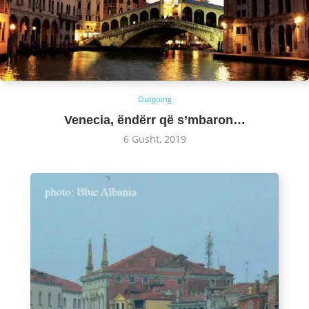
Outgoing
Venecia, ëndërr që s’mbaron…
6 Gusht, 2019