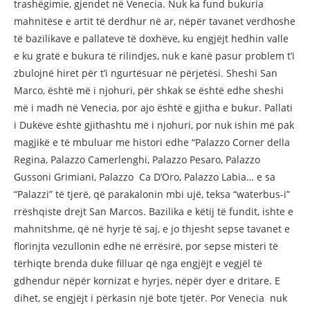
trashëgimie, gjendet në Venecia. Nuk ka fund bukuria
mahnitëse e artit të derdhur në ar, nëpër tavanet verdhoshe
të bazilikave e pallateve të doxhëve, ku engjëjt hedhin valle
e ku gratë e bukura të rilindjes, nuk e kanë pasur problem t’i
zbulojnë hiret për t’i ngurtësuar në përjetësi. Sheshi San
Marco, është më i njohuri, për shkak se është edhe sheshi
më i madh në Venecia, por ajo është e gjitha e bukur. Pallati
i Dukëve është gjithashtu më i njohuri, por nuk ishin më pak
magjikë e të mbuluar me histori edhe “Palazzo Corner della
Regina, Palazzo Camerlenghi, Palazzo Pesaro, Palazzo
Gussoni Grimiani, Palazzo Ca D’Oro, Palazzo Labia… e sa
“Palazzi” të tjerë, që parakalonin mbi ujë, teksa “waterbus-i”
rrëshqiste drejt San Marcos. Bazilika e këtij të fundit, ishte e
mahnitshme, që në hyrje të saj, e jo thjesht sepse tavanet e
florinjta vezullonin edhe në errësirë, por sepse misteri të
tërhiqte brenda duke filluar që nga engjëjt e vegjël të
gdhendur nëpër kornizat e hyrjes, nëpër dyer e dritare. E
dihet, se engjëjt i përkasin një bote tjetër. Por Venecia nuk