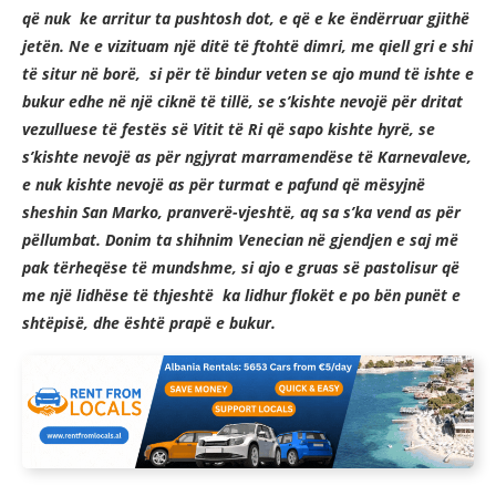
që nuk ke arritur ta pushtosh dot, e që e ke ëndërruar gjithë
jetën. Ne e vizituam një ditë të ftohtë dimri, me qiell gri e shi
të situr në borë, si për të bindur veten se ajo mund të ishte e
bukur edhe në një ciknë të tillë, se s’kishte nevojë për dritat
vezulluese të festës së Vitit të Ri që sapo kishte hyrë, se
s’kishte nevojë as për ngjyrat marramendëse të Karnevaleve,
e nuk kishte nevojë as për turmat e pafund që mësyjnë
sheshin San Marko, pranverë-vjeshtë, aq sa s’ka vend as për
pëllumbat. Donim ta shihnim Venecian në gjendjen e saj më
pak tërheqëse të mundshme, si ajo e gruas së pastolisur që
me një lidhëse të thjeshtë ka lidhur flokët e po bën punët e
shtëpisë, dhe është prapë e bukur.