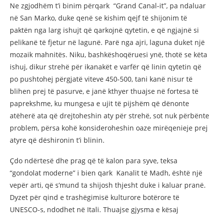
Ne zgjodhëm t’i binim përqark “Grand Canal-it”, pa ndaluar
në San Marko, duke qenë se kishim qejf të shijonim të
paktën nga larg ishujt që qarkojnë qytetin, e që ngjajnë si
pelikanë të fjetur në lagunë. Parë nga ajri, laguna duket një
mozaik mahnitës. Niku, bashkëshoqëruesi ynë, thotë se këta
ishuj, dikur strehë për ikanakët e varfër që linin qytetin që
po pushtohej përgjatë viteve 450-500, tani kanë nisur të
blihen prej të pasurve, e janë kthyer thuajse në fortesa të
paprekshme, ku mungesa e ujit të pijshëm që dënonte
atëherë ata që drejtoheshin aty për strehë, sot nuk përbënte
problem, përsa kohë konsideroheshin oaze mirëqenieje prej
atyre që dëshironin t’i blinin.
Çdo ndërtesë dhe prag që të kalon para syve, teksa
“gondolat moderne” i bien qark Kanalit të Madh, është një
vepër arti, që s’mund ta shijosh thjesht duke i kaluar pranë.
Dyzet për qind e trashëgimisë kulturore botërore të
UNESCO-s, ndodhet në Itali. Thuajse gjysma e kësaj