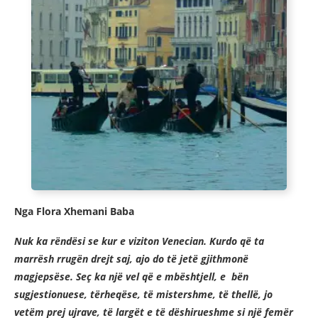
Nga Flora Xhemani Baba
Nuk ka rëndësi se kur e viziton Venecian. Kurdo që ta
marrësh rrugën drejt saj, ajo do të jetë gjithmonë
magjepsëse. Seç ka një vel që e mbështjell, e bën
sugjestionuese, tërheqëse, të mistershme, të thellë, jo
vetëm prej ujrave, të largët e të dëshirueshme si një femër