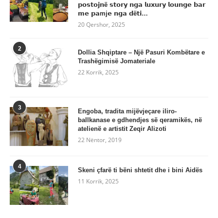
𝗽𝗼𝘀𝘁𝗼𝗷𝗻ë 𝘀𝘁𝗼𝗿𝘆 𝗻𝗴𝗮 𝗹𝘂𝘅𝘂𝗿𝘆 𝗹𝗼𝘂𝗻𝗴𝗲 𝗯𝗮𝗿
𝗺𝗲 𝗽𝗮mj𝗲 𝗻𝗴𝗮 𝗱ë𝘁𝗶…
20 Qershor, 2025
2
Dollia Shqiptare – Një Pasuri Kombëtare e
Trashëgimisë Jomateriale
22 Korrik, 2025
3
Engoba, tradita mijëvjeçare iliro-
ballkanase e gdhendjes së qeramikës, në
atelienë e artistit Zeqir Alizoti
22 Nëntor, 2019
4
Skeni çfarë ti bëni shtetit dhe i bini Aidës
11 Korrik, 2025