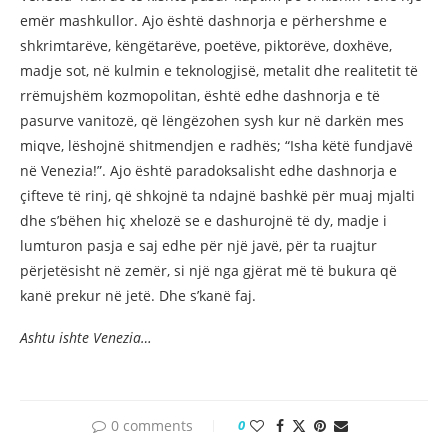
emër mashkullor. Ajo është dashnorja e përhershme e
shkrimtarëve, këngëtarëve, poetëve, piktorëve, doxhëve,
madje sot, në kulmin e teknologjisë, metalit dhe realitetit të
rrëmujshëm kozmopolitan, është edhe dashnorja e të
pasurve vanitozë, që lëngëzohen sysh kur në darkën mes
miqve, lëshojnë shitmendjen e radhës; “Isha këtë fundjavë
në Venezia!”. Ajo është paradoksalisht edhe dashnorja e
çifteve të rinj, që shkojnë ta ndajnë bashkë për muaj mjalti
dhe s’bëhen hiç xhelozë se e dashurojnë të dy, madje i
lumturon pasja e saj edhe për një javë, për ta ruajtur
përjetësisht në zemër, si një nga gjërat më të bukura që
kanë prekur në jetë. Dhe s’kanë faj.
Ashtu ishte Venezia…
0 comments
0