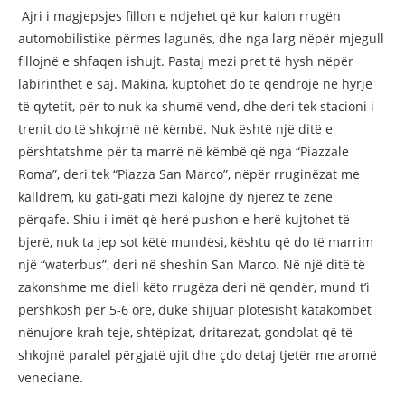
Ajri i magjepsjes fillon e ndjehet që kur kalon rrugën
automobilistike përmes lagunës, dhe nga larg nëpër mjegull
fillojnë e shfaqen ishujt. Pastaj mezi pret të hysh nëpër
labirinthet e saj. Makina, kuptohet do të qëndrojë në hyrje
të qytetit, për to nuk ka shumë vend, dhe deri tek stacioni i
trenit do të shkojmë në këmbë. Nuk është një ditë e
përshtatshme për ta marrë në këmbë që nga “Piazzale
Roma”, deri tek “Piazza San Marco”, nëpër rruginëzat me
kalldrëm, ku gati-gati mezi kalojnë dy njerëz të zënë
përqafe. Shiu i imët që herë pushon e herë kujtohet të
bjerë, nuk ta jep sot këtë mundësi, kështu që do të marrim
një “waterbus”, deri në sheshin San Marco. Në një ditë të
zakonshme me diell këto rrugëza deri në qendër, mund t’i
përshkosh për 5-6 orë, duke shijuar plotësisht katakombet
nënujore krah teje, shtëpizat, dritarezat, gondolat që të
shkojnë paralel përgjatë ujit dhe çdo detaj tjetër me aromë
veneciane.