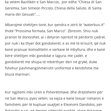
ka vetëm Bazilikën e San Marcos, por edhe “Chiesa di San
Geremia, San Simeon Piccolo, Chiesa della Salute, di Santa
maria dei Gesuati”, …
Mbarojmë shëtitjen tonë, kur qendra e zërit të “waterbus-it”
thotë “Prossima fermata, San Marco”. Zbresim. Shiu nuk
pranon të dorëzohet, ai i detyron njerëzit të përdorin çadrat,
por nuk i ka thyer dot gondolierët, e as më të krisurit, që nuk
kanë pranuar komoditetin e varkave të mbyllura, dhe e kanë
bërë shëtitjen mbi gondolat e lagura, me çadër, e
gondolierët me xhupa të mbërthyer deri në grykë, duke
fshehur pashmangshmërisht uniformat e këndshme me
bluza marinari.
Kur ngjitemi mbi Urën e Psherëtimave, dhe drejtohemi për
në San Marco, pyes veten; sa vajza e kanë lexuar romanin e
famshëm, për të kuptuar vuajtjet e Eleonorë Dandolos, për
Rolandin e saj, që dergjej pikërisht poshtë atyre dritareve,