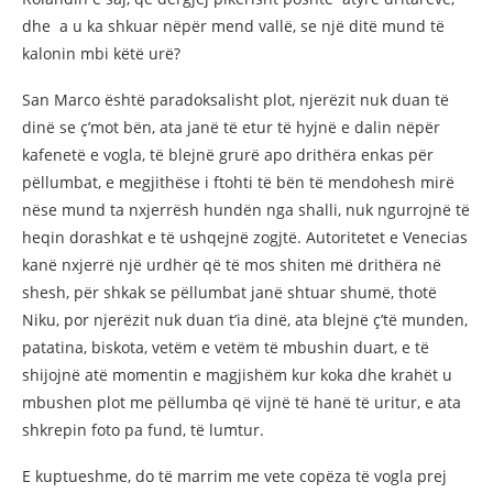
dhe a u ka shkuar nëpër mend vallë, se një ditë mund të
kalonin mbi këtë urë?
San Marco është paradoksalisht plot, njerëzit nuk duan të
dinë se ç’mot bën, ata janë të etur të hyjnë e dalin nëpër
kafenetë e vogla, të blejnë grurë apo drithëra enkas për
pëllumbat, e megjithëse i ftohti të bën të mendohesh mirë
nëse mund ta nxjerrësh hundën nga shalli, nuk ngurrojnë të
heqin dorashkat e të ushqejnë zogjtë. Autoritetet e Venecias
kanë nxjerrë një urdhër që të mos shiten më drithëra në
shesh, për shkak se pëllumbat janë shtuar shumë, thotë
Niku, por njerëzit nuk duan t’ia dinë, ata blejnë ç’të munden,
patatina, biskota, vetëm e vetëm të mbushin duart, e të
shijojnë atë momentin e magjishëm kur koka dhe krahët u
mbushen plot me pëllumba që vijnë të hanë të uritur, e ata
shkrepin foto pa fund, të lumtur.
E kuptueshme, do të marrim me vete copëza të vogla prej