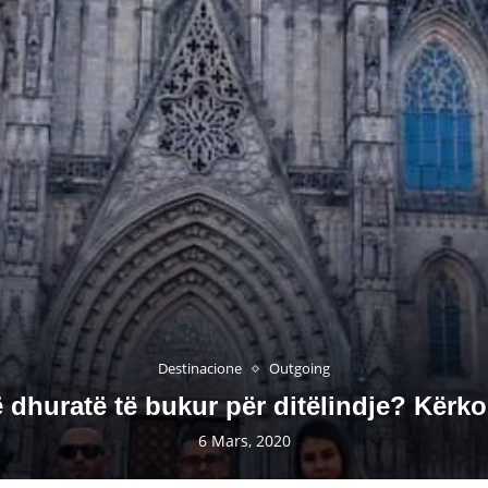
Destinacione
Outgoing
ë dhuratë të bukur për ditëlindje? Kërk
6 Mars, 2020