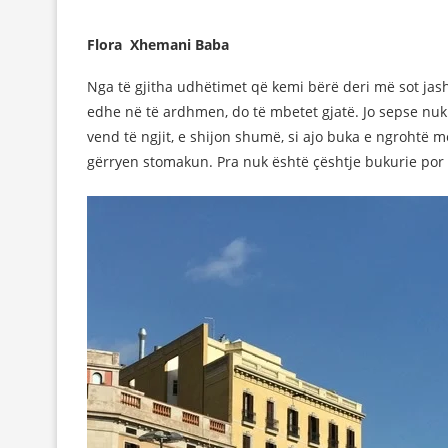
Flora Xhemani Baba
Nga të gjitha udhëtimet që kemi bërë deri më sot jas
edhe në të ardhmen, do të mbetet gjatë. Jo sepse nu
vend të ngjit, e shijon shumë, si ajo buka e ngrohtë 
gërryen stomakun. Pra nuk është çështje bukurie por 