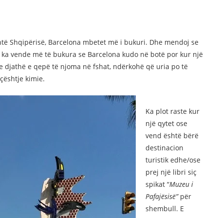
htë Shqipërisë, Barcelona mbetet më i bukuri. Dhe mendoj se
k ka vende më të bukura se Barcelona kudo në botë por kur një
me djathë e qepë të njoma në fshat, ndërkohë që uria po të
çështje kimie.
Ka plot raste kur
një qytet ose
vend është bërë
destinacion
turistik edhe/ose
prej një libri siç
spikat “
Muzeu i
Pafajësisë”
për
shembull. E