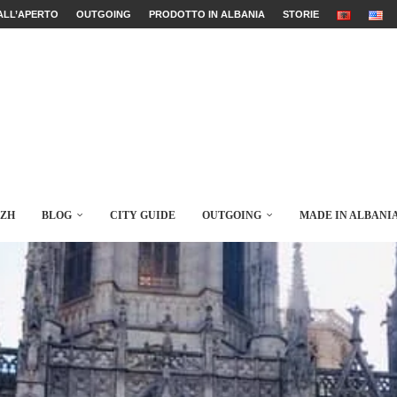
ALL’APERTO
OUTGOING
PRODOTTO IN ALBANIA
STORIE
AZH
BLOG
CITY GUIDE
OUTGOING
MADE IN ALBANI