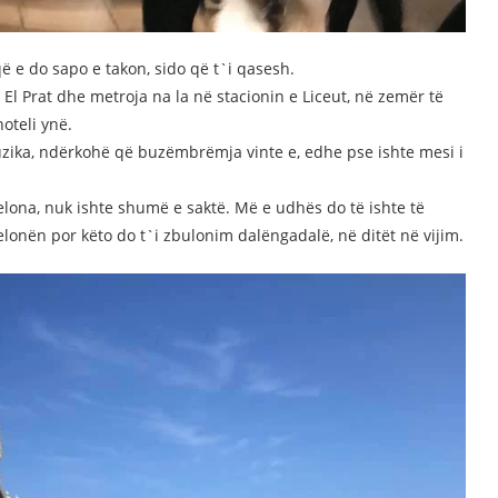
ë e do sapo e takon, sido që t`i qasesh.
El Prat dhe metroja na la në stacionin e Liceut, në zemër të
oteli ynë.
uzika, ndërkohë që buzëmbrëmja vinte e, edhe pse ishte mesi i
celona, nuk ishte shumë e saktë. Më e udhës do të ishte të
onën por këto do t`i zbulonim dalëngadalë, në ditët në vijim.