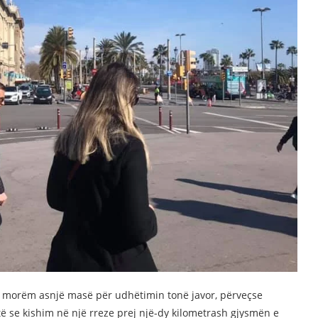
uk morëm asnjë masë për udhëtimin tonë javor, përveçse
ë se kishim në një rreze prej një-dy kilometrash gjysmën e