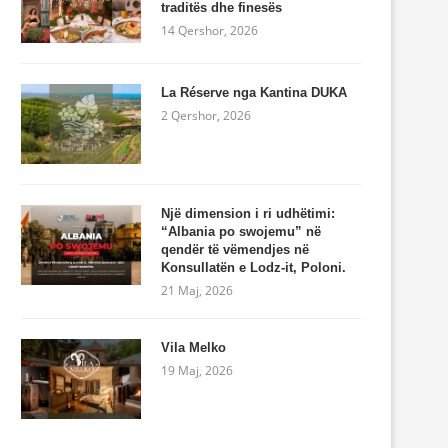
traditës dhe finesës
14 Qershor, 2026
La Réserve nga Kantina DUKA
2 Qershor, 2026
Një dimension i ri udhëtimi:
“Albania po swojemu” në
qendër të vëmendjes në
Konsullatën e Lodz-it, Poloni.
21 Maj, 2026
Vila Melko
19 Maj, 2026