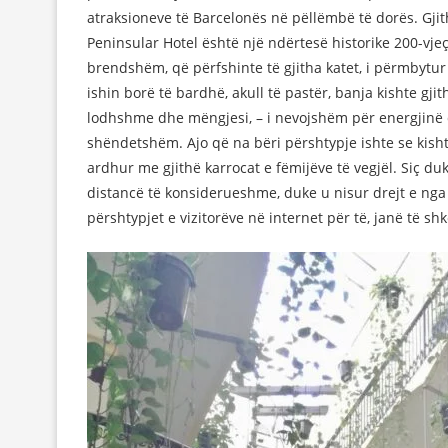
atraksioneve të Barcelonës në pëllëmbë të dorës. Gjit
Peninsular Hotel është një ndërtesë historike 200-vje
brendshëm, që përfshinte të gjitha katet, i përmbytur
ishin borë të bardhë, akull të pastër, banja kishte gj
lodhshme dhe mëngjesi, – i nevojshëm për energjinë q
shëndetshëm. Ajo që na bëri përshtypje ishte se kish
ardhur me gjithë karrocat e fëmijëve të vegjël. Siç d
distancë të konsiderueshme, duke u nisur drejt e nga 
përshtypjet e vizitorëve në internet për të, janë të sh