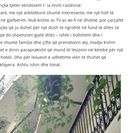
hçka tjetër vendosëm t`ia linim rastësisë.
çare, me një arkitekturë shumë interesante, me një holl të
 në gjelbërim. Nuk kishte as TV as wi-fi në dhomë, por çarçafët
ithçka që ju duhet për një dush të ngrohtë në fund të ditës së
ë do shpenzoni gjatë ditës – ishte i bollshëm dhe i
te shumë familje dhe çifte që prenotonin aty, madje kishin
uket e dinin paraprakisht që mund të lëviznin në këmbë për një
hoteli. Dhe për lexuesit e udhëtime vlen të thuhet që
këlqyera. Ashtu ishin dhe tonat.