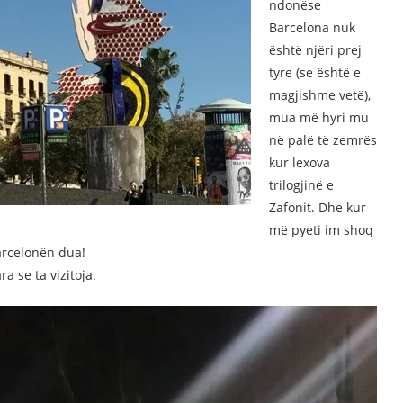
ndonëse
Barcelona nuk
është njëri prej
tyre (se është e
magjishme vetë),
mua më hyri mu
në palë të zemrës
kur lexova
trilogjinë e
Zafonit. Dhe kur
më pyeti im shoq
Barcelonën dua!
a se ta vizitoja.