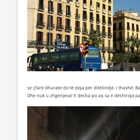
se çfarë dhurate do të doja për ditëlindje, i thashë: 
Dhe nuk u zhgënjeva! E desha po aq sa e dëshiroja par