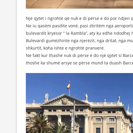
Një qytet i ngrohtë që nuk e di përse e do por ndjen q
Ne iu qasëm pasdite vonë, pasi zbritëm nga aeroporti 
bulevardit kryesor “ la Rambla”, aty ku edhe ndodhej h
Bulevardi gumëzhinte nga njerëzit, nga dritat, nga m
shkurtit, koha ishte e ngrohtë pranverë.
Në fakt kur thashë nuk di përse e do një qytet si Bar
thoshe ka shumë arsye se përse mund ta duash Barcel