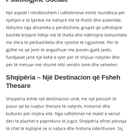
Një aspekt i rëndësishëm i udhëtimeve është mundësia për
njohjen e të tjerëve në mënyrë më të thellë dhe autentike.
Ndryshe nga dinamika e përditshme, grupet që udhëtojnë
bashkë krijojnë lidhje më të thella dhe ndërtojnë komunitete
me vlera të përbashkëta dhe synime të ngjashme. Për të
gjithë ne që jemi të angazhuar me punën gjatë javës,
fundjavat janë një kohë e vyer për të shijuar natyrën dhe
për të mësuar më shumë mbi vendin tonë dhe vetveten.
Shqipëria – Një Destinacion që Fsheh
Thesare
Shqipëria është një destinacion unik, me një peizazh të
pasur që ka ruajtur thesare të natyrës, historisë dhe
kulturës për mijëra vite. Nga udhëtimet në malet e veriut
deri te plazhet e paprekura të jugut, Shqipëria ofron përvoja
të cilat të kujtojnë se si natyra dhe historia ndërthuren. Siç