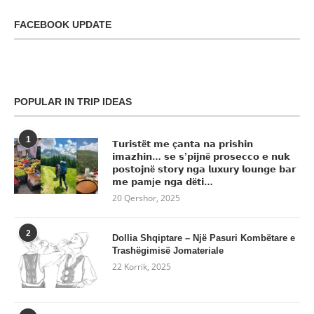
FACEBOOK UPDATE
POPULAR IN TRIP IDEAS
1
𝗧𝘂𝗿𝗶𝘀𝘁ë𝘁 𝗺𝗲 ç𝗮𝗻𝘁𝗮 𝗻𝗮 𝗽𝗿𝗶𝘀𝗵𝗶𝗻
𝗶𝗺𝗮𝘇𝗵𝗶𝗻… 𝘀𝗲 𝘀’𝗽𝗶𝗷𝗻ë 𝗽𝗿𝗼𝘀𝗲𝗰𝗰𝗼 𝗲 𝗻𝘂𝗸
𝗽𝗼𝘀𝘁𝗼𝗷𝗻ë 𝘀𝘁𝗼𝗿𝘆 𝗻𝗴𝗮 𝗹𝘂𝘅𝘂𝗿𝘆 𝗹𝗼𝘂𝗻𝗴𝗲 𝗯𝗮𝗿
𝗺𝗲 𝗽𝗮mj𝗲 𝗻𝗴𝗮 𝗱ë𝘁𝗶…
20 Qershor, 2025
2
Dollia Shqiptare – Një Pasuri Kombëtare e
Trashëgimisë Jomateriale
22 Korrik, 2025