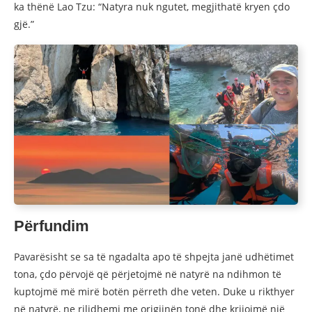
ka thënë Lao Tzu: “Natyra nuk ngutet, megjithatë kryen çdo
gjë.”
Përfundim
Pavarësisht se sa të ngadalta apo të shpejta janë udhëtimet
tona, çdo përvojë që përjetojmë në natyrë na ndihmon të
kuptojmë më mirë botën përreth dhe veten. Duke u rikthyer
në natyrë, ne rilidhemi me origjinën tonë dhe krijojmë një