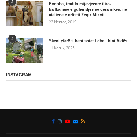
3
Engoba, tradita mijëvjeçare iliro-
ballkanase e gdhendjes së qeramikës, në
atelienë e artistit Zeqir Alizoti
22 Nëntor, 2019
4
Skeni çfarë ti bëni shtetit dhe i bini Aidës
11 Korrik, 2025
INSTAGRAM