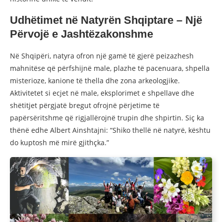
Udhëtimet në Natyrën Shqiptare – Një
Përvojë e Jashtëzakonshme
Në Shqipëri, natyra ofron një gamë të gjerë peizazhesh
mahnitëse që përfshijnë male, plazhe të pacenuara, shpella
misterioze, kanione të thella dhe zona arkeologjike.
Aktivitetet si ecjet në male, eksplorimet e shpellave dhe
shëtitjet përgjatë bregut ofrojnë përjetime të
papërsëritshme që rigjallërojnë trupin dhe shpirtin. Siç ka
thënë edhe Albert Ainshtajni: “Shiko thellë në natyrë, kështu
do kuptosh më mirë gjithçka.”