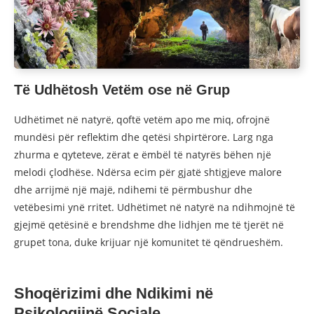
Të Udhëtosh Vetëm ose në Grup
Udhëtimet në natyrë, qoftë vetëm apo me miq, ofrojnë
mundësi për reflektim dhe qetësi shpirtërore. Larg nga
zhurma e qyteteve, zërat e ëmbël të natyrës bëhen një
melodi çlodhëse. Ndërsa ecim për gjatë shtigjeve malore
dhe arrijmë një majë, ndihemi të përmbushur dhe
vetëbesimi ynë rritet. Udhëtimet në natyrë na ndihmojnë të
gjejmë qetësinë e brendshme dhe lidhjen me të tjerët në
grupet tona, duke krijuar një komunitet të qëndrueshëm.
Shoqërizimi dhe Ndikimi në
Psikologjinë Sociale