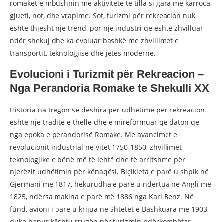
romakët e mbushnin me aktivitete të tilla si gara me karroca,
gjueti, not, dhe vrapime. Sot, turizmi për rekreacion nuk
është thjesht një trend, por një industri që është zhvilluar
ndër shekuj dhe ka evoluar bashkë me zhvillimet e
transportit, teknologjisë dhe jetës moderne.
Evolucioni i Turizmit për Rekreacion –
Nga Perandoria Romake te Shekulli XX
Historia na tregon se dëshira për udhëtime për rekreacion
është një traditë e thellë dhe e mirëformuar që daton që
nga epoka e perandorisë Romake. Me avancimet e
revolucionit industrial në vitet 1750-1850, zhvillimet
teknologjike e bënë më të lehtë dhe të arritshme për
njerëzit udhëtimin për kënaqësi. Biçikleta e parë u shpik në
Gjermani më 1817, hekurudha e parë u ndërtua në Angli më
1825, ndërsa makina e parë më 1886 nga Karl Benz. Në
fund, avioni i parë u krijua në Shtetet e Bashkuara më 1903,
duke hapur kështu rrugën për turizmin ndërkombëtar.