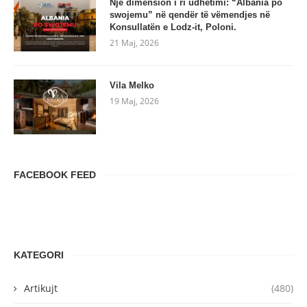
Një dimension i ri udhëtimi: “Albania po
swojemu” në qendër të vëmendjes në
Konsullatën e Lodz-it, Poloni.
21 Maj, 2026
Vila Melko
19 Maj, 2026
FACEBOOK FEED
KATEGORI
Artikujt
(480)