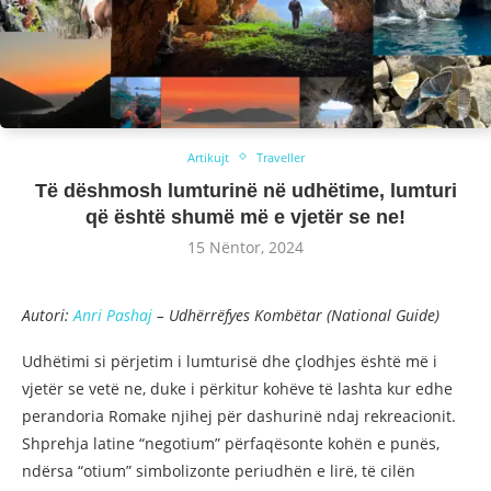
Artikujt
Traveller
Të dëshmosh lumturinë në udhëtime, lumturi
që është shumë më e vjetër se ne!
15 Nëntor, 2024
Autori:
Anri Pashaj
– Udhërrëfyes Kombëtar (National Guide)
Udhëtimi si përjetim i lumturisë dhe çlodhjes është më i
vjetër se vetë ne, duke i përkitur kohëve të lashta kur edhe
perandoria Romake njihej për dashurinë ndaj rekreacionit.
Shprehja latine “negotium” përfaqësonte kohën e punës,
ndërsa “otium” simbolizonte periudhën e lirë, të cilën