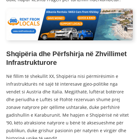
Shqipëria dhe Përfshirja në Zhvillimet
Infrastrukturore
Në fillim të shekullit XX, Shqipëria nisi përmirësimin e
infrastrukturës në sajë të interesave gjeo-politike nga
vendet si Austria dhe Italia. Megjithatë, luftërat botërore
dhe periudha e Luftës së Ftohtë rezervuan shumë prej
zonave natyrore për qëllime ushtarake, duke përfshirë
gadishullin e Karaburunit. Me hapjen e Shqipërisë në vitet
‘90, këto atraksione natyrore u bënë të aksesueshme për
publikun, duke grishur pasionin për natyrën e virgjër dhe
historinë unike të vendit.