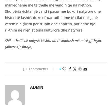
marrëdhënie më të thellë me vendin që na rrethon.
Shqipëria është një vend i pasur me bukuri natyrore dhe
histori të lashtë, duke ofruar udhëtime të cilat nuk janë
vetëm një çlirim për trupin dhe shpirtin, por edhe një
rikthim në rrënjët tona kulturore dhe natyrore.
Shiko thellë në natyrë; kështu do të kuptosh më mirë gjithçka.
(Albert Ajnshtajn)
0 comments
0
ADMIN