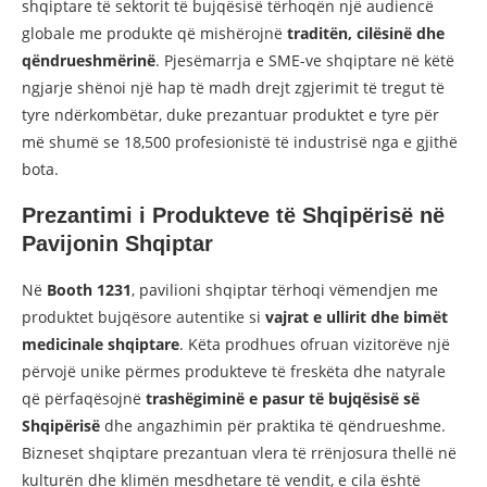
shqiptare të sektorit të bujqësisë tërhoqën një audiencë
globale me produkte që mishërojnë
traditën, cilësinë dhe
qëndrueshmërinë
. Pjesëmarrja e SME-ve shqiptare në këtë
ngjarje shënoi një hap të madh drejt zgjerimit të tregut të
tyre ndërkombëtar, duke prezantuar produktet e tyre për
më shumë se 18,500 profesionistë të industrisë nga e gjithë
bota.
Prezantimi i Produkteve të Shqipërisë në
Pavijonin Shqiptar
Në
Booth 1231
, pavilioni shqiptar tërhoqi vëmendjen me
produktet bujqësore autentike si
vajrat e ullirit dhe bimët
medicinale shqiptare
. Këta prodhues ofruan vizitorëve një
përvojë unike përmes produkteve të freskëta dhe natyrale
që përfaqësojnë
trashëgiminë e pasur të bujqësisë së
Shqipërisë
dhe angazhimin për praktika të qëndrueshme.
Bizneset shqiptare prezantuan vlera të rrënjosura thellë në
kulturën dhe klimën mesdhetare të vendit, e cila është