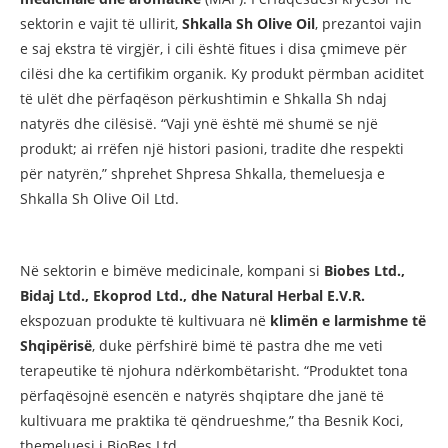
sektorin e vajit të ullirit,
Shkalla Sh Olive Oil
, prezantoi vajin
e saj ekstra të virgjër, i cili është fitues i disa çmimeve për
cilësi dhe ka certifikim organik. Ky produkt përmban aciditet
të ulët dhe përfaqëson përkushtimin e Shkalla Sh ndaj
natyrës dhe cilësisë. “Vaji ynë është më shumë se një
produkt; ai rrëfen një histori pasioni, tradite dhe respekti
për natyrën,” shprehet Shpresa Shkalla, themeluesja e
Shkalla Sh Olive Oil Ltd.
Në sektorin e bimëve medicinale, kompani si
Biobes Ltd.,
Bidaj Ltd., Ekoprod Ltd., dhe Natural Herbal E.V.R.
ekspozuan produkte të kultivuara në
klimën e larmishme të
Shqipërisë
, duke përfshirë bimë të pastra dhe me veti
terapeutike të njohura ndërkombëtarisht. “Produktet tona
përfaqësojnë esencën e natyrës shqiptare dhe janë të
kultivuara me praktika të qëndrueshme,” tha Besnik Koci,
themeluesi i BioBes Ltd.