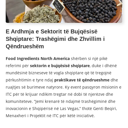
E Ardhmja e Sektorit të Bujqësisë
Shqiptare: Trashëgimi dhe Zhvillim i
Qëndrueshëm
Food Ingredients North America
shërben si një pikë
referimi për
sektorin e bujqësisë shqiptare
, duke i dhënë
mundësinë bizneseve të vogla shqiptare që të tregojnë
përkushtimin e tyre ndaj
praktikave të qëndrueshme
dhe
ruajtjes së burimeve natyrore. Ky event pasqyron misionin e
ITC për të krijuar ndikim tregtar në dobi të njerëzve dhe
komuniteteve. “Jemi krenarë të ndajmë trashëgiminë dhe
inovacionin e Shqipërisë në Las Vegas,” thotë Genti Beqiri,
Menaxheri i Projektit në ITC për këtë iniciativë.