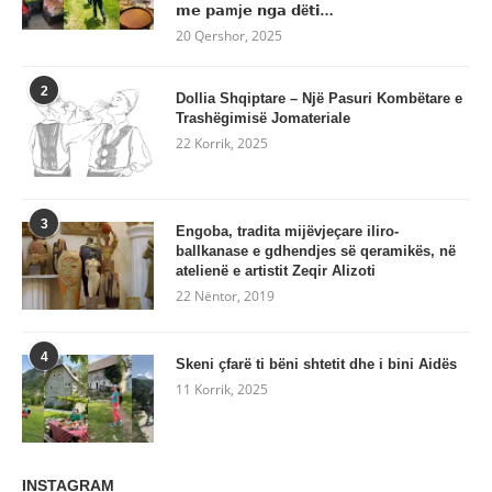
𝗺𝗲 𝗽𝗮mj𝗲 𝗻𝗴𝗮 𝗱ë𝘁𝗶…
20 Qershor, 2025
2
Dollia Shqiptare – Një Pasuri Kombëtare e
Trashëgimisë Jomateriale
22 Korrik, 2025
3
Engoba, tradita mijëvjeçare iliro-
ballkanase e gdhendjes së qeramikës, në
atelienë e artistit Zeqir Alizoti
22 Nëntor, 2019
4
Skeni çfarë ti bëni shtetit dhe i bini Aidës
11 Korrik, 2025
INSTAGRAM