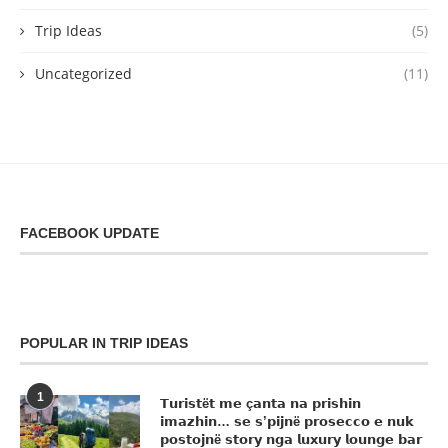
Trip Ideas
(5)
Uncategorized
(11)
FACEBOOK UPDATE
POPULAR IN TRIP IDEAS
1
𝗧𝘂𝗿𝗶𝘀𝘁ë𝘁 𝗺𝗲 ç𝗮𝗻𝘁𝗮 𝗻𝗮 𝗽𝗿𝗶𝘀𝗵𝗶𝗻
𝗶𝗺𝗮𝘇𝗵𝗶𝗻… 𝘀𝗲 𝘀’𝗽𝗶𝗷𝗻ë 𝗽𝗿𝗼𝘀𝗲𝗰𝗰𝗼 𝗲 𝗻𝘂𝗸
𝗽𝗼𝘀𝘁𝗼𝗷𝗻ë 𝘀𝘁𝗼𝗿𝘆 𝗻𝗴𝗮 𝗹𝘂𝘅𝘂𝗿𝘆 𝗹𝗼𝘂𝗻𝗴𝗲 𝗯𝗮𝗿