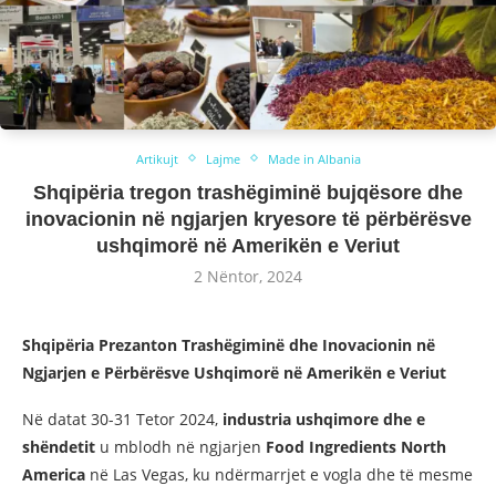
Artikujt
Lajme
Made in Albania
Shqipëria tregon trashëgiminë bujqësore dhe
inovacionin në ngjarjen kryesore të përbërësve
ushqimorë në Amerikën e Veriut
2 Nëntor, 2024
Shqipëria Prezanton Trashëgiminë dhe Inovacionin në
Ngjarjen e Përbërësve Ushqimorë në Amerikën e Veriut
Në datat 30-31 Tetor 2024,
industria ushqimore dhe e
shëndetit
u mblodh në ngjarjen
Food Ingredients North
America
në Las Vegas, ku ndërmarrjet e vogla dhe të mesme