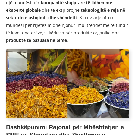
një mundësi për
kompanitë shqiptare të lidhen me
ekspertë globalë
dhe të eksplorojnë
teknologjitë e reja në
sektorin e ushqimit dhe shëndetit
. Kjo ngjarje ofron
mundësi për rrjetëzim dhe njohuri mbi trendet më të fundit
të konsumatorëve, si kërkesa për produkte organike dhe
produkte të bazuara në bimë
.
Bashkëpunimi Rajonal për Mbështetjen e