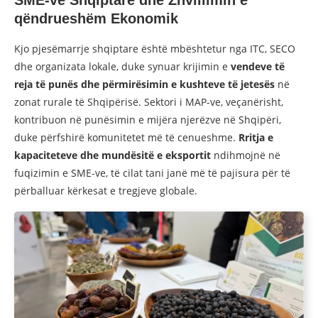
SME-ve Shqiptare dhe Zhvillimin e
qëndrueshëm Ekonomik
Kjo pjesëmarrje shqiptare është mbështetur nga ITC, SECO
dhe organizata lokale, duke synuar krijimin e
vendeve të
reja të punës dhe përmirësimin e kushteve të jetesës
në
zonat rurale të Shqipërisë. Sektori i MAP-ve, veçanërisht,
kontribuon në punësimin e mijëra njerëzve në Shqipëri,
duke përfshirë komunitetet më të cenueshme.
Rritja e
kapaciteteve dhe mundësitë e eksportit
ndihmojnë në
fuqizimin e SME-ve, të cilat tani janë më të pajisura për të
përballuar kërkesat e tregjeve globale.