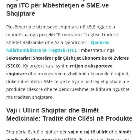
nga ITC për Mbështetjen e SME-ve
Shqiptare
Pjesëmarrja e bizneseve shqiptare në këtë ngjarje u
mundësua nga projekti “Promovimi i Tregtisë Lindore:
Shtetet Ballkanike dhe Azia Qendrore,” i
Qendrës
Ndërkombëtare të Tregtisë (ITC)
, i mbështetur nga
Sekretariati Shtetëror për Çështjet Ekonomike të Zvicrës
(SECO)
. Ky projekt ka si synim
rritjen e eksporteve
shqiptare
dhe promovimin e zhvillimit ekonomik të rajonit,
duke mbështetur SME-të që të hyjnë në tregjet globale me
produkte cilësore dhe të qëndrueshme, të lidhura ngushtë
me traditën shqiptare.
Vaji i Ullirit Shqiptar dhe Bimët
Medicinale: Traditë dhe Cilësi në Produkte
Shqipëria është e njohur për
vajin e saj të ullirit
dhe
bimët
medicinale dhe aromatike
(MAP). Përfaqësuesi kryesor në