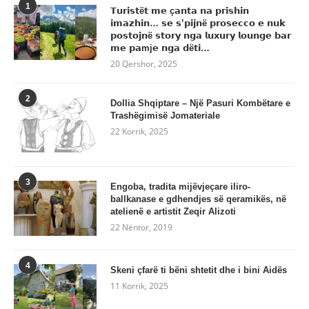
1
𝗧𝘂𝗿𝗶𝘀𝘁ë𝘁 𝗺𝗲 ç𝗮𝗻𝘁𝗮 𝗻𝗮 𝗽𝗿𝗶𝘀𝗵𝗶𝗻
𝗶𝗺𝗮𝘇𝗵𝗶𝗻… 𝘀𝗲 𝘀’𝗽𝗶𝗷𝗻ë 𝗽𝗿𝗼𝘀𝗲𝗰𝗰𝗼 𝗲 𝗻𝘂𝗸
𝗽𝗼𝘀𝘁𝗼𝗷𝗻ë 𝘀𝘁𝗼𝗿𝘆 𝗻𝗴𝗮 𝗹𝘂𝘅𝘂𝗿𝘆 𝗹𝗼𝘂𝗻𝗴𝗲 𝗯𝗮𝗿
𝗺𝗲 𝗽𝗮mj𝗲 𝗻𝗴𝗮 𝗱ë𝘁𝗶…
20 Qershor, 2025
2
Dollia Shqiptare – Një Pasuri Kombëtare e
Trashëgimisë Jomateriale
22 Korrik, 2025
3
Engoba, tradita mijëvjeçare iliro-
ballkanase e gdhendjes së qeramikës, në
atelienë e artistit Zeqir Alizoti
22 Nëntor, 2019
4
Skeni çfarë ti bëni shtetit dhe i bini Aidës
11 Korrik, 2025