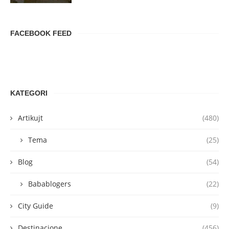
FACEBOOK FEED
KATEGORI
Artikujt
(480)
Tema
(25)
Blog
(54)
Babablogers
(22)
City Guide
(9)
Destinacione
(456)