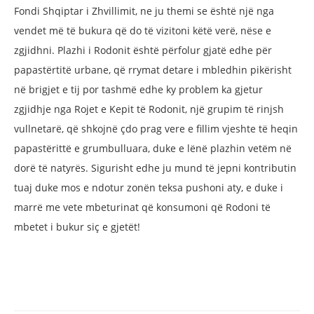
Fondi Shqiptar i Zhvillimit, ne ju themi se është një nga
vendet më të bukura që do të vizitoni këtë verë, nëse e
zgjidhni. Plazhi i Rodonit është përfolur gjatë edhe për
papastërtitë urbane, që rrymat detare i mbledhin pikërisht
në brigjet e tij por tashmë edhe ky problem ka gjetur
zgjidhje nga Rojet e Kepit të Rodonit, një grupim të rinjsh
vullnetarë, që shkojnë çdo prag vere e fillim vjeshte të heqin
papastërittë e grumbulluara, duke e lënë plazhin vetëm në
dorë të natyrës. Sigurisht edhe ju mund të jepni kontributin
tuaj duke mos e ndotur zonën teksa pushoni aty, e duke i
marrë me vete mbeturinat që konsumoni që Rodoni të
mbetet i bukur siç e gjetët!