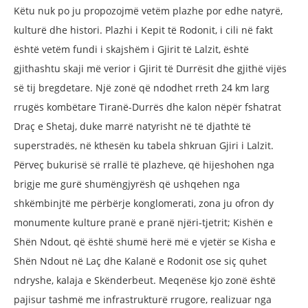
Këtu nuk po ju propozojmë vetëm plazhe por edhe natyrë,
kulturë dhe histori. Plazhi i Kepit të Rodonit, i cili në fakt
është vetëm fundi i skajshëm i Gjirit të Lalzit, është
gjithashtu skaji më verior i Gjirit të Durrësit dhe gjithë vijës
së tij bregdetare. Një zonë që ndodhet rreth 24 km larg
rrugës kombëtare Tiranë-Durrës dhe kalon nëpër fshatrat
Draç e Shetaj, duke marrë natyrisht në të djathtë të
superstradës, në kthesën ku tabela shkruan Gjiri i Lalzit.
Përveç bukurisë së rrallë të plazheve, që hijeshohen nga
brigje me gurë shumëngjyrësh që ushqehen nga
shkëmbinjtë me përbërje konglomerati, zona ju ofron dy
monumente kulture pranë e pranë njëri-tjetrit; Kishën e
Shën Ndout, që është shumë herë më e vjetër se Kisha e
Shën Ndout në Laç dhe Kalanë e Rodonit ose siç quhet
ndryshe, kalaja e Skënderbeut. Meqenëse kjo zonë është
pajisur tashmë me infrastrukturë rrugore, realizuar nga