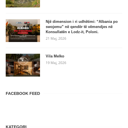
Një dimension i ri udhëtimi: “Albania po
swojemu” në qendër të vëmendjes në
Konsullatën e Lodz-it, Poloni.
21 Maj, 2026
Vila Melko
19 Maj, 2026
FACEBOOK FEED
KATEGORI