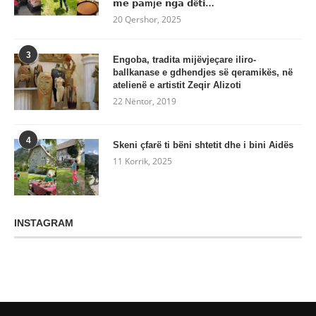
𝗺𝗲 𝗽𝗮mj𝗲 𝗻𝗴𝗮 𝗱ë𝘁𝗶…
20 Qershor, 2025
3
Engoba, tradita mijëvjeçare iliro-
ballkanase e gdhendjes së qeramikës, në
atelienë e artistit Zeqir Alizoti
22 Nëntor, 2019
4
Skeni çfarë ti bëni shtetit dhe i bini Aidës
11 Korrik, 2025
INSTAGRAM