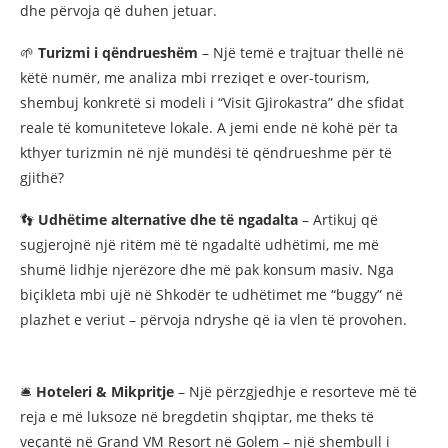
dhe përvoja që duhen jetuar.
🌱
Turizmi i qëndrueshëm
– Një temë e trajtuar thellë në
këtë numër, me analiza mbi rreziqet e over-tourism,
shembuj konkretë si modeli i “Visit Gjirokastra” dhe sfidat
reale të komuniteteve lokale. A jemi ende në kohë për ta
kthyer turizmin në një mundësi të qëndrueshme për të
gjithë?
👣
Udhëtime alternative dhe të ngadalta
– Artikuj që
sugjerojnë një ritëm më të ngadaltë udhëtimi, me më
shumë lidhje njerëzore dhe më pak konsum masiv. Nga
biçikleta mbi ujë në Shkodër te udhëtimet me “buggy” në
plazhet e veriut – përvoja ndryshe që ia vlen të provohen.
🛎
Hoteleri & Mikpritje
– Një përzgjedhje e resorteve më të
reja e më luksoze në bregdetin shqiptar, me theks të
veçantë në Grand VM Resort në Golem – një shembull i