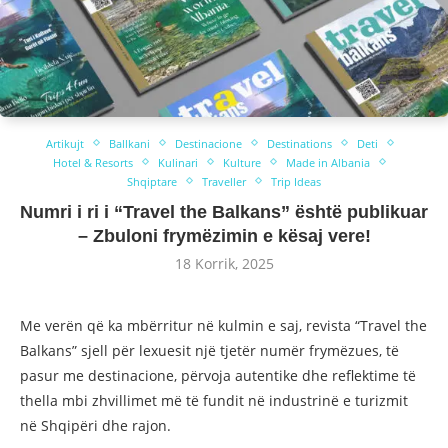
Artikujt
Ballkani
Destinacione
Destinations
Deti
Hotel & Resorts
Kulinari
Kulture
Made in Albania
Shqiptare
Traveller
Trip Ideas
Numri i ri i “Travel the Balkans” është publikuar
– Zbuloni frymëzimin e kësaj vere!
18 Korrik, 2025
Me verën që ka mbërritur në kulmin e saj, revista “Travel the
Balkans” sjell për lexuesit një tjetër numër frymëzues, të
pasur me destinacione, përvoja autentike dhe reflektime të
thella mbi zhvillimet më të fundit në industrinë e turizmit
në Shqipëri dhe rajon.