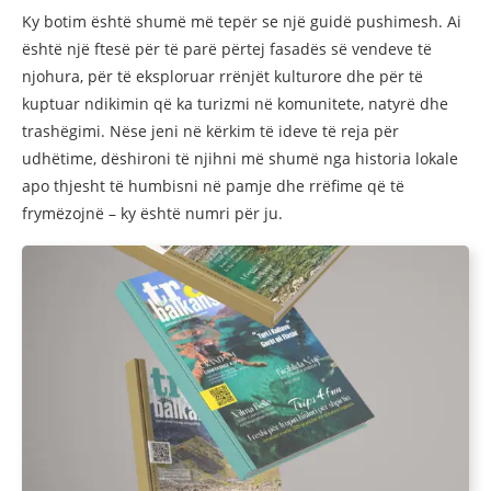
Ky botim është shumë më tepër se një guidë pushimesh. Ai
është një ftesë për të parë përtej fasadës së vendeve të
njohura, për të eksploruar rrënjët kulturore dhe për të
kuptuar ndikimin që ka turizmi në komunitete, natyrë dhe
trashëgimi. Nëse jeni në kërkim të ideve të reja për
udhëtime, dëshironi të njihni më shumë nga historia lokale
apo thjesht të humbisni në pamje dhe rrëfime që të
frymëzojnë – ky është numri për ju.