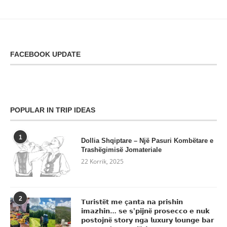
FACEBOOK UPDATE
POPULAR IN TRIP IDEAS
1
Dollia Shqiptare – Një Pasuri Kombëtare e
Trashëgimisë Jomateriale
22 Korrik, 2025
2
𝗧𝘂𝗿𝗶𝘀𝘁ë𝘁 𝗺𝗲 ç𝗮𝗻𝘁𝗮 𝗻𝗮 𝗽𝗿𝗶𝘀𝗵𝗶𝗻
𝗶𝗺𝗮𝘇𝗵𝗶𝗻… 𝘀𝗲 𝘀’𝗽𝗶𝗷𝗻ë 𝗽𝗿𝗼𝘀𝗲𝗰𝗰𝗼 𝗲 𝗻𝘂𝗸
𝗽𝗼𝘀𝘁𝗼𝗷𝗻ë 𝘀𝘁𝗼𝗿𝘆 𝗻𝗴𝗮 𝗹𝘂𝘅𝘂𝗿𝘆 𝗹𝗼𝘂𝗻𝗴𝗲 𝗯𝗮𝗿