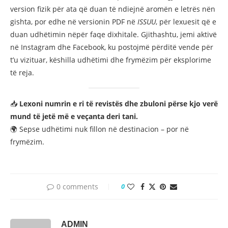
version fizik për ata që duan të ndiejnë aromën e letrës nën
gishta, por edhe në versionin PDF në
ISSUU
, për lexuesit që e
duan udhëtimin nëpër faqe dixhitale. Gjithashtu, jemi aktivë
në Instagram dhe Facebook, ku postojmë përditë vende për
t’u vizituar, këshilla udhëtimi dhe frymëzim për eksplorime
të reja.
📥
Lexoni numrin e ri të revistës dhe zbuloni përse kjo verë
mund të jetë më e veçanta deri tani.
🌍 Sepse udhëtimi nuk fillon në destinacion – por në
frymëzim.
0 comments
0
ADMIN