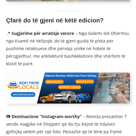
Çfarë do të gjeni në këtë edicion?
📍
Sugjerime për arratisje verore
– Nga Golemi tek Dhërmiu,
nga Ksamil në Velipojë, do të gjeni guida të plota për
pushime relaksuese dhe përvoja unike në hotele të
përzgjedhur, me arkitekturë bashkëkohore dhe shërbim të
klasit të parë.
📷
Destinacione “Instagram-worthy”
– Revista prezanton 7
vende magjike në Shqipëri që do t’ju bëjnë të ndaloni
gjithçka vetëm për një foto. Peizazhe që të lënë pa frymë