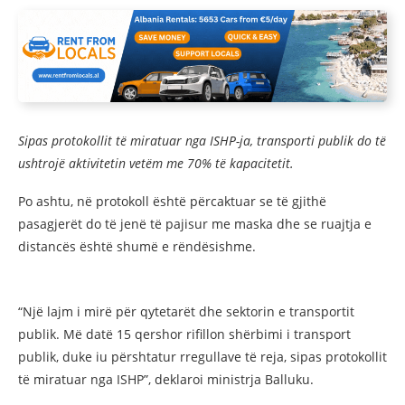
Sipas protokollit të miratuar nga ISHP-ja, transporti publik do të
ushtrojë aktivitetin vetëm me 70% të kapacitetit.
Po ashtu, në protokoll është përcaktuar se të gjithë
pasagjerët do të jenë të pajisur me maska dhe se ruajtja e
distancës është shumë e rëndësishme.
“Një lajm i mirë për qytetarët dhe sektorin e transportit
publik. Më datë 15 qershor rifillon shërbimi i transport
publik, duke iu përshtatur rregullave të reja, sipas protokollit
të miratuar nga ISHP”, deklaroi ministrja Balluku.