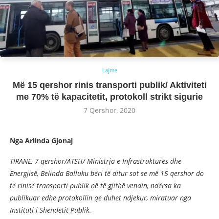
Lajme
Më 15 qershor rinis transporti publik/ Aktiviteti
me 70% të kapacitetit, protokoll strikt sigurie
7 Qershor, 2020
Nga Arlinda Gjonaj
TIRANË, 7 qershor/ATSH/ Ministrja e Infrastrukturës dhe
Energjisë, Belinda Balluku bëri të ditur sot se më 15 qershor do
të rinisë transporti publik në të gjithë vendin, ndërsa ka
publikuar edhe protokollin që duhet ndjekur, miratuar nga
Instituti i Shëndetit Publik.