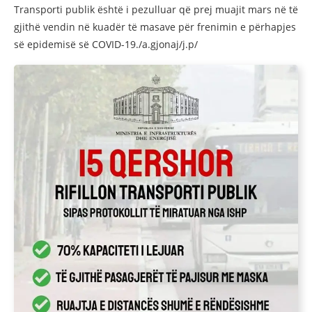
Transporti publik është i pezulluar që prej muajit mars në të
gjithë vendin në kuadër të masave për frenimin e përhapjes
së epidemisë së COVID-19./a.gjonaj/j.p/