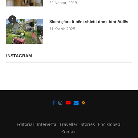
22 Nëntor, 2019
4
Skeni çfarë ti bëni shtetit dhe i bini Aidës
11 Korrik, 2025
INSTAGRAM
Editorial
Intervista
Traveller
Stories
Enciklopedi
Kontakt