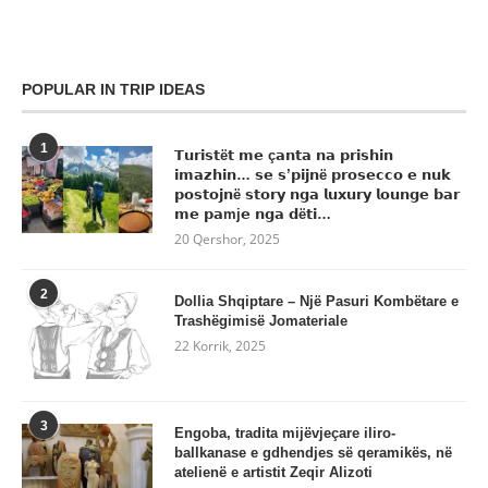
POPULAR IN TRIP IDEAS
1
𝗧𝘂𝗿𝗶𝘀𝘁ë𝘁 𝗺𝗲 ç𝗮𝗻𝘁𝗮 𝗻𝗮 𝗽𝗿𝗶𝘀𝗵𝗶𝗻
𝗶𝗺𝗮𝘇𝗵𝗶𝗻… 𝘀𝗲 𝘀’𝗽𝗶𝗷𝗻ë 𝗽𝗿𝗼𝘀𝗲𝗰𝗰𝗼 𝗲 𝗻𝘂𝗸
𝗽𝗼𝘀𝘁𝗼𝗷𝗻ë 𝘀𝘁𝗼𝗿𝘆 𝗻𝗴𝗮 𝗹𝘂𝘅𝘂𝗿𝘆 𝗹𝗼𝘂𝗻𝗴𝗲 𝗯𝗮𝗿
𝗺𝗲 𝗽𝗮mj𝗲 𝗻𝗴𝗮 𝗱ë𝘁𝗶…
20 Qershor, 2025
2
Dollia Shqiptare – Një Pasuri Kombëtare e
Trashëgimisë Jomateriale
22 Korrik, 2025
3
Engoba, tradita mijëvjeçare iliro-
ballkanase e gdhendjes së qeramikës, në
atelienë e artistit Zeqir Alizoti