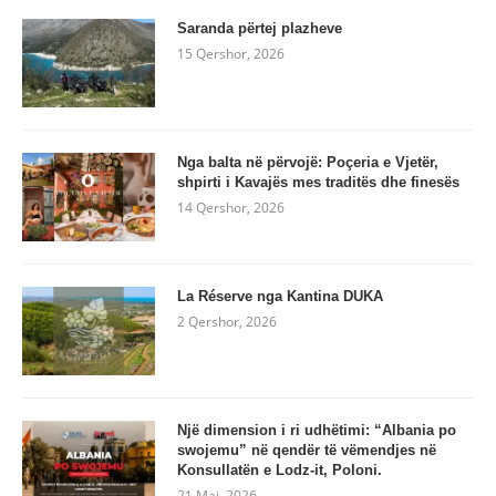
Saranda përtej plazheve
15 Qershor, 2026
Nga balta në përvojë: Poçeria e Vjetër,
shpirti i Kavajës mes traditës dhe finesës
14 Qershor, 2026
La Réserve nga Kantina DUKA
2 Qershor, 2026
Një dimension i ri udhëtimi: “Albania po
swojemu” në qendër të vëmendjes në
Konsullatën e Lodz-it, Poloni.
21 Maj, 2026