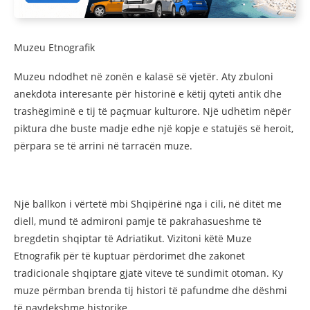
Muzeu Etnografik
Muzeu ndodhet në zonën e kalasë së vjetër. Aty zbuloni
anekdota interesante për historinë e këtij qyteti antik dhe
trashëgiminë e tij të paçmuar kulturore. Një udhëtim nëpër
piktura dhe buste madje edhe një kopje e statujës së heroit,
përpara se të arrini në tarracën muze.
Një ballkon i vërtetë mbi Shqipërinë nga i cili, në ditët me
diell, mund të admironi pamje të pakrahasueshme të
bregdetin shqiptar të Adriatikut. Vizitoni këtë Muze
Etnografik për të kuptuar përdorimet dhe zakonet
tradicionale shqiptare gjatë viteve të sundimit otoman. Ky
muze përmban brenda tij histori të pafundme dhe dëshmi
të pavdekshme historike.