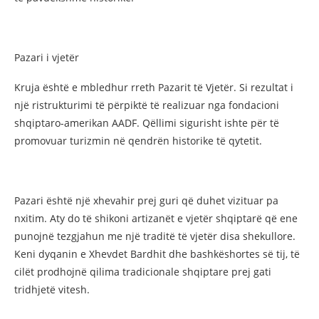
Pazari i vjetër
Kruja është e mbledhur rreth Pazarit të Vjetër. Si rezultat i
një ristrukturimi të përpiktë të realizuar nga fondacioni
shqiptaro-amerikan AADF. Qëllimi sigurisht ishte për të
promovuar turizmin në qendrën historike të qytetit.
Pazari është një xhevahir prej guri që duhet vizituar pa
nxitim. Aty do të shikoni artizanët e vjetër shqiptarë që ene
punojnë tezgjahun me një traditë të vjetër disa shekullore.
Keni dyqanin e Xhevdet Bardhit dhe bashkëshortes së tij, të
cilët prodhojnë qilima tradicionale shqiptare prej gati
tridhjetë vitesh.