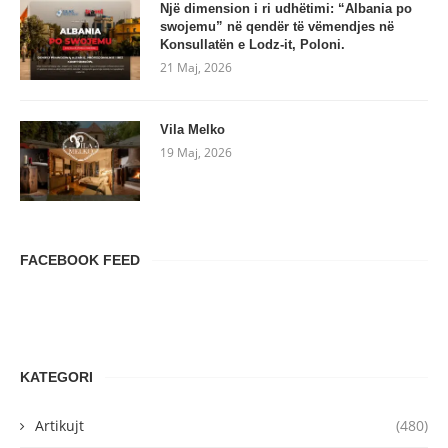
Një dimension i ri udhëtimi: “Albania po
swojemu” në qendër të vëmendjes në
Konsullatën e Lodz-it, Poloni.
21 Maj, 2026
Vila Melko
19 Maj, 2026
FACEBOOK FEED
KATEGORI
Artikujt
(480)