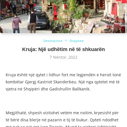
Destinacione
Shqiptare
Kruja: Një udhëtim në të shkuarën
7 Nëntor, 2022
Kruja është një qytet i lidhur fort me legjendën e heroit tonë
kombëtar Gjergj Kastriot Skanderbeu. Një nga qytetet më të
vjetra në Shqipëri dhe Gadishullin Ballkanik.
Megjithatë, shpesh vizitohet vetëm me nxitim, kryesisht për
të bërë disa blerje në pazarin e tij të bukur. Qyteti ndodhet
më pak se një orë larg Tiranës. Mund ta vizitoni lehtësisht