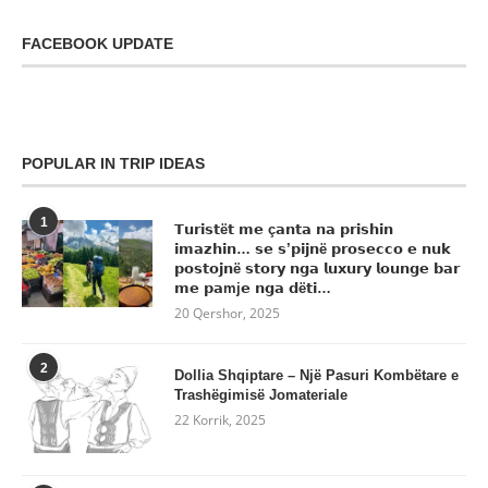
FACEBOOK UPDATE
POPULAR IN TRIP IDEAS
1
𝗧𝘂𝗿𝗶𝘀𝘁ë𝘁 𝗺𝗲 ç𝗮𝗻𝘁𝗮 𝗻𝗮 𝗽𝗿𝗶𝘀𝗵𝗶𝗻
𝗶𝗺𝗮𝘇𝗵𝗶𝗻… 𝘀𝗲 𝘀’𝗽𝗶𝗷𝗻ë 𝗽𝗿𝗼𝘀𝗲𝗰𝗰𝗼 𝗲 𝗻𝘂𝗸
𝗽𝗼𝘀𝘁𝗼𝗷𝗻ë 𝘀𝘁𝗼𝗿𝘆 𝗻𝗴𝗮 𝗹𝘂𝘅𝘂𝗿𝘆 𝗹𝗼𝘂𝗻𝗴𝗲 𝗯𝗮𝗿
𝗺𝗲 𝗽𝗮mj𝗲 𝗻𝗴𝗮 𝗱ë𝘁𝗶…
20 Qershor, 2025
2
Dollia Shqiptare – Një Pasuri Kombëtare e
Trashëgimisë Jomateriale
22 Korrik, 2025