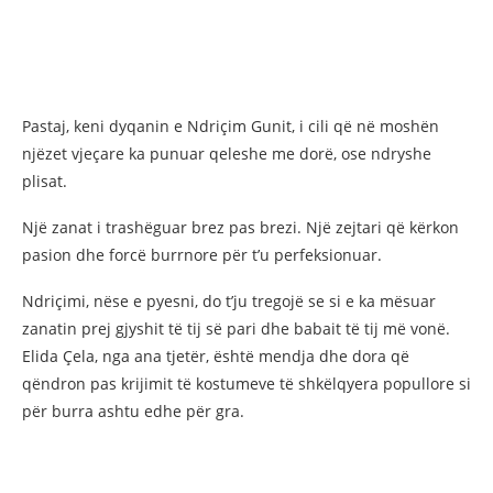
Pastaj, keni dyqanin e Ndriçim Gunit, i cili që në moshën
njëzet vjeçare ka punuar qeleshe me dorë, ose ndryshe
plisat.
Një zanat i trashëguar brez pas brezi. Një zejtari që kërkon
pasion dhe forcë burrnore për t’u perfeksionuar.
Ndriçimi, nëse e pyesni, do t’ju tregojë se si e ka mësuar
zanatin prej gjyshit të tij së pari dhe babait të tij më vonë.
Elida Çela, nga ana tjetër, është mendja dhe dora që
qëndron pas krijimit të kostumeve të shkëlqyera popullore si
për burra ashtu edhe për gra.