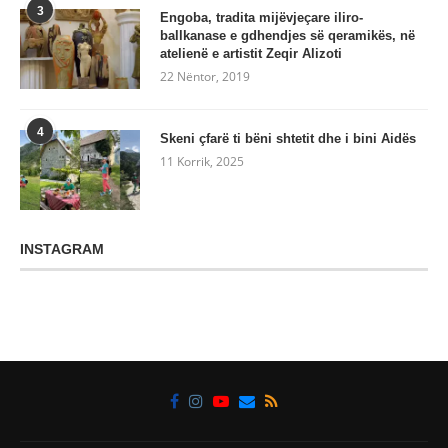
3
Engoba, tradita mijëvjeçare iliro-
ballkanase e gdhendjes së qeramikës, në
atelienë e artistit Zeqir Alizoti
22 Nëntor, 2019
4
Skeni çfarë ti bëni shtetit dhe i bini Aidës
11 Korrik, 2025
INSTAGRAM