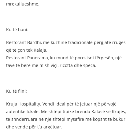
mrekullueshme.
Ku të hani:
Restorant Bardhi, me kuzhinë tradicionale përgjatë rrugës
që të çon tek Kalaja.
Restorant Panorama, ku mund të porosisni fërgesën, një
tavë të bërë me mish viçi, ricotta dhe speca.
Ku të flini:
Kruja Hospitality. Vendi ideal për të jetuar një përvojë
autentike lokale. Me shtëpi tipike brenda Kalasë së Krujës,
të shndërruara në një shtëpi mysafire me kopsht të bukur
dhe vende për t’u argëtuar.