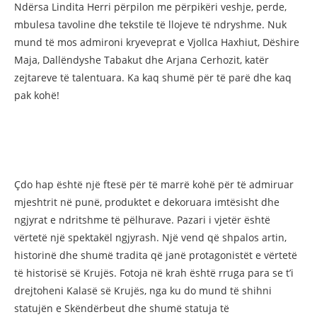
Ndërsa Lindita Herri përpilon me përpikëri veshje, perde,
mbulesa tavoline dhe tekstile të llojeve të ndryshme. Nuk
mund të mos admironi kryeveprat e Vjollca Haxhiut, Dëshire
Maja, Dallëndyshe Tabakut dhe Arjana Cerhozit, katër
zejtareve të talentuara. Ka kaq shumë për të parë dhe kaq
pak kohë!
Çdo hap është një ftesë për të marrë kohë për të admiruar
mjeshtrit në punë, produktet e dekoruara imtësisht dhe
ngjyrat e ndritshme të pëlhurave. Pazari i vjetër është
vërtetë një spektakël ngjyrash. Një vend që shpalos artin,
historinë dhe shumë tradita që janë protagonistët e vërtetë
të historisë së Krujës. Fotoja në krah është rruga para se t’i
drejtoheni Kalasë së Krujës, nga ku do mund të shihni
statujën e Skëndërbeut dhe shumë statuja të