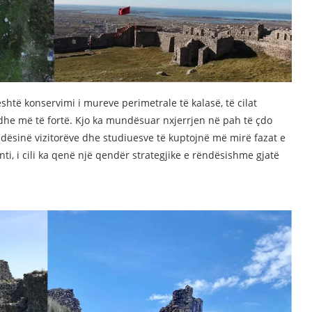
shtë konservimi i mureve perimetrale të kalasë, të cilat
he më të fortë. Kjo ka mundësuar nxjerrjen në pah të çdo
undësinë vizitorëve dhe studiuesve të kuptojnë më mirë fazat e
i, i cili ka qenë një qendër strategjike e rëndësishme gjatë