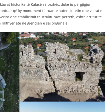
kturat historike të Kalasë së Lezhës, duke iu përgjigjur
antuar që ky monument të ruante autenticitetin dhe vlerat e
verior dhe stabilizimit të strukturave përreth, është arritur të
ikthyer atë në gjendjen e saj origjinale.