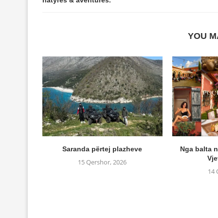
natyrës & aventurës.
YOU M
Saranda përtej plazheve
Nga balta n
Vje
15 Qershor, 2026
14 