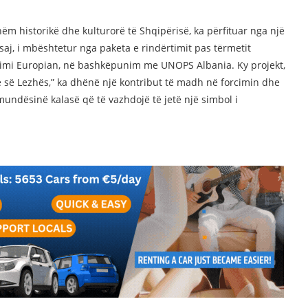
m historikë dhe kulturorë të Shqipërisë, ka përfituar nga një
saj, i mbështetur nga paketa e rindërtimit pas tërmetit
imi Europian, në bashkëpunim me UNOPS Albania. Ky projekt,
së së Lezhës,” ka dhënë një kontribut të madh në forcimin dhe
undësinë kalasë që të vazhdojë të jetë një simbol i