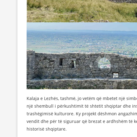
Kalaja e Lezhës, tashmë, jo vetëm që mbetet një simbo
një shembull i përkushtimit të shtetit shqiptar dhe i
trashëgimisë kulturore. Ky projekt dëshmon angazhim
vendit dhe për të siguruar që brezat e ardhshëm të k
historisë shqiptare.