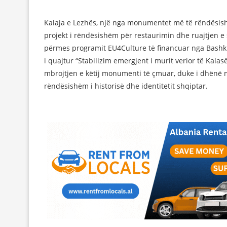
Kalaja e Lezhës, një nga monumentet më të rëndësishë
projekt i rëndësishëm për restaurimin dhe ruajtjen e 
përmes programit EU4Culture të financuar nga Bashk
i quajtur “Stabilizim emergjent i murit verior të Kala
mbrojtjen e këtij monumenti të çmuar, duke i dhënë m
rëndësishëm i historisë dhe identitetit shqiptar.