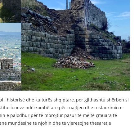
l i historisë dhe kulturës shqiptare, por gjithashtu shërben si
nstitucioneve ndërkombëtare për ruajtjen dhe restaurimin e
in e palodhur për të mbrojtur pasuritë më të çmuara të
enë mundësinë të njohin dhe të vlerësojnë thesaret e