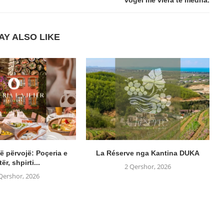
vogël me vlera të mëdha.
AY ALSO LIKE
ë përvojë: Poçeria e
La Réserve nga Kantina DUKA
tër, shpirti...
2 Qershor, 2026
Qershor, 2026