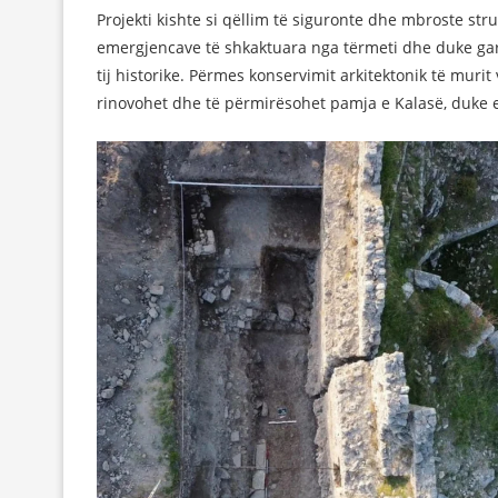
Projekti kishte si qëllim të siguronte dhe mbroste stru
emergjencave të shkaktuara nga tërmeti dhe duke gar
tij historike. Përmes konservimit arkitektonik të murit 
rinovohet dhe të përmirësohet pamja e Kalasë, duke e r