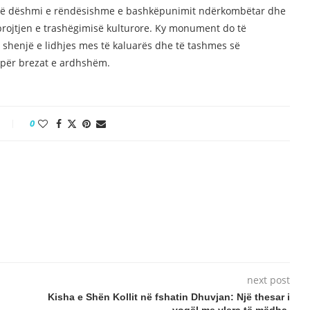
 një dëshmi e rëndësishme e bashkëpunimit ndërkombëtar dhe
brojtjen e trashëgimisë kulturore. Ky monument do të
jë shenjë e lidhjes mes të kaluarës dhe të tashmes së
 për brezat e ardhshëm.
0
next post
Kisha e Shën Kollit në fshatin Dhuvjan: Një thesar i