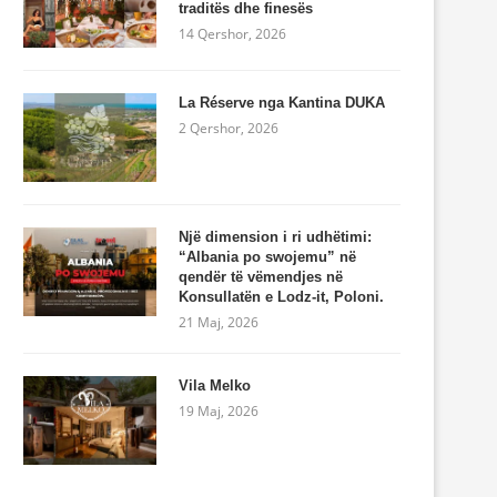
traditës dhe finesës
14 Qershor, 2026
La Réserve nga Kantina DUKA
2 Qershor, 2026
Një dimension i ri udhëtimi:
“Albania po swojemu” në
qendër të vëmendjes në
Konsullatën e Lodz-it, Poloni.
21 Maj, 2026
Vila Melko
19 Maj, 2026