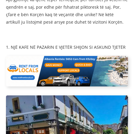
qendrën e saj, por edhe për fshatrat piktoresk të saj. Por,
çfarë e bën Korçën kaq të veçantë dhe unike? Në këtë
artikull ju listojmë pesë arsye pse duhet të vizitoni Korçën.
1. NJË KAFE NË PAZARIN E VJETËR SHIJON SI ASKUND TJETËR