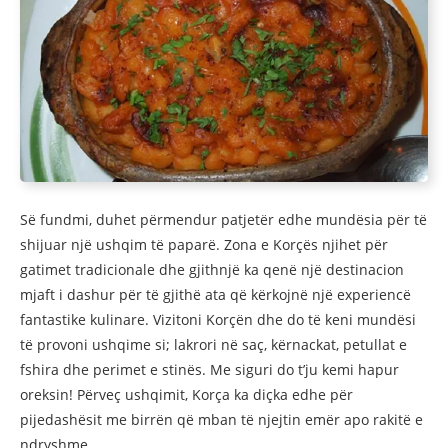
Së fundmi, duhet përmendur patjetër edhe mundësia për të
shijuar një ushqim të paparë. Zona e Korçës njihet për
gatimet tradicionale dhe gjithnjë ka qenë një destinacion
mjaft i dashur për të gjithë ata që kërkojnë një experiencë
fantastike kulinare. Vizitoni Korçën dhe do të keni mundësi
të provoni ushqime si; lakrori në saç, kërnackat, petullat e
fshira dhe perimet e stinës. Me siguri do t’ju kemi hapur
oreksin! Përveç ushqimit, Korça ka diçka edhe për
pijedashësit me birrën që mban të njejtin emër apo rakitë e
ndryshme.