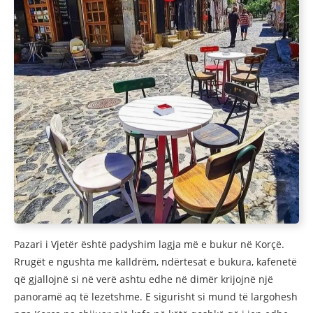
Pazari i Vjetër është padyshim lagja më e bukur në Korçë.
Rrugët e ngushta me kalldrëm, ndërtesat e bukura, kafenetë
që gjallojnë si në verë ashtu edhe në dimër krijojnë një
panoramë aq të lezetshme. E sigurisht si mund të largohesh