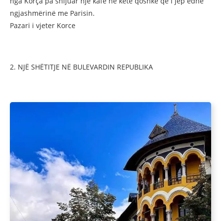
nga Korça pa shijuar një kafe në këtë qoshkë që i jep edhe
ngjashmërinë me Parisin.
Pazari i vjeter Korce
2. NJË SHËTITJE NË BULEVARDIN REPUBLIKA