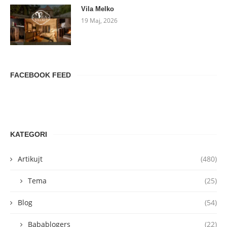
Vila Melko
19 Maj, 2026
FACEBOOK FEED
KATEGORI
Artikujt
(480)
Tema
(25)
Blog
(54)
Babablogers
(22)