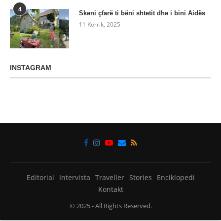
4
Skeni çfarë ti bëni shtetit dhe i bini Aidës
11 Korrik, 2025
INSTAGRAM
Editorial
Intervista
Traveller
Stories
Enciklopedi
Kontakt
© 2025
- All Rights Reserved.