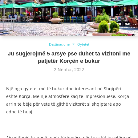
Destinacione
Qytetet
Ju sugjerojmë 5 arsye pse duhet ta vizitoni me
patjetër Korçën e bukur
2 Nëntor, 2022
Një nga qytetet më të bukur dhe interesant në Shqipëri
është Korça. Me një atmosferë kaq të impresionuese, Korça
arrin të bëjë për vete të gjithë vizitorët si shqiptarë apo
edhe të huaj.
Ajo gjithnjë ka qenë tepër tërheqëse për turistët jo vetëm në