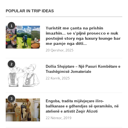
POPULAR IN TRIP IDEAS
1
𝗧𝘂𝗿𝗶𝘀𝘁ë𝘁 𝗺𝗲 ç𝗮𝗻𝘁𝗮 𝗻𝗮 𝗽𝗿𝗶𝘀𝗵𝗶𝗻
𝗶𝗺𝗮𝘇𝗵𝗶𝗻… 𝘀𝗲 𝘀’𝗽𝗶𝗷𝗻ë 𝗽𝗿𝗼𝘀𝗲𝗰𝗰𝗼 𝗲 𝗻𝘂𝗸
𝗽𝗼𝘀𝘁𝗼𝗷𝗻ë 𝘀𝘁𝗼𝗿𝘆 𝗻𝗴𝗮 𝗹𝘂𝘅𝘂𝗿𝘆 𝗹𝗼𝘂𝗻𝗴𝗲 𝗯𝗮𝗿
𝗺𝗲 𝗽𝗮mj𝗲 𝗻𝗴𝗮 𝗱ë𝘁𝗶…
20 Qershor, 2025
2
Dollia Shqiptare – Një Pasuri Kombëtare e
Trashëgimisë Jomateriale
22 Korrik, 2025
3
Engoba, tradita mijëvjeçare iliro-
ballkanase e gdhendjes së qeramikës, në
atelienë e artistit Zeqir Alizoti
22 Nëntor, 2019