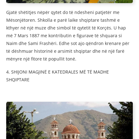
Gjatë shëtitjes nëpër qytet do të ndesheni patjetër me
Mësonjëtoren. Shkolla e parë laike shqiptare tashmë e
kthyer në një muze dhe simbol të qytetit të Korçës. U hap
më 7 Mars 1887 me kontributin e figurave të shquara si
Naim dhe Sami Frashëri. Edhe sot ajo qëndron krenare për
të dëshmuar historinë e arsimit shqiptar dhe në një farë
mënyre një fitore të popullit tonë.
4. SHIJONI MAGJINË E KATEDRALES MË TË MADHE
SHQIPTARE