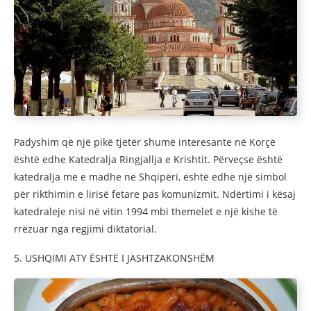
Padyshim që një pikë tjetër shumë interesante në Korçë
është edhe Katedralja Ringjallja e Krishtit. Përveçse është
katedralja më e madhe në Shqipëri, është edhe një simbol
për rikthimin e lirisë fetare pas komunizmit. Ndërtimi i kësaj
katedraleje nisi në vitin 1994 mbi themelet e një kishe të
rrëzuar nga regjimi diktatorial.
5. USHQIMI ATY ËSHTË I JASHTZAKONSHËM