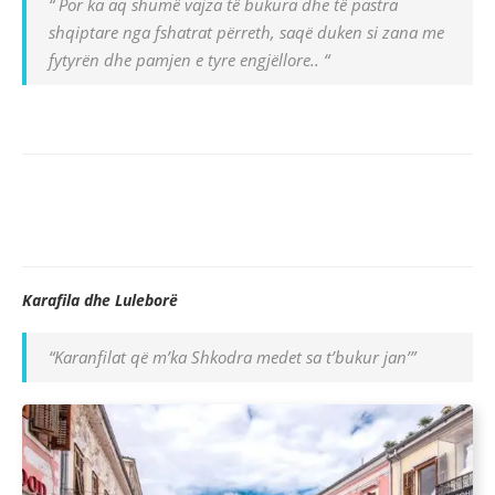
“ Por ka aq shumë vajza të bukura dhe të pastra
shqiptare nga fshatrat përreth, saqë duken si zana me
fytyrën dhe pamjen e tyre engjëllore.. “
Karafila dhe Luleborë
“Karanfilat që m’ka Shkodra medet sa t’bukur jan’”