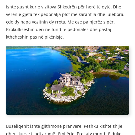
Ishte gusht kur e vizitova Shkodrën për herë të dytë. Dhe
verën e gjeta tek pedonalja plot me karanfila dhe lulebora.
çdo dy hapa vozitnin dy rrota. Me ose pa njerëz sipër.
Rrokulliseshin deri në fund të pedonales dhe pastaj
ktheheshin pas në pikënisje.
Buzëliqenit ishte gjithmonë pranverë. Peshku kishte shije
dheu, kurse flladi aromë fëmijërie. Prej aty mund të dukej