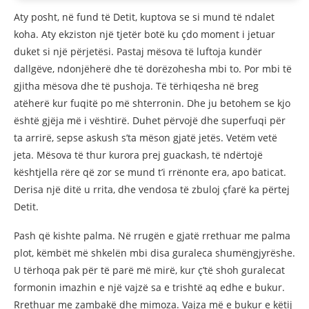
Aty posht, në fund të Detit, kuptova se si mund të ndalet
koha. Aty ekziston një tjetër botë ku çdo moment i jetuar
duket si një përjetësi. Pastaj mësova të luftoja kundër
dallgëve, ndonjëherë dhe të dorëzohesha mbi to. Por mbi të
gjitha mësova dhe të pushoja. Të tërhiqesha në breg
atëherë kur fuqitë po më shterronin. Dhe ju betohem se kjo
është gjëja më i vështirë. Duhet përvojë dhe superfuqi për
ta arrirë, sepse askush s’ta mëson gjatë jetës. Vetëm vetë
jeta. Mësova të thur kurora prej guackash, të ndërtojë
kështjella rëre që zor se mund t’i rrënonte era, apo baticat.
Derisa një ditë u rrita, dhe vendosa të zbuloj çfarë ka përtej
Detit.
Pash që kishte palma. Në rrugën e gjatë rrethuar me palma
plot, këmbët më shkelën mbi disa guraleca shumëngjyrëshe.
U tërhoqa pak për të parë më mirë, kur ç’të shoh guralecat
formonin imazhin e një vajzë sa e trishtë aq edhe e bukur.
Rrethuar me zambakë dhe mimoza. Vajza më e bukur e këtij