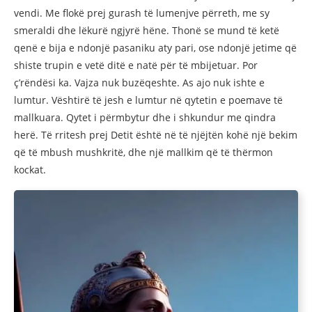
vendi. Me flokë prej gurash të lumenjve përreth, me sy
smeraldi dhe lëkurë ngjyrë hëne. Thonë se mund të ketë
qenë e bija e ndonjë pasaniku aty pari, ose ndonjë jetime që
shiste trupin e vetë ditë e natë për të mbijetuar. Por
ç’rëndësi ka. Vajza nuk buzëqeshte. As ajo nuk ishte e
lumtur. Vështirë të jesh e lumtur në qytetin e poemave të
mallkuara. Qytet i përmbytur dhe i shkundur me qindra
herë. Të rritesh prej Detit është në të njëjtën kohë një bekim
që të mbush mushkritë, dhe një mallkim që të thërmon
kockat.