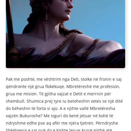
Pak më poshtë, me vështrim nga Deti, stoike në fronin e saj
qëndronte një grua flokëkuqe. Mbretëreshë me profesion,
grua me mision. Të gjitha vajzat e Detit e merrnin për
shembull. Shumica prej tyre iu betoheshin vetes se një ditë
do bëheshin të forta si ajo. A e njihte vallë Mbretëresha
vajzën Bukuroshe? Me siguri do kenë jetuar në kohë të
ndryshme edhe pse aq afër me njëra tjetrën. Përndryshe
Shkëlqesia e saj nuk do e kishte lejuar kurrë gjithë atë