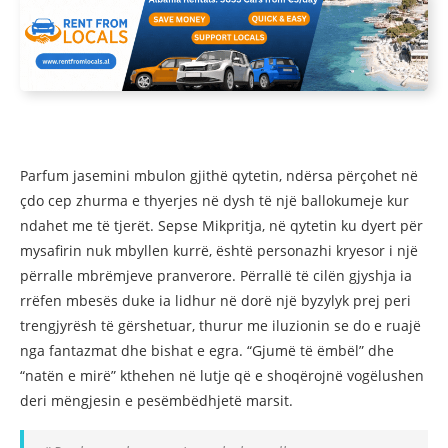
Parfum jasemini mbulon gjithë qytetin, ndërsa përçohet në
çdo cep zhurma e thyerjes në dysh të një ballokumeje kur
ndahet me të tjerët. Sepse Mikpritja, në qytetin ku dyert për
mysafirin nuk mbyllen kurrë, është personazhi kryesor i një
përralle mbrëmjeve pranverore. Përrallë të cilën gjyshja ia
rrëfen mbesës duke ia lidhur në dorë një byzylyk prej peri
trengjyrësh të gërshetuar, thurur me iluzionin se do e ruajë
nga fantazmat dhe bishat e egra. “Gjumë të ëmbël” dhe
“natën e mirë” kthehen në lutje që e shoqërojnë vogëlushen
deri mëngjesin e pesëmbëdhjetë marsit.