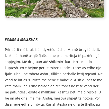
POEMA E MALLKUAR
Prindërit më braktisën dyzetëditëshe. Mu në breg të detit.
Nuk më thanë asnjë fjalë, edhe pse meritoja të paktën një
shpjegim. Më drejtuan atë shikimin” kur të rritesh do
kuptosh. Po e bëjmë për të mirën tënde”. Fare! As edhe një
fjalë. Dhe unë mbeta ashtu, fillikat, përballë këtij oqeani. Në
vënd të lutjes “u rrittë me nënë e babë” dikush duhet të më
këtë mallkuar. Edhe balada që recitohet në këtë vend deri
në pafundësi, është e mallkuar. Kështu Deti më birësojë. U
bë im atë dhe imë më. Andaj, mësova shpejt të notoja. Por
disa herë edhe u mbyta. Kur zhytesha në ujra të thella, aq