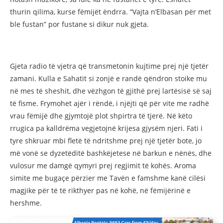
thurin qilima, kurse fëmijët ëndrra. “Vajta n’Elbasan për met
ble fustan” por fustane si dikur nuk gjeta.
Gjeta radio të vjetra që transmetonin kujtime prej një tjetër
zamani. Kulla e Sahatit si zonjë e randë qëndron stoike mu
në mes të sheshit, dhe vëzhgon të gjithë prej lartësisë së saj
të fisme. Frymohet ajër i rëndë, i njëjti që për vite me radhë
vrau fëmijë dhe gjymtojë plot shpirtra të tjerë. Në këto
rrugica pa kalldrëma vegjetojnë krijesa gjysëm njeri. Fati i
tyre shkruar mbi fletë të ndritshme prej një tjetër bote, jo
më vonë se dyzetëditë bashkëjetese në barkun e nënës, dhe
vulosur me damgë qymyri prej regjimit të kohës. Aroma
simite me bugaçe përzier me Tavën e famshme kanë cilësi
magjike për të të rikthyer pas në kohë, në fëmijërinë e
hershme.