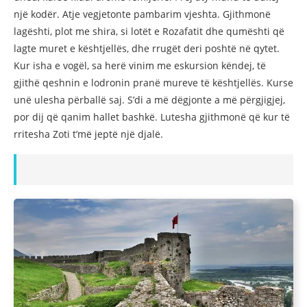
një kodër. Atje vegjetonte pambarim vjeshta. Gjithmonë
lagështi, plot me shira, si lotët e Rozafatit dhe qumështi që
lagte muret e kështjellës, dhe rrugët deri poshtë në qytet.
Kur isha e vogël, sa herë vinim me eskursion këndej, të
gjithë qeshnin e lodronin pranë mureve të kështjellës. Kurse
unë ulesha përballë saj. S’di a më dëgjonte a më përgjigjej,
por dij që qanim hallet bashkë. Lutesha gjithmonë që kur të
rritesha Zoti t’më jeptë një djalë.