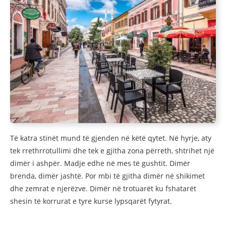
Të katra stinët mund të gjenden në këtë qytet. Në hyrje, aty
tek rrethrrotullimi dhe tek e gjitha zona përreth, shtrihet një
dimër i ashpër. Madje edhe në mes të gushtit. Dimër
brenda, dimër jashtë. Por mbi të gjitha dimër në shikimet
dhe zemrat e njerëzve. Dimër në trotuarët ku fshatarët
shesin të korrurat e tyre kurse lypsqarët fytyrat.