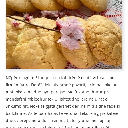
Nëpër rrugët e Skampit, çdo kalldrëmë është volusur me
firmën “Vura-Dorë” . Mu aty pranë pazarit, ecin pa shkelur
mbi tokë zana dhe hyri parajse. Me fustane thurur prej
mëndafshi mbledhur tek Ullishtet dhe larë në ujrat e
Shkumbinit. Flokë të gjata gërshet deri në midis dhe faqe si
ballokume. As të bardha as të verdha. Lëkurë ngjyrë kafeje
dhe sy prej smeraldi. Flasin një tjetër gjuhë me lloj lloj
notash muzikore, sa lule ka në fustanet e tyre. Esnafët