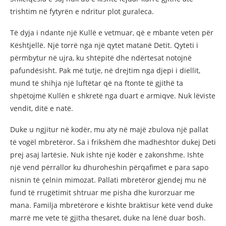
trishtim në fytyrën e ndritur plot guraleca.
Të dyja i ndante një Kullë e vetmuar, që e mbante veten për
Kështjellë. Një torrë nga një qytet matanë Detit. Qyteti i
përmbytur në ujra, ku shtëpitë dhe ndërtesat notojnë
pafundësisht. Pak më tutje, në drejtim nga djepi i diellit,
mund të shihja një luftëtar që na ftonte të gjithë ta
shpëtojmë Kullën e shkretë nga duart e armiqve. Nuk lëviste
vendit, ditë e natë.
Duke u ngjitur në kodër, mu aty në majë zbulova një pallat
të vogël mbretëror. Sa i frikshëm dhe madhështor dukej Deti
prej asaj lartësie. Nuk ishte një kodër e zakonshme. Ishte
një vend përrallor ku dhuroheshin përqafimet e para sapo
nisnin të çelnin mimozat. Pallati mbretëror gjendej mu në
fund të rrugëtimit shtruar me pisha dhe kurorzuar me
mana. Familja mbretërore e kishte braktisur këtë vend duke
marrë me vete të gjitha thesaret, duke na lënë duar bosh.