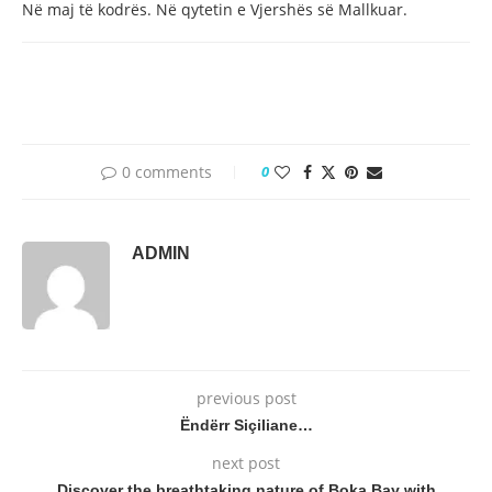
Në maj të kodrës. Në qytetin e Vjershës së Mallkuar.
0 comments
0
ADMIN
previous post
Ëndërr Siçiliane…
next post
Discover the breathtaking nature of Boka Bay with