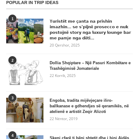
POPULAR IN TRIP IDEAS
1
𝗧𝘂𝗿𝗶𝘀𝘁ë𝘁 𝗺𝗲 ç𝗮𝗻𝘁𝗮 𝗻𝗮 𝗽𝗿𝗶𝘀𝗵𝗶𝗻
𝗶𝗺𝗮𝘇𝗵𝗶𝗻… 𝘀𝗲 𝘀’𝗽𝗶𝗷𝗻ë 𝗽𝗿𝗼𝘀𝗲𝗰𝗰𝗼 𝗲 𝗻𝘂𝗸
𝗽𝗼𝘀𝘁𝗼𝗷𝗻ë 𝘀𝘁𝗼𝗿𝘆 𝗻𝗴𝗮 𝗹𝘂𝘅𝘂𝗿𝘆 𝗹𝗼𝘂𝗻𝗴𝗲 𝗯𝗮𝗿
𝗺𝗲 𝗽𝗮mj𝗲 𝗻𝗴𝗮 𝗱ë𝘁𝗶…
20 Qershor, 2025
2
Dollia Shqiptare – Një Pasuri Kombëtare e
Trashëgimisë Jomateriale
22 Korrik, 2025
3
Engoba, tradita mijëvjeçare iliro-
ballkanase e gdhendjes së qeramikës, në
atelienë e artistit Zeqir Alizoti
22 Nëntor, 2019
4
Skeni çfarë ti bëni shtetit dhe i bini Aidës