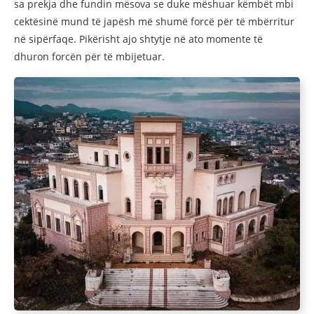
sa prekja dhe fundin mësova se duke mëshuar këmbët mbi
cektësinë mund të japësh më shumë forcë për të mbërritur
në sipërfaqe. Pikërisht ajo shtytje në ato momente të
dhuron forcën për të mbijetuar.