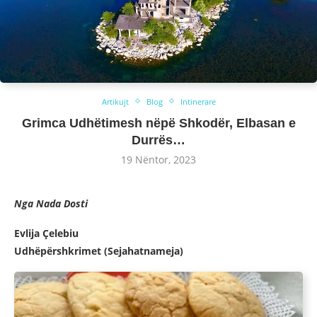
Artikujt
Blog
Intinerare
Grimca Udhëtimesh nëpë Shkodër, Elbasan e
Durrës…
19 Nëntor, 2023
Nga Nada Dosti
Evlija Çelebiu
Udhëpërshkrimet (Sejahatnameja)