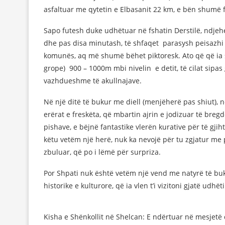
asfaltuar me qytetin e Elbasanit 22 km, e bën shumë 
Sapo futesh duke udhëtuar në fshatin Derstilë, ndjehe
dhe pas disa minutash, të shfaqet parasysh peisazhi
komunës, aq më shumë bëhet piktoresk. Ato që që ia s
grope) 900 – 1000m mbi nivelin e detit, të cilat sipas 
vazhdueshme të akullnajave.
Në një ditë të bukur me diell (menjëherë pas shiut), 
erërat e freskëta, që mbartin ajrin e jodizuar të bregd
pishave, e bëjnë fantastike vlerën kurative për të gj
këtu vetëm një herë, nuk ka nevojë për tu zgjatur me
zbuluar, që po i lëmë për surpriza.
Por Shpati nuk është vetëm një vend me natyrë të bu
historike e kulturore, që ia vlen t’i vizitoni gjatë udhëti
Kisha e Shënkollit në Shelcan: E ndërtuar në mesjet