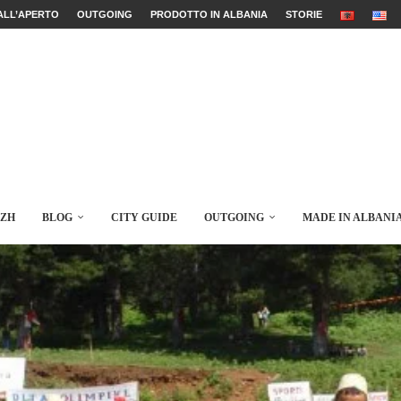
ALL’APERTO
OUTGOING
PRODOTTO IN ALBANIA
STORIE
AZH
BLOG
CITY GUIDE
OUTGOING
MADE IN ALBANI