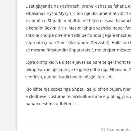
Lisat gjigandë në Pashtresh, pranë kishës së fshatit, që
elbasanas Hysni Myzyri, citon një document të vitit 
krahinën e Shpatit, mblidhte në hijen e lisave fshata
e këndim (lexim P.T.)” Mësimi shqip vazhdoi nëpër fa
shkollë shqipe dhe më 1908 përfundoi çelja e shkolla
vepronte çeta e Ymer (Kostandin Dervishit). Hollësira 
së mesme “Kostandin Shpataraku”, me drejtor mësuesin
Lojra olimpike: Në ditët e javës së parë të qershorit t
olimpike, me pjesmarrje të gjerë edhe nga Elbasani. Z
vendësh, gatime tradicionale në gjelltore, etj.
Kjo ishte një copëz nga Shpati, që ju ofron bujari, nje
e çlodhëse, costume të mrekullueshme e plot ngjyra, v
paharrueshme udhëtimi…
0 comments