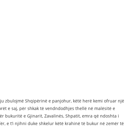
u ju zbulojmë Shqipërinë e panjohur, këtë herë kemi ofruar një
ët e saj, për shkak të vendndodhjes thellë në malësitë e
ër bukuritë e Gjinarit, Zavalinës, Shpatit, emra që ndoshta i
fër, e t’i njihni duke shkelur këtë krahinë të bukur në zemër të