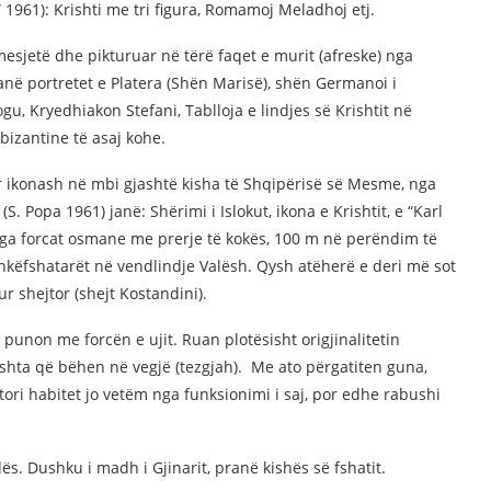
 1961): Krishti me tri figura, Romamoj Meladhoj etj.
sjetë dhe pikturuar në tërë faqet e murit (afreske) nga
 janë portretet e Platera (Shën Marisë), shën Germanoi i
u, Kryedhiakon Stefani, Tablloja e lindjes së Krishtit në
bizantine të asaj kohe.
or ikonash në mbi gjashtë kisha të Shqipërisë së Mesme, nga
S. Popa 1961) janë: Shërimi i Islokut, ikona e Krishtit, e “Karl
 nga forcat osmane me prerje të kokës, 100 m në perëndim të
këfshatarët në vendlindje Valësh. Qysh atëherë e deri më sot
r shejtor (shejt Kostandini).
 punon me forcën e ujit. Ruan plotësisht origjinalitetin
eshta që bëhen në vegjë (tezgjah). Me ato përgatiten guna,
tori habitet jo vetëm nga funksionimi i saj, por edhe rabushi
dës. Dushku i madh i Gjinarit, pranë kishës së fshatit.