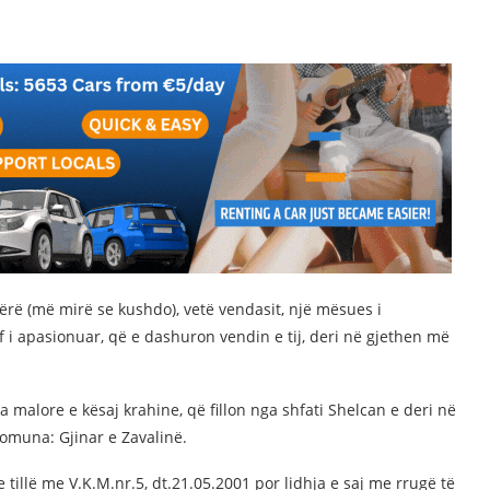
ërë (më mirë se kushdo), vetë vendasit, një mësues i
f i apasionuar, që e dashuron vendin e tij, deri në gjethen më
a malore e kësaj krahine, që fillon nga shfati Shelcan e deri në
komuna: Gjinar e Zavalinë.
e tillë me V.K.M.nr.5, dt.21.05.2001 por lidhja e saj me rrugë të