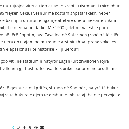
 na kujtojnë vitet e Lidhjes së Prizrenit. Historiani i mirnjohur
1885 “Hysen Ceka, i veshur me kostum shpatarakësh, nëpër
rë e barinj, u dhuronte nga një abetare dhe u mësonte shkrim
miljet e mëdha në darkë. Më 1900 çelet në Valësh e para
ve në tërë Shpatin, nga Zavalina në Shtermen (zonë në të cilën
të tjera do ti gjeni në muzeun e arsimit shpat pranë shkollës
 e apasionuar të historisë Filip Bërdufi.
ë çdo viti, në stadiumin natyror Lugshkurt zhvillohen lojra
hvillohen gjithashtu festival folklorike, panaire me prodhime
rëz të qeshur e mikpritës, si kudo në Shqipëri, natyrë të bukur
ajza të bukura e djem të qeshur, e mbi të gjitha një përvojë të
0