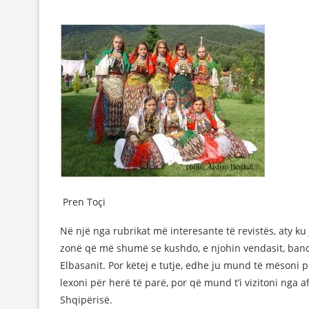
Pren Toçi
Në një nga rubrikat më interesante të revistës, aty k
zonë që më shumë se kushdo, e njohin vendasit, banor
Elbasanit. Por këtej e tutje, edhe ju mund të mësoni p
lexoni për herë të parë, por që mund t’i vizitoni nga a
Shqipërisë.