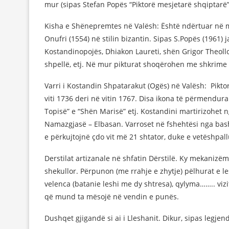
mur (sipas Stefan Popës “Piktorë mesjetarë shqiptarë”
Kisha e Shënepremtes në Valësh: Është ndërtuar në me
Onufri (1554) në stilin bizantin. Sipas S.Popës (1961)
Kostandinopojës, Dhiakon Laureti, shën Grigor Theollog
shpellë, etj. Në mur pikturat shoqërohen me shkrime 
Varri i Kostandin Shpatarakut (Ogës) në Valësh: Pikt
viti 1736 deri në vitin 1767. Disa ikona të përmendura (
Topisë” e “Shën Marisë” etj. Kostandini martirizohet
Namazgjasë – Elbasan. Varroset në fshehtësi nga bash
e përkujtojnë çdo vit më 21 shtator, duke e vetëshpallu
Derstilat artizanale në shfatin Dërstilë. Ky mekanizëm
shekullor. Përpunon (me rrahje e zhytje) pëlhurat e l
velenca (batanie leshi me dy shtresa), qylyma…….. vizi
që mund ta mësojë në vendin e punës.
Dushqet gjigandë si ai i Lleshanit. Dikur, sipas legjen