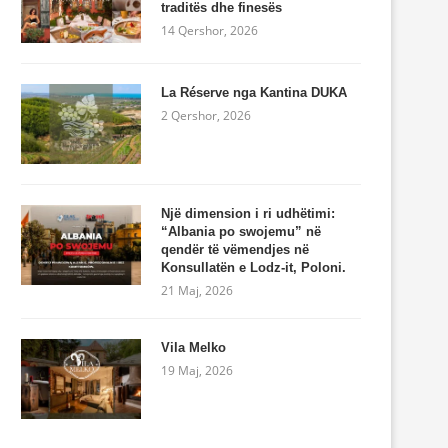
traditës dhe finesës
14 Qershor, 2026
La Réserve nga Kantina DUKA
2 Qershor, 2026
Një dimension i ri udhëtimi:
“Albania po swojemu” në
qendër të vëmendjes në
Konsullatën e Lodz-it, Poloni.
21 Maj, 2026
Vila Melko
19 Maj, 2026