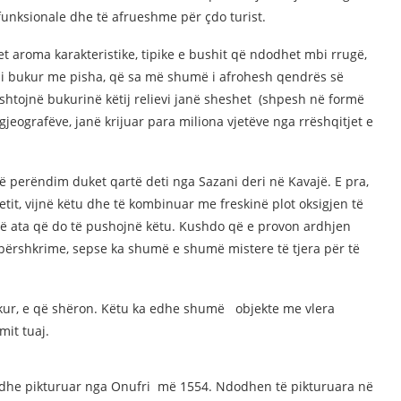
funksionale dhe të afrueshme për çdo turist.
t aroma karakteristike, tipike e bushit që ndodhet mbi rrugë,
 i bukur me pisha, që sa më shumë i afrohesh qendrës së
htojnë bukurinë këtij relievi janë sheshet (shpesh në formë
gjeografëve, janë krijuar para miliona vjetëve nga rrëshqitjet e
në perëndim duket qartë deti nga Sazani deri në Kavajë. E pra,
etit, vijnë këtu dhe të kombinuar me freskinë plot oksigjen të
ihtë ata që do të pushojnë këtu. Kushdo që e provon ardhjen
 përshkrime, sepse ka shumë e shumë mistere të tjera për të
kur, e që shëron. Këtu ka edhe shumë objekte me vlera
mit tuaj.
ë dhe pikturuar nga Onufri më 1554. Ndodhen të pikturuara në