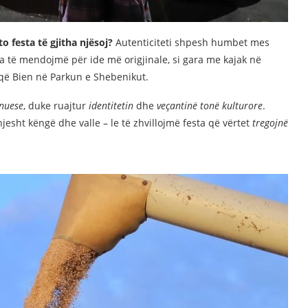
to festa të gjitha njësoj?
Autenticiteti shpesh humbet mes
 të mendojmë për ide më origjinale, si gara me kajak në
e që Bien në Parkun e Shebenikut.
nuese
, duke ruajtur
identitetin
dhe
veçantinë tonë kulturore
.
esht këngë dhe valle – le të zhvillojmë festa që vërtet
tregojnë