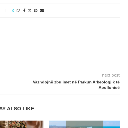
0
next post
Vazhdojnë zbulimet në Parkun Arkeologjik të
Apollonisë
AY ALSO LIKE