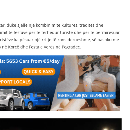
tar, duke sjellë një kombinim të kulturës, traditës dhe
imit të festave për të tërhequr turistë dhe për të përmirësuar
uristëve ka pësuar një rritje të konsiderueshme, së bashku me
ës në Korçë dhe Festa e Verës në Pogradec.