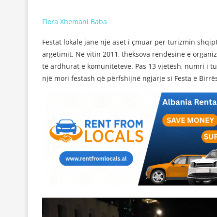
Flora Xhemani Baba
Festat lokale janë një aset i çmuar për turizmin shqip
argëtimit. Në vitin 2011, theksova rëndësinë e organiz
të ardhurat e komuniteteve. Pas 13 vjetësh, numri i t
një mori festash që përfshijnë ngjarje si Festa e Birr