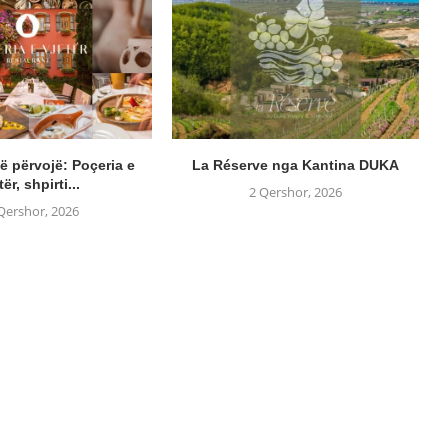
ë përvojë: Poçeria e
La Réserve nga Kantina DUKA
tër, shpirti...
2 Qershor, 2026
Qershor, 2026