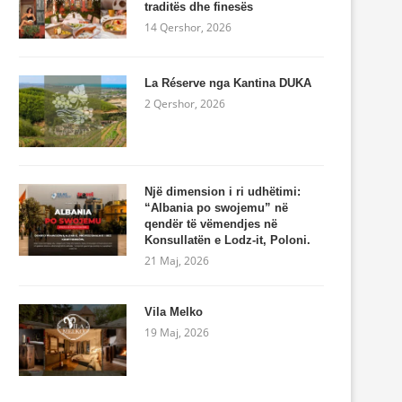
traditës dhe finesës
14 Qershor, 2026
La Réserve nga Kantina DUKA
2 Qershor, 2026
Një dimension i ri udhëtimi:
“Albania po swojemu” në
qendër të vëmendjes në
Konsullatën e Lodz-it, Poloni.
21 Maj, 2026
Vila Melko
19 Maj, 2026