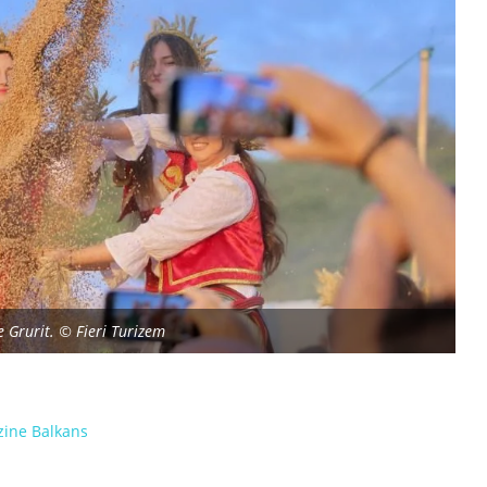
e Grurit. © Fieri Turizem
zine Balkans