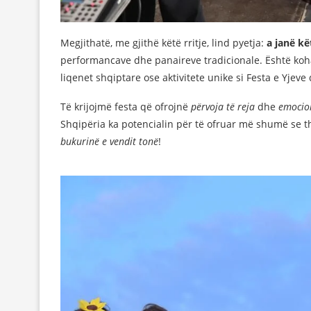
Megjithatë, me gjithë këtë rritje, lind pyetja:
a janë kë
performancave dhe panaireve tradicionale. Është koha
liqenet shqiptare ose aktivitete unike si Festa e Yjev
Të krijojmë festa që ofrojnë
përvoja të reja
dhe
emocio
Shqipëria ka potencialin për të ofruar më shumë se thj
bukurinë e vendit tonë
!