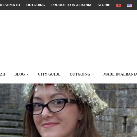
ALL’APERTO
OUTGOING
PRODOTTO IN ALBANIA
STORIE
AZH
BLOG
CITY GUIDE
OUTGOING
MADE IN ALBANI