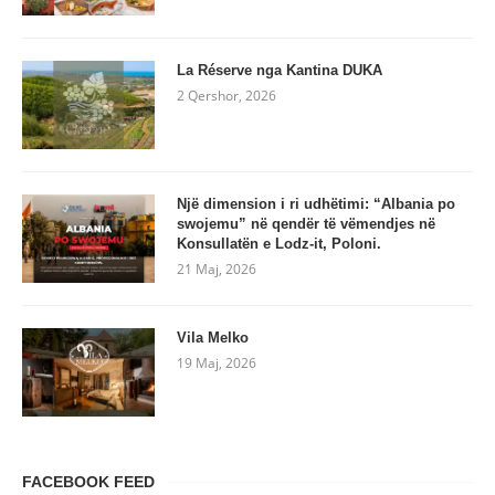
La Réserve nga Kantina DUKA
2 Qershor, 2026
Një dimension i ri udhëtimi: “Albania po
swojemu” në qendër të vëmendjes në
Konsullatën e Lodz-it, Poloni.
21 Maj, 2026
Vila Melko
19 Maj, 2026
FACEBOOK FEED