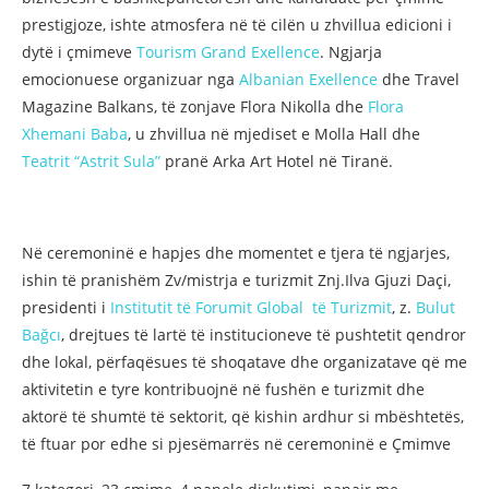
prestigjoze, ishte atmosfera në të cilën u zhvillua edicioni i
dytë i çmimeve
Tourism Grand Exellence
. Ngjarja
emocionuese organizuar nga
Albanian Exellence
dhe Travel
Magazine Balkans, të zonjave Flora Nikolla dhe
Flora
Xhemani Baba
, u zhvillua në mjediset e Molla Hall dhe
Teatrit “Astrit Sula”
pranë Arka Art Hotel në Tiranë.
Në ceremoninë e hapjes dhe momentet e tjera të ngjarjes,
ishin të pranishëm Zv/mistrja e turizmit Znj.Ilva Gjuzi Daçi,
presidenti i
Institutit të Forumit Global të Turizmit
, z.
Bulut
Bağcı
, drejtues të lartë të institucioneve të pushtetit qendror
dhe lokal, përfaqësues të shoqatave dhe organizatave që me
aktivitetin e tyre kontribuojnë në fushën e turizmit dhe
aktorë të shumtë të sektorit, që kishin ardhur si mbështetës,
të ftuar por edhe si pjesëmarrës në ceremoninë e Çmimve