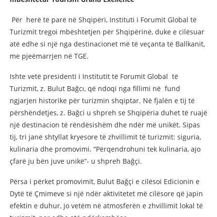
Për herë të parë në Shqipëri, Instituti i Forumit Global të
Turizmit tregoi mbështetjen për Shqipërinë, duke e cilësuar
atë edhe si një nga destinacionet më të veçanta të Ballkanit,
me pjeëmarrjen në TGE.
Ishte vetë presidenti i Institutit të Forumit Global të
Turizmit, z. Bulut Bağcı, që ndoqi nga fillimi në fund
ngjarjen historike për turizmin shqiptar. Në fjalën e tij të
përshëndetjes, z. Bağci u shpreh se Shqipëria duhet të ruajë
një destinacion të rëndësishëm dhe ndër më unikët. Sipas
tij, tri janë shtyllat kryesore të zhvillimit të turizmit: siguria,
kulinaria dhe promovimi. “Përqendrohuni tek kulinaria, ajo
çfarë ju bën juve unikë”- u shpreh Bağçi.
Përsa i përket promovimit, Bulut Bağçi e cilësoi Edicionin e
Dytë të Çmimeve si një ndër aktivitetet më cilësore që japin
efektin e duhur, jo vetëm në atmosferën e zhvillimit lokal të