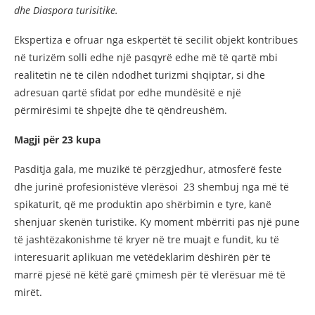
dhe Diaspora turisitike.
Ekspertiza e ofruar nga eskpertët të secilit objekt kontribues
në turizëm solli edhe një pasqyrë edhe më të qartë mbi
realitetin në të cilën ndodhet turizmi shqiptar, si dhe
adresuan qartë sfidat por edhe mundësitë e një
përmirësimi të shpejtë dhe të qëndreushëm.
Magji për 23 kupa
Pasditja gala, me muzikë të përzgjedhur, atmosferë feste
dhe jurinë profesionistëve vlerësoi 23 shembuj nga më të
spikaturit, që me produktin apo shërbimin e tyre, kanë
shenjuar skenën turistike. Ky moment mbërriti pas një pune
të jashtëzakonishme të kryer në tre muajt e fundit, ku të
interesuarit aplikuan me vetëdeklarim dëshirën për të
marrë pjesë në këtë garë çmimesh për të vlerësuar më të
mirët.