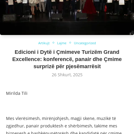
Artikujt
Lajme
Uncategorized
Edicioni i Dytë i Çmimeve Turizëm Grand
Excellence: konferencë, panair dhe Çmime
surprizë për pjesëmarrësit
26 Shkurt, 2025
Mirilda Tili
Mes vlerësimesh, mirënjohjesh, magji skene, muzikë të
zgjedhur, panair produktesh e shërbimesh, takime mes
biznesesh e bashkëpunëtorësh dhe kandidatë për çmime