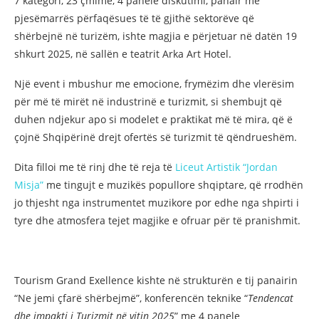
7 kategori, 23 çmime, 4 panele diskutimi, panair me
pjesëmarrës përfaqësues të të gjithë sektorëve që
shërbejnë në turizëm, ishte magjia e përjetuar në datën 19
shkurt 2025, në sallën e teatrit Arka Art Hotel.
Një event i mbushur me emocione, frymëzim dhe vlerësim
për më të mirët në industrinë e turizmit, si shembujt që
duhen ndjekur apo si modelet e praktikat më të mira, që ë
çojnë Shqipërinë drejt ofertës së turizmit të qëndrueshëm.
Dita filloi me të rinj dhe të reja të
Liceut Artistik “Jordan
Misja”
me tingujt e muzikës popullore shqiptare, që rrodhën
jo thjesht nga instrumentet muzikore por edhe nga shpirti i
tyre dhe atmosfera tejet magjike e ofruar për të pranishmit.
Tourism Grand Exellence kishte në strukturën e tij panairin
“Ne jemi çfarë shërbejmë”, konferencën teknike “
Tendencat
dhe impakti i Turizmit
në vitin 2025
” me 4 panele