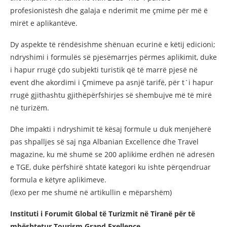
profesionistësh dhe galaja e nderimit me çmime për më ë
mirët e aplikantëve.
Dy aspekte të rëndësishme shënuan ecurinë e këtij edicioni;
ndryshimi i formulës së pjesëmarrjes përmes aplikimit, duke
i hapur rrugë çdo subjekti turistik që të marrë pjesë në
event dhe akordimi i Çmimeve pa asnjë tarifë, për t`i hapur
rrugë gjithashtu gjithëpërfshirjes së shembujve më të mirë
në turizëm.
Dhe impakti i ndryshimit të kësaj formule u duk menjëherë
pas shpalljes së saj nga Albanian Excellence dhe Travel
magazine, ku më shumë se 200 aplikime erdhën në adresën
e TGE, duke përfshirë shtatë kategori ku ishte përqendruar
formula e këtyre aplikimeve.
(lexo per me shumë në artikullin e mëparshëm)
Instituti i Forumit Global të Turizmit në Tiranë për të
mbështetur Tourism Grand Exellence