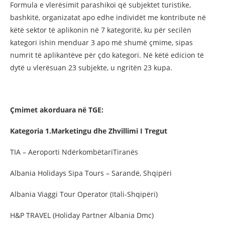
Formula e vlerësimit parashikoi që subjektet turistike,
bashkitë, organizatat apo edhe individët me kontribute në
këtë sektor të aplikonin në 7 kategoritë, ku për secilën
kategori ishin menduar 3 apo më shumë çmime, sipas
numrit të aplikantëve për çdo kategori. Në këtë edicion të
dytë u vlerësuan 23 subjekte, u ngritën 23 kupa.
Çmimet akorduara në TGE:
Kategoria 1.Marketingu dhe Zhvillimi I Tregut
TIA – Aeroporti NdërkombëtariTiranës
Albania Holidays Sipa Tours – Sarandë, Shqipëri
Albania Viaggi Tour Operator (Itali-Shqipëri)
H&P TRAVEL (Holiday Partner Albania Dmc)