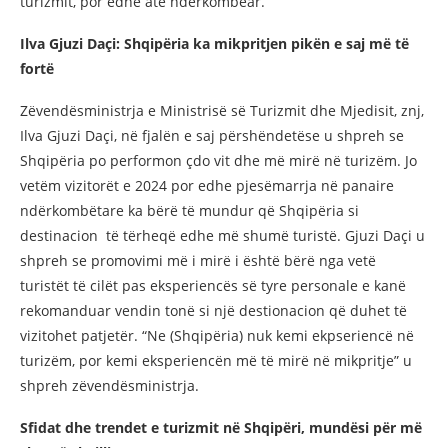
turizmit, por edhe atë ndërkombëar.
Ilva Gjuzi Daçi: Shqipëria ka mikpritjen pikën e saj më të
fortë
Zëvendësministrja e Ministrisë së Turizmit dhe Mjedisit, znj,
Ilva Gjuzi Daçi, në fjalën e saj përshëndetëse u shpreh se
Shqipëria po performon çdo vit dhe më mirë në turizëm. Jo
vetëm vizitorët e 2024 por edhe pjesëmarrja në panaire
ndërkombëtare ka bërë të mundur që Shqipëria si
destinacion të tërheqë edhe më shumë turistë. Gjuzi Daçi u
shpreh se promovimi më i mirë i është bërë nga vetë
turistët të cilët pas eksperiencës së tyre personale e kanë
rekomanduar vendin tonë si një destionacion që duhet të
vizitohet patjetër. “Ne (Shqipëria) nuk kemi ekpseriencë në
turizëm, por kemi eksperiencën më të mirë në mikpritje” u
shpreh zëvendësministrja.
Sfidat dhe trendet e turizmit në Shqipëri, mundësi për më