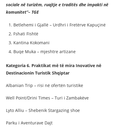
sociale në turizëm, ruajtje e traditës dhe impakti në
komunitet”– TGE
Betlehemi i Gjallë – Urdhri i Fretërve Kapuçinë
Fshati Fishtë
Kantina Kokomani
Buqe Muka – mjeshtre artizane
Kategoria 6. Praktikat më të mira Inovative në
Destinacionin Turistik Shqiptar
Albanian Trip – risi në ofertën turistike
Well Point/Drini Times – Turi i Zambakëve
Lyto Alliu – Shebenik Stargazing shoe
Parku i Aventurave Dajt