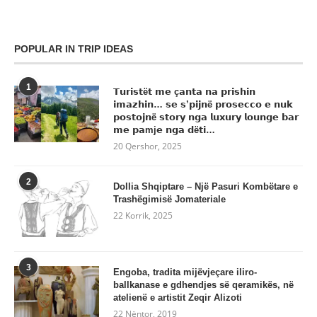
POPULAR IN TRIP IDEAS
1
𝗧𝘂𝗿𝗶𝘀𝘁ë𝘁 𝗺𝗲 ç𝗮𝗻𝘁𝗮 𝗻𝗮 𝗽𝗿𝗶𝘀𝗵𝗶𝗻
𝗶𝗺𝗮𝘇𝗵𝗶𝗻… 𝘀𝗲 𝘀’𝗽𝗶𝗷𝗻ë 𝗽𝗿𝗼𝘀𝗲𝗰𝗰𝗼 𝗲 𝗻𝘂𝗸
𝗽𝗼𝘀𝘁𝗼𝗷𝗻ë 𝘀𝘁𝗼𝗿𝘆 𝗻𝗴𝗮 𝗹𝘂𝘅𝘂𝗿𝘆 𝗹𝗼𝘂𝗻𝗴𝗲 𝗯𝗮𝗿
𝗺𝗲 𝗽𝗮mj𝗲 𝗻𝗴𝗮 𝗱ë𝘁𝗶…
20 Qershor, 2025
2
Dollia Shqiptare – Një Pasuri Kombëtare e
Trashëgimisë Jomateriale
22 Korrik, 2025
3
Engoba, tradita mijëvjeçare iliro-
ballkanase e gdhendjes së qeramikës, në
atelienë e artistit Zeqir Alizoti
22 Nëntor, 2019