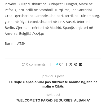
Plovdiv, Bullgari, shkurt në Budapest, Hungari, Marsi në
Pafos, Qipro, prilli në Stamboll, Turqi, maji në Santorini,
Greqi, qershori në Sarandë, Shqipëri, korrik në Luksemburg,
gusht në Riga, Letoni, shtatori në Linz, Austri, tetori në
Berlin, Gjermani, nëntori në Madrid, Spanjë, dhjetori në
Anversa, Belgjikë./k.s/j.p/
Burimi: ATSH
0 comments
0
previous post
Të rinjtë e apasionuar pas turizmit të bardhë ngjiten në
malin e Çikës
next post
“WELCOME TO PARADISE DURRES, ALBANIA”