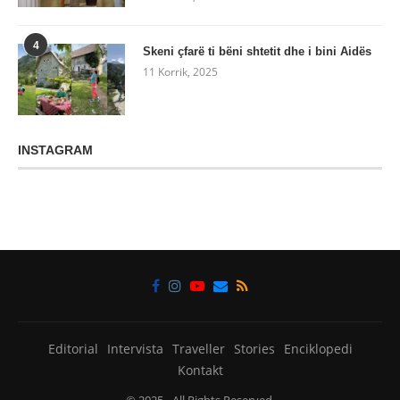
4
Skeni çfarë ti bëni shtetit dhe i bini Aidës
11 Korrik, 2025
INSTAGRAM
Editorial
Intervista
Traveller
Stories
Enciklopedi
Kontakt