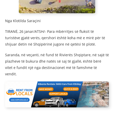
Nga Klotilda Saraçini
TIRANË, 26 janar/ATSH/- Para mbërritjes së fluksit të
turistëve gjatë verës, qershori është koha më e mirë për të
shijuar detin në Shqipërinë jugore në qetësi të plotë.
Saranda, në veçanti, në fund të Rivierës Shqiptare, në sajë të
plazheve të bukura dhe natës së saj të gjallë, është bërë
vitet e fundit një nga destinacionet më të famshme të
vendit.