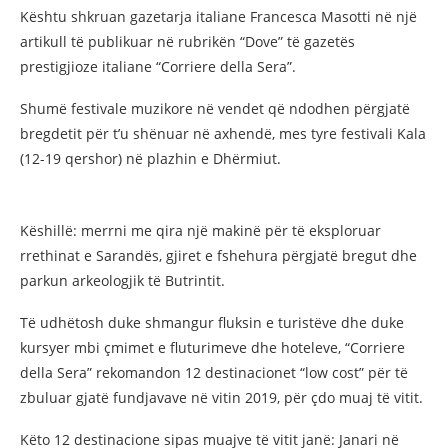
Kështu shkruan gazetarja italiane Francesca Masotti në një
artikull të publikuar në rubrikën “Dove” të gazetës
prestigjioze italiane “Corriere della Sera”.
Shumë festivale muzikore në vendet që ndodhen përgjatë
bregdetit për t’u shënuar në axhendë, mes tyre festivali Kala
(12-19 qershor) në plazhin e Dhërmiut.
Këshillë: merrni me qira një makinë për të eksploruar
rrethinat e Sarandës, gjiret e fshehura përgjatë bregut dhe
parkun arkeologjik të Butrintit.
Të udhëtosh duke shmangur fluksin e turistëve dhe duke
kursyer mbi çmimet e fluturimeve dhe hoteleve, “Corriere
della Sera” rekomandon 12 destinacionet “low cost” për të
zbuluar gjatë fundjavave në vitin 2019, për çdo muaj të vitit.
Këto 12 destinacione sipas muajve të vitit janë: Janari në