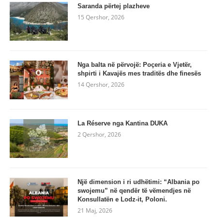
Saranda përtej plazheve
15 Qershor, 2026
Nga balta në përvojë: Poçeria e Vjetër,
shpirti i Kavajës mes traditës dhe finesës
14 Qershor, 2026
La Réserve nga Kantina DUKA
2 Qershor, 2026
Një dimension i ri udhëtimi: “Albania po
swojemu” në qendër të vëmendjes në
Konsullatën e Lodz-it, Poloni.
21 Maj, 2026