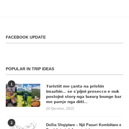
FACEBOOK UPDATE
POPULAR IN TRIP IDEAS
1
𝗧𝘂𝗿𝗶𝘀𝘁ë𝘁 𝗺𝗲 ç𝗮𝗻𝘁𝗮 𝗻𝗮 𝗽𝗿𝗶𝘀𝗵𝗶𝗻
𝗶𝗺𝗮𝘇𝗵𝗶𝗻… 𝘀𝗲 𝘀’𝗽𝗶𝗷𝗻ë 𝗽𝗿𝗼𝘀𝗲𝗰𝗰𝗼 𝗲 𝗻𝘂𝗸
𝗽𝗼𝘀𝘁𝗼𝗷𝗻ë 𝘀𝘁𝗼𝗿𝘆 𝗻𝗴𝗮 𝗹𝘂𝘅𝘂𝗿𝘆 𝗹𝗼𝘂𝗻𝗴𝗲 𝗯𝗮𝗿
𝗺𝗲 𝗽𝗮mj𝗲 𝗻𝗴𝗮 𝗱ë𝘁𝗶…
20 Qershor, 2025
2
Dollia Shqiptare – Një Pasuri Kombëtare e