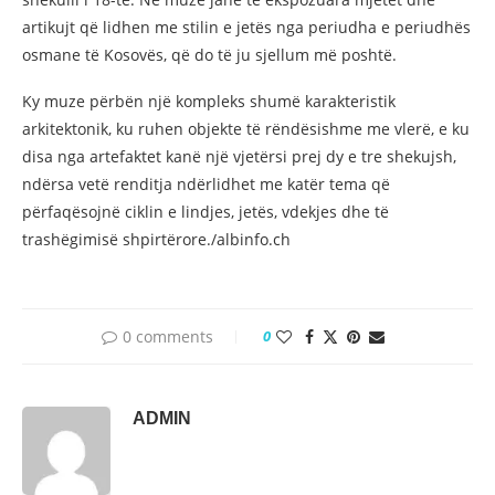
artikujt që lidhen me stilin e jetës nga periudha e periudhës
osmane të Kosovës, që do të ju sjellum më poshtë.
Ky muze përbën një kompleks shumë karakteristik
arkitektonik, ku ruhen objekte të rëndësishme me vlerë, e ku
disa nga artefaktet kanë një vjetërsi prej dy e tre shekujsh,
ndërsa vetë renditja ndërlidhet me katër tema që
përfaqësojnë ciklin e lindjes, jetës, vdekjes dhe të
trashëgimisë shpirtërore./albinfo.ch
0 comments
0
ADMIN