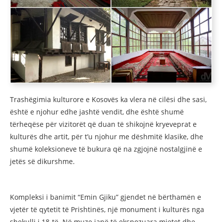
Trashëgimia kulturore e Kosovës ka vlera në cilësi dhe sasi,
është e njohur edhe jashtë vendit, dhe është shumë
tërheqëse për vizitorët që duan të shikojnë kryeveprat e
kulturës dhe artit, për t’u njohur me dëshmitë klasike, dhe
shumë koleksioneve të bukura që na zgjojnë nostalgjinë e
jetës së dikurshme.
Kompleksi i banimit “Emin Gjiku” gjendet në bërthamën e
vjetër të qytetit të Prishtinës, një monument i kulturës nga
shekulli i 18-të. Në muze janë të ekspozuara mjetet dhe