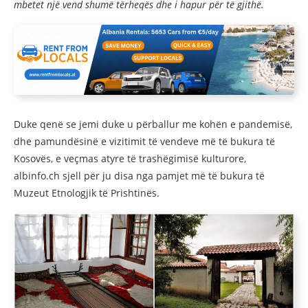
mbetet një vend shumë tërheqës dhe i hapur për të gjithë.
Duke qenë se jemi duke u përballur me kohën e pandemisë,
dhe pamundësinë e vizitimit të vendeve më të bukura të
Kosovës, e veçmas atyre të trashëgimisë kulturore,
albinfo.ch sjell për ju disa nga pamjet më të bukura të
Muzeut Etnologjik të Prishtinës.