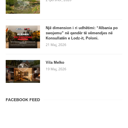
Një dimension i ri udhëtimi: “Albania po
swojemu” në qendër të vëmendjes në
Konsullatën e Lodz-it, Poloni.
21 Maj, 2026
Vila Melko
19 Maj, 2026
FACEBOOK FEED