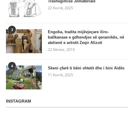
Trashëgimisë Jomateriale
22 Korrik, 2025
3
Engoba, tradita mijëvjeçare iliro-
ballkanase e gdhendjes së qeramikës, në
atelienë e artistit Zeqir Alizoti
22 Nëntor, 2019
4
Skeni çfarë ti bëni shtetit dhe i bini Aidës
11 Korrik, 2025
INSTAGRAM