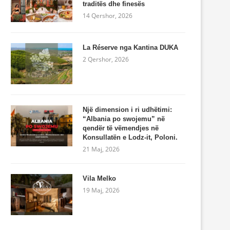
traditës dhe finesës
14 Qershor, 2026
La Réserve nga Kantina DUKA
2 Qershor, 2026
Një dimension i ri udhëtimi:
“Albania po swojemu” në
qendër të vëmendjes në
Konsullatën e Lodz-it, Poloni.
21 Maj, 2026
Vila Melko
19 Maj, 2026