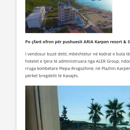
Po çfarë ofron për pushuesit ARIA Karpen resort & 
I vendosur buzë detit, mbështetur në kodrat e buta të
hotelet e tjera të administruara nga ALER Group, ndod
rruga kombëtare Plepa-Rrogozhinë, në Plazhin Karpën, 
përket bregdetit të Kavajës.