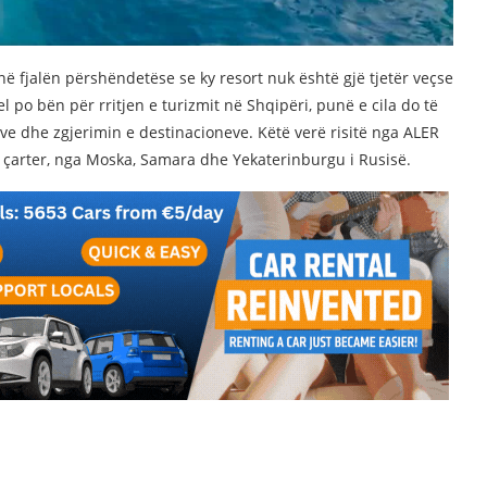
ë fjalën përshëndetëse se ky resort nuk është gjë tjetër veçse
po bën për rritjen e turizmit në Shqipëri, punë e cila do të
ëve dhe zgjerimin e destinacioneve. Këtë verë risitë nga ALER
me çarter, nga Moska, Samara dhe Yekaterinburgu i Rusisë.