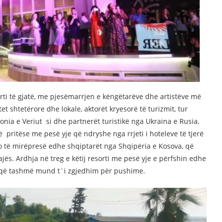
i të gjatë, me pjesëmarrjen e këngëtarëve dhe artistëve më
t shtetërore dhe lokale, aktorët kryesorë të turizmit, tur
a e Veriut si dhe partnerët turistikë nga Ukraina e Rusia,
 pritëse me pesë yje që ndryshe nga rrjeti i hoteleve të tjerë
 do të mirëpresë edhe shqiptarët nga Shqipëria e Kosova, që
jës. Ardhja në treg e këtij resorti me pesë yje e përfshin edhe
ve që tashmë mund t`i zgjedhim për pushime.