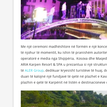
Me një ceremoni madhështore në formën e një koncert
të njohur të momentit, ku ishin të pranishëm autoritete
operatorë e media nga Shqipëria, Kosova dhe Maqedoni
ARIA Karpen Resort & SPA u prezantua si një strukturë
të
ALER Group
, dedikuar kryesisht turistëve të huaj,
duan të kalojnë një fundjavë të qetë në plazhet e Kava
plazhin e qetë të Karpënit në listën e destinacione