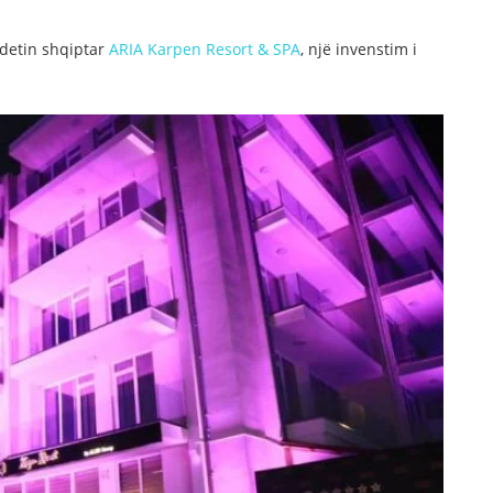
egdetin shqiptar
ARIA Karpen Resort & SPA
, një invenstim i