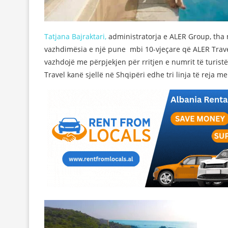
Tatjana Bajraktari,
administratorja e ALER Group, tha n
vazhdimësia e një pune mbi 10-vjeçare që ALER Travel 
vazhdojë me përpjekjen për rritjen e numrit të turist
Travel kanë sjellë në Shqipëri edhe tri linja të reja 