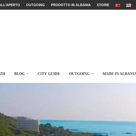
ALL’APERTO
OUTGOING
PRODOTTO IN ALBANIA
STORIE
AZH
BLOG
CITY GUIDE
OUTGOING
MADE IN ALBANI