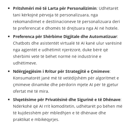
Pritshmëri më të Larta për Personalizimin
: Udhëtarët
tani kërkojnë përvoja të personalizuara, nga
rekomandimet e destiinacioneve të personalizuara deri
te preferencat e dhomës të drejtuara nga AI në hotele.
Preferenca për Shërbime Digjitale dhe Automatizuar
:
Chatbots dhe asistentët virtualë të AI kanë ulur varësinë
nga agjentët e udhëtimit njerëzorë, duke bërë që
shërbimi vetë të bëhet normë në industrinë e
udhëtimeve.
Ndërgjegjësim i Rritur për Strategjitë e Çmimeve
:
Konsumatorët janë më të vetëdijshëm për algoritmet e
çmimeve dinamike dhe përdorin mjete AI për të gjetur
ofertat më të mira.
Shqetësime për Privatësinë dhe Sigurinë e të Dhënave
:
Ndërkohë që AI rrit komoditetin, udhëtarët po bëhen më
të kujdesshëm për mbledhjen e të dhënave dhe
praktikat e mbikëqyrjes.