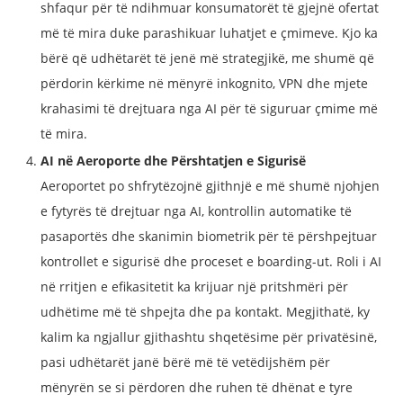
shfaqur për të ndihmuar konsumatorët të gjejnë ofertat
më të mira duke parashikuar luhatjet e çmimeve. Kjo ka
bërë që udhëtarët të jenë më strategjikë, me shumë që
përdorin kërkime në mënyrë inkognito, VPN dhe mjete
krahasimi të drejtuara nga AI për të siguruar çmime më
të mira.
AI në Aeroporte dhe Përshtatjen e Sigurisë
Aeroportet po shfrytëzojnë gjithnjë e më shumë njohjen
e fytyrës të drejtuar nga AI, kontrollin automatike të
pasaportës dhe skanimin biometrik për të përshpejtuar
kontrollet e sigurisë dhe proceset e boarding-ut. Roli i AI
në rritjen e efikasitetit ka krijuar një pritshmëri për
udhëtime më të shpejta dhe pa kontakt. Megjithatë, ky
kalim ka ngjallur gjithashtu shqetësime për privatësinë,
pasi udhëtarët janë bërë më të vetëdijshëm për
mënyrën se si përdoren dhe ruhen të dhënat e tyre