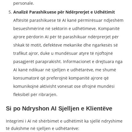
personale.
Analizë Parashikuese për Ndërprerjet e Udhëtimit
Aftësitë parashikuese të AI kanë përmirësuar ndjeshëm
besueshmërinë në sektorin e udhëtimeve. Kompanitë
ajrore përdorin AI për të parashikuar ndërprerjet për
shkak të motit, defekteve mekanike dhe ngarkesës së
trafikut ajror, duke u mundësuar atyre të njoftojnë
pasagjerët paraprakisht. Informacionet e drejtuara nga
AI kanë ndikuar në sjelljen e udhëtarëve, me shumë
konsumatorë që preferojnë kompanitë ajrore që
komunikojnë aktivisht vonesat ose ofrojnë mundësi
fleksibël për ribrarjen.
Si po Ndryshon AI Sjelljen e Klientëve
Integrimi i AI në shërbimet e udhëtimit ka sjellë ndryshime
të dukshme në sjelljen e udhëtarëve: