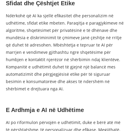
Sfidat dhe Çështjet Etike
Ndërkohë që AI ka sjellë efikasitet dhe personalizim në
udhëtime, sfidat etike mbeten. Paraqitja e paragjykimeve në
algoritme, shqetësimet për privatësinë e të dhënave dhe
mundësia e diskriminimit të çmimeve janë çështje në rritje
që duhet të adresohen. Mbështetja e tepruar te AI për
marrjen e vendimeve gjithashtu ngre shqetësime për
humbjen e kontaktit njerëzor në shërbimin ndaj klientëve.
Kompanitë e udhëtimit duhet të gjejnë një balancë mes
automatizimit dhe përgjegjësisë etike për të siguruar
besimin e konsumatorëve dhe akses të ndershëm në
shërbimet e drejtuara nga AI.
E Ardhmja e AI në Udhëtime
AI po riformulon përvojën e udhëtimit, duke e bërë atë më
të përshtatshme, të personalizuar dhe efikase. Megjithatë,