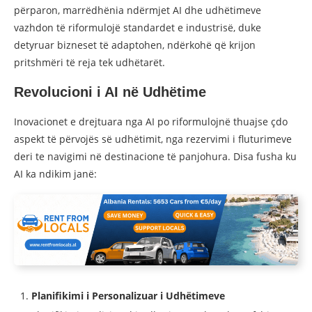
përparon, marrëdhënia ndërmjet AI dhe udhëtimeve
vazhdon të riformulojë standardet e industrisë, duke
detyruar bizneset të adaptohen, ndërkohë që krijon
pritshmëri të reja tek udhëtarët.
Revolucioni i AI në Udhëtime
Inovacionet e drejtuara nga AI po riformulojnë thuajse çdo
aspekt të përvojës së udhëtimit, nga rezervimi i fluturimeve
deri te navigimi në destinacione të panjohura. Disa fusha ku
AI ka ndikim janë:
Planifikimi i Personalizuar i Udhëtimeve