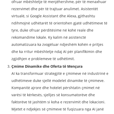
ofruar mbështetje të menjëhershme, për të menaxhuar
rezervimet dhe për të trajtuar anulimet. Asistentët
virtualë, si Google Assistant dhe Alexa, gjithashtu
ndihmojnë udhëtarët të orientohen gjatë udhëtimeve të
tyre, duke ofruar përditësime në kohë reale dhe
rekomandime lokale. Ky kalim në asistenctë
automatizuara ka zvogëluar ndjeshëm kohën e pritjes
dhe ka rritur mbështetje ndaj AI për planifikimin dhe
zgjidhjen e problemeve të udhëtimit.
Çmime Dinamike dhe Oferta të Mençura
AI ka transformuar strategjitë e çmimeve në industrinë e
udhëtimeve duke sjellë modelet dinamike të çmimeve.
Kompanitë ajrore dhe hotelet përshtatin çmimet në
varësi të kërkesës, sjelljes së konsumatorëve dhe
faktorëve të jashtëm si koha e rezervimit dhe lokacioni.
Mjetet e ndjekjes së çmimeve të fuqizuara nga AI janë