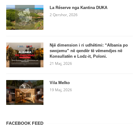
La Réserve nga Kantina DUKA
2 Qershor, 2026
Një dimension i ri udhëtimi: “Albania po
swojemu” në qendër të vëmendjes në
Konsullatën e Lodz-it, Poloni.
21 Maj, 2026
Vila Melko
19 Maj, 2026
FACEBOOK FEED