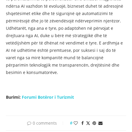
ndërsa AI vazhdon të evoluojë, bizneset duhet të adresojnë
shqetësimet etike dhe të sigurojnë që automatizimi të
përmirësojë dhe jo të zëvendësojë ndërveprimin njerëzor.
Udhëtarët, nga ana e tyre, po adaptohen në përvojat e
drejtuara nga AI, duke u bërë më strategjikë dhe të
vetëdijshëm për të dhënat në vendimet e tyre. E ardhmja e
AI në udhëtime është premtuese, por suksesi i saj do të
varet nga sa mirë kompanitë mund të balancojnë
përparimin teknologjik me transparencën, drejtësinë dhe
besimin e konsumatorëve.
Burimi:
Forumi Botëror i Turizmit
0 comments
0