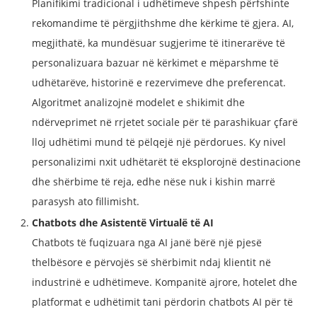
Planifikimi tradicional i udhëtimeve shpesh përfshinte
rekomandime të përgjithshme dhe kërkime të gjera. AI,
megjithatë, ka mundësuar sugjerime të itinerarëve të
personalizuara bazuar në kërkimet e mëparshme të
udhëtarëve, historinë e rezervimeve dhe preferencat.
Algoritmet analizojnë modelet e shikimit dhe
ndërveprimet në rrjetet sociale për të parashikuar çfarë
lloj udhëtimi mund të pëlqejë një përdorues. Ky nivel
personalizimi nxit udhëtarët të eksplorojnë destinacione
dhe shërbime të reja, edhe nëse nuk i kishin marrë
parasysh ato fillimisht.
Chatbots dhe Asistentë Virtualë të AI
Chatbots të fuqizuara nga AI janë bërë një pjesë
thelbësore e përvojës së shërbimit ndaj klientit në
industrinë e udhëtimeve. Kompanitë ajrore, hotelet dhe
platformat e udhëtimit tani përdorin chatbots AI për të