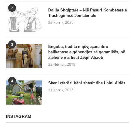
2
Dollia Shqiptare – Një Pasuri Kombëtare e
Trashëgimisë Jomateriale
22 Korrik, 2025
3
Engoba, tradita mijëvjeçare iliro-
ballkanase e gdhendjes së qeramikës, në
atelienë e artistit Zeqir Alizoti
22 Nëntor, 2019
4
Skeni çfarë ti bëni shtetit dhe i bini Aidës
11 Korrik, 2025
INSTAGRAM