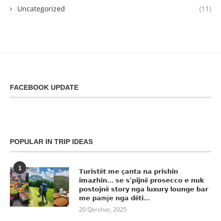
Uncategorized
(11)
FACEBOOK UPDATE
POPULAR IN TRIP IDEAS
1
𝗧𝘂𝗿𝗶𝘀𝘁ë𝘁 𝗺𝗲 ç𝗮𝗻𝘁𝗮 𝗻𝗮 𝗽𝗿𝗶𝘀𝗵𝗶𝗻
𝗶𝗺𝗮𝘇𝗵𝗶𝗻… 𝘀𝗲 𝘀’𝗽𝗶𝗷𝗻ë 𝗽𝗿𝗼𝘀𝗲𝗰𝗰𝗼 𝗲 𝗻𝘂𝗸
𝗽𝗼𝘀𝘁𝗼𝗷𝗻ë 𝘀𝘁𝗼𝗿𝘆 𝗻𝗴𝗮 𝗹𝘂𝘅𝘂𝗿𝘆 𝗹𝗼𝘂𝗻𝗴𝗲 𝗯𝗮𝗿
𝗺𝗲 𝗽𝗮mj𝗲 𝗻𝗴𝗮 𝗱ë𝘁𝗶…
20 Qershor, 2025