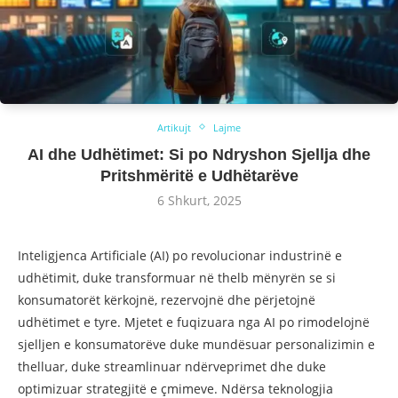
Artikujt
Lajme
AI dhe Udhëtimet: Si po Ndryshon Sjellja dhe
Pritshmëritë e Udhëtarëve
6 Shkurt, 2025
Inteligjenca Artificiale (AI) po revolucionar industrinë e
udhëtimit, duke transformuar në thelb mënyrën se si
konsumatorët kërkojnë, rezervojnë dhe përjetojnë
udhëtimet e tyre. Mjetet e fuqizuara nga AI po rimodelojnë
sjelljen e konsumatorëve duke mundësuar personalizimin e
thelluar, duke streamlinuar ndërveprimet dhe duke
optimizuar strategjitë e çmimeve. Ndërsa teknologjia