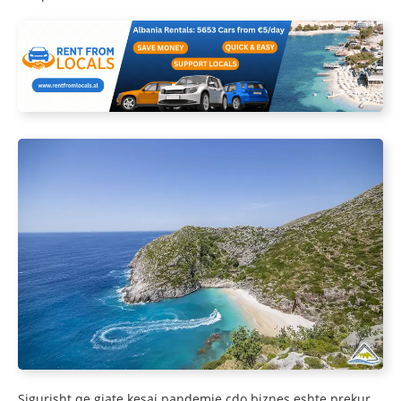
Sigurisht qe gjate kesaj pandemie cdo biznes eshte prekur