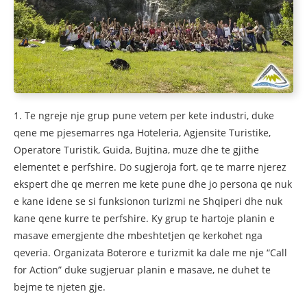
1. Te ngreje nje grup pune vetem per kete industri, duke
qene me pjesemarres nga Hoteleria, Agjensite Turistike,
Operatore Turistik, Guida, Bujtina, muze dhe te gjithe
elementet e perfshire. Do sugjeroja fort, qe te marre njerez
ekspert dhe qe merren me kete pune dhe jo persona qe nuk
e kane idene se si funksionon turizmi ne Shqiperi dhe nuk
kane qene kurre te perfshire. Ky grup te hartoje planin e
masave emergjente dhe mbeshtetjen qe kerkohet nga
qeveria. Organizata Boterore e turizmit ka dale me nje “Call
for Action” duke sugjeruar planin e masave, ne duhet te
bejme te njeten gje.