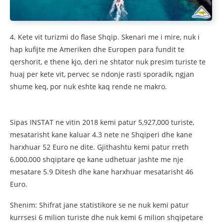
4. Kete vit turizmi do flase Shqip. Skenari me i mire, nuk i
hap kufijte me Ameriken dhe Europen para fundit te
qershorit, e thene kjo, deri ne shtator nuk presim turiste te
huaj per kete vit, pervec se ndonje rasti sporadik, ngjan
shume keq, por nuk eshte kaq rende ne makro.
Sipas INSTAT ne vitin 2018 kemi patur 5,927,000 turiste,
mesatarisht kane kaluar 4.3 nete ne Shqiperi dhe kane
harxhuar 52 Euro ne dite. Gjithashtu kemi patur rreth
6,000,000 shqiptare qe kane udhetuar jashte me nje
mesatare 5.9 Ditesh dhe kane harxhuar mesatarisht 46
Euro.
Shenim: Shifrat jane statistikore se ne nuk kemi patur
kurrsesi 6 milion turiste dhe nuk kemi 6 milion shqipetare