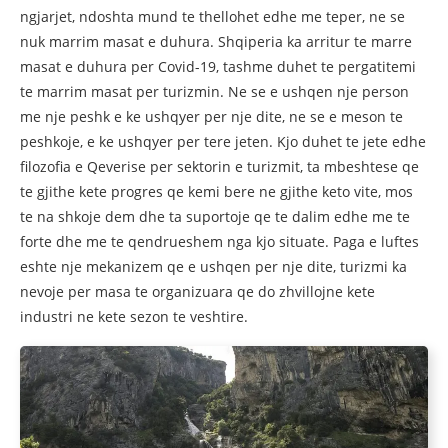
ngjarjet, ndoshta mund te thellohet edhe me teper, ne se
nuk marrim masat e duhura. Shqiperia ka arritur te marre
masat e duhura per Covid-19, tashme duhet te pergatitemi
te marrim masat per turizmin. Ne se e ushqen nje person
me nje peshk e ke ushqyer per nje dite, ne se e meson te
peshkoje, e ke ushqyer per tere jeten. Kjo duhet te jete edhe
filozofia e Qeverise per sektorin e turizmit, ta mbeshtese qe
te gjithe kete progres qe kemi bere ne gjithe keto vite, mos
te na shkoje dem dhe ta suportoje qe te dalim edhe me te
forte dhe me te qendrueshem nga kjo situate. Paga e luftes
eshte nje mekanizem qe e ushqen per nje dite, turizmi ka
nevoje per masa te organizuara qe do zhvillojne kete
industri ne kete sezon te veshtire.