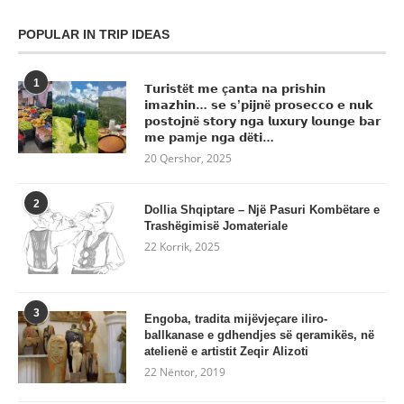
POPULAR IN TRIP IDEAS
1
𝗧𝘂𝗿𝗶𝘀𝘁ë𝘁 𝗺𝗲 ç𝗮𝗻𝘁𝗮 𝗻𝗮 𝗽𝗿𝗶𝘀𝗵𝗶𝗻
𝗶𝗺𝗮𝘇𝗵𝗶𝗻… 𝘀𝗲 𝘀’𝗽𝗶𝗷𝗻ë 𝗽𝗿𝗼𝘀𝗲𝗰𝗰𝗼 𝗲 𝗻𝘂𝗸
𝗽𝗼𝘀𝘁𝗼𝗷𝗻ë 𝘀𝘁𝗼𝗿𝘆 𝗻𝗴𝗮 𝗹𝘂𝘅𝘂𝗿𝘆 𝗹𝗼𝘂𝗻𝗴𝗲 𝗯𝗮𝗿
𝗺𝗲 𝗽𝗮mj𝗲 𝗻𝗴𝗮 𝗱ë𝘁𝗶…
20 Qershor, 2025
2
Dollia Shqiptare – Një Pasuri Kombëtare e
Trashëgimisë Jomateriale
22 Korrik, 2025
3
Engoba, tradita mijëvjeçare iliro-
ballkanase e gdhendjes së qeramikës, në
atelienë e artistit Zeqir Alizoti
22 Nëntor, 2019