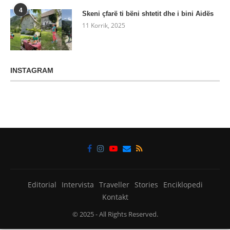
4
Skeni çfarë ti bëni shtetit dhe i bini Aidës
11 Korrik, 2025
INSTAGRAM
Editorial
Intervista
Traveller
Stories
Enciklopedi
Kontakt
© 2025
- All Rights Reserved.