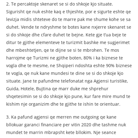
2. Te percaktoje skenaret se si do shkoje kjo situate.
Sigurisht qe nuk eshte kaq e thjeshte, por e sigurte eshte qe
levizja midis shteteve do te marre pak me shume kohe se sa
duhet. Vende te ndryshme te botes kane nxjerre skenaret se
si do shkoje dhe cfare duhet te bejne. Kete gje t’ua beje te
ditur te gjithe elementeve te turizmit bashke me sugjerimet
dhe mbeshtetjen, qe te dijne se si te mbrohen. Te mos
harrojme qe Turizmi ne gjithe boten, 80% i ka biznese te
vogla dhe te mesme, ne Shqiperi ndoshta eshte 90% biznese
te vogla, qe nuk kane mundesi te dine se si do shkoje kjo
situate. Jane te pafundme telefonatat nga Agjensi turistike,
Guida, Hotele, Bujtina qe marr duke me shprehur
shqetesimin se si do shkoje kjo pune, kur fare mire mund te
kishim nje organizim dhe te gjithe te ishin te orientuar.
3. Ka pafund agjensi qe merren me outgoing qe kane
bllokuar garanci financiare per vitin 2020 dhe tashme nuk
mundet te marrin mbrapsht kete bllokim. Nje seance