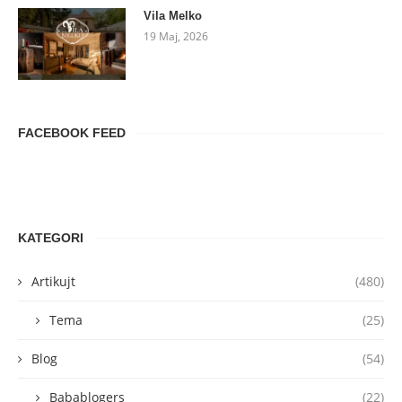
Vila Melko
19 Maj, 2026
FACEBOOK FEED
KATEGORI
Artikujt
(480)
Tema
(25)
Blog
(54)
Babablogers
(22)