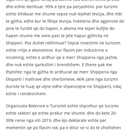
dhe eshte demtuar, 95% e tyre pa perjashtim, por turizmi
eshte bllokuar me shume sepse nuk lejohet levizja, dhe mbi
te gjitha, edhe kur te filloje levizja, hoteleria dhe agjensite do
jene te fundit qe do hapen, e akoma me teper kufijte do
hapen shume me vone pasi te jete hapur gjithcka ne
Shqiperi. Pse duhet ndihmuar? Sepse investimi ne turizem
eshte rritje e ekonomise. Kur flasim per industrine e
incoming; eshte e ardhur qe e merr Shqiperia nga jashte,
dhe nuk eshte qarkullim i brendshem. E thene pak me
thjeshte: nga te gjitha te ardhurat qe merr Shqiperia nga
Eksporti i mallrave dhe sherbimeve, 46% jane nga turizmi
(turiste te huaj qe vijne edhe shpenzojne ne Shqiperi), ndaj
eshte i rendesishem.
Organizata Boterore e Turizmit eshte shprehur qe turizmi
eshte sektori qe eshte prekur me shume, dhe do kete 20-
30% renie nga viti 2019, dhe kjo deklarate eshte per
momentin qe po flasim sot, pa e ditur se si do te zhvillohen