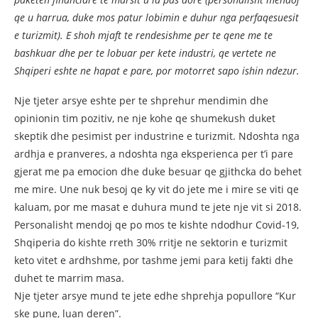
qe u harrua, duke mos patur lobimin e duhur nga perfaqesuesit
e turizmit). E shoh mjaft te rendesishme per te qene me te
bashkuar dhe per te lobuar per kete industri, qe vertete ne
Shqiperi eshte ne hapat e pare, por motorret sapo ishin ndezur.
Nje tjeter arsye eshte per te shprehur mendimin dhe
opinionin tim pozitiv, ne nje kohe qe shumekush duket
skeptik dhe pesimist per industrine e turizmit. Ndoshta nga
ardhja e pranveres, a ndoshta nga eksperienca per t’i pare
gjerat me pa emocion dhe duke besuar qe gjithcka do behet
me mire. Une nuk besoj qe ky vit do jete me i mire se viti qe
kaluam, por me masat e duhura mund te jete nje vit si 2018.
Personalisht mendoj qe po mos te kishte ndodhur Covid-19,
Shqiperia do kishte rreth 30% rritje ne sektorin e turizmit
keto vitet e ardhshme, por tashme jemi para ketij fakti dhe
duhet te marrim masa.
Nje tjeter arsye mund te jete edhe shprehja popullore “Kur
ske pune, luan deren”.