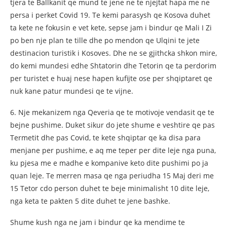
tjera te Ballkanit qe mund te jene ne te njejtat hapa me ne
persa i perket Covid 19. Te kemi parasysh qe Kosova duhet
ta kete ne fokusin e vet kete, sepse jam i bindur qe Mali I Zi
po ben nje plan te tille dhe po mendon qe Ulqini te jete
destinacion turistik i Kosoves. Dhe ne se gjithcka shkon mire,
do kemi mundesi edhe Shtatorin dhe Tetorin qe ta perdorim
per turistet e huaj nese hapen kufijte ose per shqiptaret qe
nuk kane patur mundesi qe te vijne.
6. Nje mekanizem nga Qeveria qe te motivoje vendasit qe te
bejne pushime. Duket sikur do jete shume e veshtire qe pas
Termetit dhe pas Covid, te kete shqiptar qe ka disa para
menjane per pushime, e aq me teper per dite leje nga puna,
ku pjesa me e madhe e kompanive keto dite pushimi po ja
quan leje. Te merren masa qe nga periudha 15 Maj deri me
15 Tetor cdo person duhet te beje minimalisht 10 dite leje,
nga keta te pakten 5 dite duhet te jene bashke.
Shume kush nga ne jam i bindur qe ka mendime te