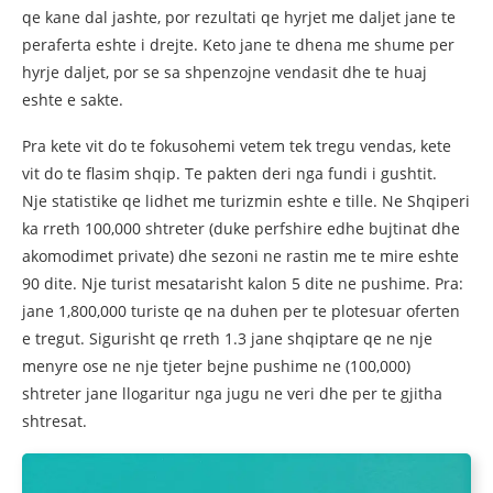
qe kane dal jashte, por rezultati qe hyrjet me daljet jane te
peraferta eshte i drejte. Keto jane te dhena me shume per
hyrje daljet, por se sa shpenzojne vendasit dhe te huaj
eshte e sakte.
Pra kete vit do te fokusohemi vetem tek tregu vendas, kete
vit do te flasim shqip. Te pakten deri nga fundi i gushtit.
Nje statistike qe lidhet me turizmin eshte e tille. Ne Shqiperi
ka rreth 100,000 shtreter (duke perfshire edhe bujtinat dhe
akomodimet private) dhe sezoni ne rastin me te mire eshte
90 dite. Nje turist mesatarisht kalon 5 dite ne pushime. Pra:
jane 1,800,000 turiste qe na duhen per te plotesuar oferten
e tregut. Sigurisht qe rreth 1.3 jane shqiptare qe ne nje
menyre ose ne nje tjeter bejne pushime ne (100,000)
shtreter jane llogaritur nga jugu ne veri dhe per te gjitha
shtresat.