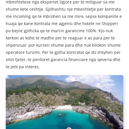
mbeshtetese nga ekspertet ligjore per te mitiguar sa me
shume kete ceshtje. Gjithashtu nje mbeshtetje per kontrata
me incoming qe te mbrohen sa me mire, sepse kompanite e
huaja qe kane kontrata me agjensi dhe hotele ne Shqiperi
po bejne gjithcka qe te marrin garancine 100%. Kjo nuk
kerkon as kohe te madhe per te reaguar e as para per te
shpenzuar, por kursen shume para dhe nuk bllokon shume
operatore turizmi. Per te gjitha kontratat qe do shtyhen per
vitin tjeter, te perdoret garancia financiare nga qeveria dhe
te jete pa interes.