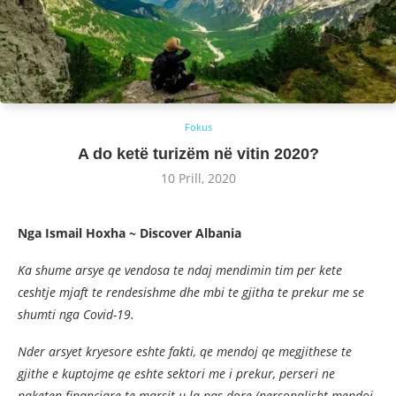
Fokus
A do ketë turizëm në vitin 2020?
10 Prill, 2020
Nga Ismail Hoxha ~ Discover Albania
Ka shume arsye qe vendosa te ndaj mendimin tim per kete
ceshtje mjaft te rendesishme dhe mbi te gjitha te prekur me se
shumti nga Covid-19.
Nder arsyet kryesore eshte fakti, qe mendoj qe megjithese te
gjithe e kuptojme qe eshte sektori me i prekur, perseri ne
paketen financiare te marsit u la pas dore (personalisht mendoj