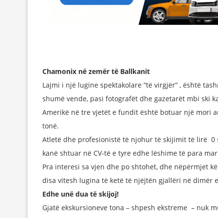
Chamonix në zemër të Ballkanit
Lajmi i një lugine spektakolare “të virgjër” , është ta
shumë vende, pasi fotografët dhe gazetarët mbi ski k
Amerikë në tre vjetët e fundit është botuar një mori 
tonë.
Atletë dhe profesionistë të njohur të skijimit të lirë 
kanë shtuar në CV-të e tyre edhe lëshime të para mar
Pra interesi sa vjen dhe po shtohet, dhe nëpërmjet 
disa vitesh lugina të ketë të njëjtën gjallëri në dimër
Edhe unë dua të skijoj!
Gjatë ekskursioneve tona – shpesh ekstreme – nuk mu