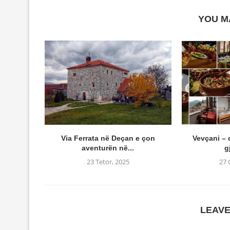
YOU M
Via Ferrata në Deçan e çon
Vevçani – d
aventurën në...
g
23 Tetor, 2025
27 
LEAV