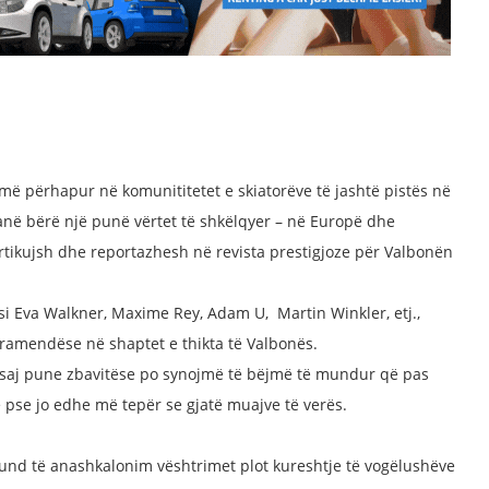
shmë përhapur në komunititetet e skiatorëve të jashtë pistës në
anë bërë një punë vërtet të shkëlqyer – në Europë dhe
artikujsh dhe reportazhesh në revista prestigjoze për Valbonën
0 si Eva Walkner, Maxime Rey, Adam U, Martin Winkler, etj.,
ramendëse në shaptet e thikta të Valbonës.
kësaj pune zbavitëse po synojmë të bëjmë të mundur që pas
 e pse jo edhe më tepër se gjatë muajve të verës.
nd të anashkalonim vështrimet plot kureshtje të vogëlushëve