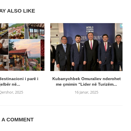
AY ALSO LIKE
estinacioni i parë i
Kubanychbek Omuraliev nderohet
jelbër në...
me çmimin “Lider në Turizëm...
Qershor, 2025
16 Janar, 2025
E A COMMENT