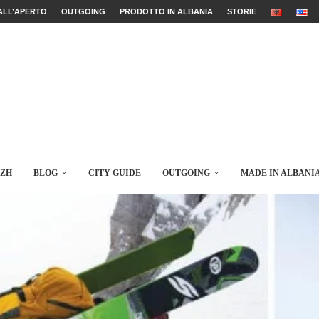
ALL’APERTO
OUTGOING
PRODOTTO IN ALBANIA
STORIE
AZH
BLOG
CITY GUIDE
OUTGOING
MADE IN ALBANI