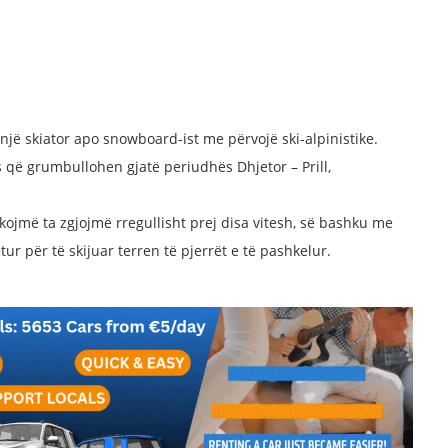
 një skiator apo snowboard-ist me përvojë ski-alpinistike.
 që grumbullohen gjatë periudhës Dhjetor – Prill,
ojmë ta zgjojmë rregullisht prej disa vitesh, së bashku me
etur për të skijuar terren të pjerrët e të pashkelur.