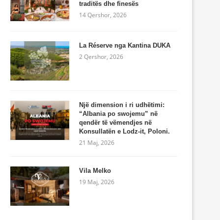
traditës dhe finesës
14 Qershor, 2026
La Réserve nga Kantina DUKA
2 Qershor, 2026
Një dimension i ri udhëtimi:
“Albania po swojemu” në
qendër të vëmendjes në
Konsullatën e Lodz-it, Poloni.
21 Maj, 2026
Vila Melko
19 Maj, 2026