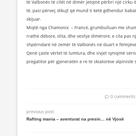
të Valbonës të cilët në dimër jetojnë përbri një cirku
të, pasi përveç dikujt që mund ti ketë gdhendur babai 
skijuar.
Miqtë nga Chamonix – Francë, grumbulluan me shumë 
rrathë dëbore, slita, dhe veshje dimërore, e cila pas n
shpërndarë në zemër të Valbonës në duart e fëmijëve 
Qenë çaste vërtet të lumtura, dhe sivjet synojmë sëri
pregatitor për gjeneratën e re të skiatorëve alpinistë 
0 comments
previous post
Rafting mania – aventurat na presin… në Vjosë