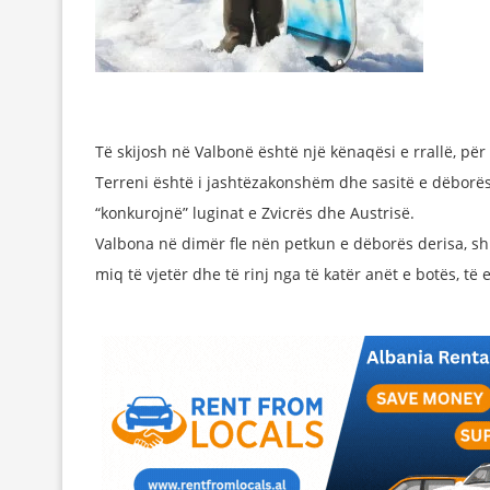
Të skijosh në Valbonë është një kënaqësi e rrallë, për
Terreni është i jashtëzakonshëm dhe sasitë e dëborës
“konkurojnë” luginat e Zvicrës dhe Austrisë.
Valbona në dimër fle nën petkun e dëborës derisa, shk
miq të vjetër dhe të rinj nga të katër anët e botës, të 