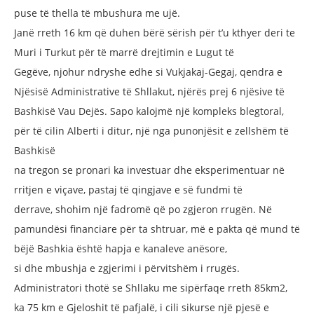
puse të thella të
mbushura me ujë.
Janë rreth 16 km që duhen bërë sërish
për t’u kthyer deri te
Muri i Turkut për
të marrë drejtimin e Lugut të
Gegëve,
njohur ndryshe edhe si Vukjakaj-Gegaj,
qendra e
Njësisë Administrative të
Shllakut, njërës prej 6 njësive të
Bashkisë
Vau Dejës. Sapo kalojmë një kompleks
blegtoral,
për të cilin Alberti i ditur, një
nga punonjësit e zellshëm të
Bashkisë
na tregon se pronari ka investuar dhe
eksperimentuar në
rritjen e viçave,
pastaj të qingjave e së fundmi të
derrave,
shohim një fadromë që po zgjeron
rrugën. Në
pamundësi financiare për
ta shtruar, më e pakta që mund të
bëjë
Bashkia është hapja e kanaleve anësore,
si dhe mbushja e zgjerimi i përvitshëm i
rrugës.
Administratori thotë se Shllaku
me sipërfaqe rreth 85km2,
ka 75 km
e Gjeloshit të pafjalë, i cili sikurse një
pjesë e