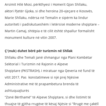
Arsimit Hilë Mosi,
përkthyesi i Homerit Gjon Shllaku,
aktori
Pjetër Gjoka, si dhe heroina 20-vjeçare
e Kosovës,
Marie Shllaku, ndërsa në
Temalin e sipërm ka lindur
autoriteti i
padiskutueshëm i letërsisë moderne
shqiptare –
Martin Camaj, shtëpia e të
cilit është shpallur formalisht
monument
kulture në vitin 2007.
Ç'(nuk) duhet bërë për turizmin
në Shllak
Shllaku dhe Temali janë shmangur
nga Plani Kombëtar
Sektorial i
Turizmin në Rajonin e Alpeve
Shqiptare
(PKSTRASH), i miratuar nga Qeveria
në fund të
vitit 2017. Pas konstatimeve
si një prej Njësive
Administrative më të
prapambetura brenda të
ashtuquajturës
“Zonë Bërthamë” të Alpeve Shqiptare, si
dhe listimit të
thuajse të gjitha rrugëve
të kësaj Njësie si “Rrugë me çakëll