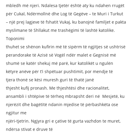
mbledh më njeri.
Ndalesa tjetër është aty ku ndahen
rrugët
për Cukal, Ndërmollnë dhe Log të
Gegëve – te Muri i Turkut
– një prej lagjeve
të fshatit Vukaj, ku banojnë familjet
e pakta
myslimane të Shllakut me
trashëgimi të lashtë katolike.
Toponimi
thuhet se shënon kufirin më të sipërm
të ngjitjes së ushtrisë
perandorake të
Azisë së Vogël ndër malet e Gegnisë
më
shumë se katër shekuj më parë, kur
katolikët u ngulën
këtyre anëve për t’i
shpëtuar pushtimit, por mendje të
tjera
thonë se kësi muresh guri të thatë janë
thjesht kufij pronash.
Me thjeshtësi dhe racionalitet,
ansambli
i shtëpive të tërheq mbrapsht deri në
Mesjetë, ku
njerëzit dhe bagëtitë ndanin
mjedise të përbashkëta ose
ngjitur me
njëri-tjetrin. Ngjyra gri e çative të gurta
vazhdon te muret,
ndërsa stivat e druve të