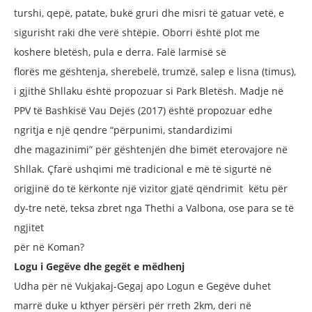
turshi,
qepë, patate, bukë gruri dhe misri të
gatuar vetë, e
sigurisht raki dhe verë
shtëpie. Oborri është plot me
koshere
bletësh, pula e derra. Falë larmisë së
florës me gështenja, sherebelë, trumzë,
salep e lisna (timus),
i gjithë Shllaku
është propozuar si Park Bletësh. Madje
në
PPV të Bashkisë Vau Dejës (2017)
është propozuar edhe
ngritja e një
qendre “përpunimi, standardizimi
dhe
magazinimi” për gështenjën dhe bimët
eterovajore në
Shllak. Çfarë ushqimi më
tradicional e më të sigurtë në
origjinë
do të kërkonte një vizitor gjatë qëndrimit
këtu për
dy-tre netë, teksa zbret nga
Thethi a Valbona, ose para se të
ngjitet
për në Koman?
Logu i Gegëve dhe gegët e mëdhenj
Udha për në Vukjakaj-Gegaj apo Logun
e Gegëve duhet
marrë duke u kthyer
përsëri për rreth 2km, deri në