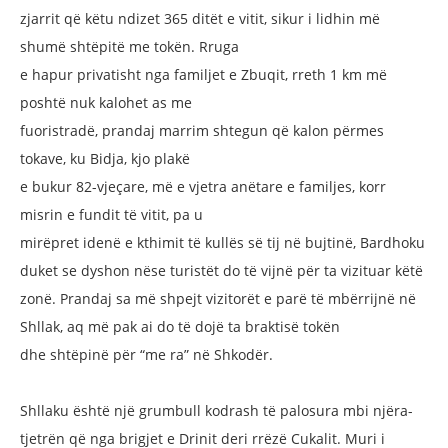
zjarrit që këtu ndizet 365 ditët e vitit, sikur i
lidhin më
shumë shtëpitë me tokën. Rruga
e hapur privatisht nga familjet e Zbuqit,
rreth 1 km më
poshtë nuk kalohet as me
fuoristradë, prandaj marrim shtegun që
kalon përmes
tokave, ku Bidja, kjo plakë
e bukur 82-vjeçare, më e vjetra anëtare e
familjes, korr
misrin e fundit të vitit, pa u
mirëpret idenë e kthimit të kullës së tij
në bujtinë, Bardhoku
duket se dyshon
nëse turistët do të vijnë për ta vizituar
këtë
zonë. Prandaj sa më shpejt vizitorët
e parë të mbërrijnë në
Shllak, aq më
pak ai do të dojë ta braktisë tokën
dhe
shtëpinë për “me ra” në Shkodër.
Shllaku është një grumbull kodrash të
palosura mbi njëra-
tjetrën që nga brigjet
e Drinit deri rrëzë Cukalit. Muri i