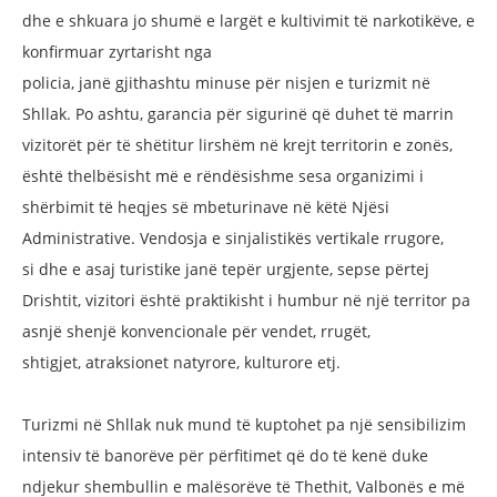
dhe e shkuara jo shumë e largët e kultivimit
të narkotikëve, e
konfirmuar zyrtarisht nga
policia, janë gjithashtu minuse për nisjen
e turizmit në
Shllak. Po ashtu, garancia
për sigurinë që duhet të marrin
vizitorët
për të shëtitur lirshëm në krejt territorin e
zonës,
është thelbësisht më e rëndësishme
sesa organizimi i
shërbimit të heqjes së
mbeturinave në këtë Njësi
Administrative.
Vendosja e sinjalistikës vertikale rrugore,
si
dhe e asaj turistike janë tepër urgjente, sepse
përtej
Drishtit, vizitori është praktikisht
i humbur në një territor pa
asnjë shenjë
konvencionale për vendet, rrugët,
shtigjet,
atraksionet natyrore, kulturore etj.
Turizmi në Shllak nuk mund të kuptohet
pa një sensibilizim
intensiv të banorëve
për përfitimet që do të kenë duke
ndjekur
shembullin e malësorëve të Thethit, Valbonës
e më