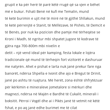
grupit e ka për herë të parë këtë
rrugë që sa vjen e bëhet
më e bukur.
Fshati Benë në kufi me Temalin, mund
të ketë burimin e ujit më të mirë në të
gjithë Shllakun, mund
të ketë përrenjtë e
Stanit, të Mëllëzave, të Pishës, të Demcit
e
të Benës, por nuk ka pozicion dhe
pamje më tërheqëse se
Kroni i Madh,
të ngritur mbi shpatet jugore të kodrave
të
gjëra nga 700-800m mbi nivelin e
detit – një vend ideal për kamping, festa
lokale e lojëra
tradicionale që mund të
tërheqin fort vizitorët e dashuruar
me
natyrën. Ahet e pishat e larta nuk janë
prekur fare nga
banorët, ndërsa Shpella
e Ivonit dhe ajo e Bregut të Drinit,
janë po
ashtu të ruajtura. Më herët, zona është
shfrytëzuar
për kërkimin e mineraleve
jometalore si mërkuri dhe
magnezi,
ndërsa në Majën e Bardhë të Cukalit,
minerali i
boksitit. Përroi i Vogël dhe ai
i Pikës janë të vetmit në këtë
fshat, e po
aq janë edhe burimet me të cilat