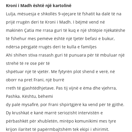
Kroni i Madh është një kartolinë
Lulja, mësuesja e shkollës 9-vjeçare të
fshatit ka dalë të na
prijë rrugën deri te
Kroni i Madh. I bëjmë vend në
makinën
Çatia me rrasa guri të kuq e një shtëpie
njëkatëshe
të fshehur mes pemëve
është një tjetër befasi e bukur,
ndërsa
përgjatë rrugës deri te kulla e familjes
Ahi shihen stiva rrasash guri të punuara
për të mbuluar një
strehë të re ose për të
shpëtuar një të vjetër. Me fytyrën plot shend
e verë, në
oborr na pret Frani, një burrë
rreth të gjashtëdhjetave. Pas tij vijnë e
ëma dhe vjehrra,
Pashka. Kështu, bëhemi
dy palë mysafirë, por Frani shpirtgjërë
ka vend për të gjithë.
Dy krushkat e kanë
marrë seriozisht intervistën e
përbashkët
për xhubletën, mirëpo komunikimi mes
tyre
krijon ilaritet të papërmbajtshëm tek
ekipi i xhirimit.