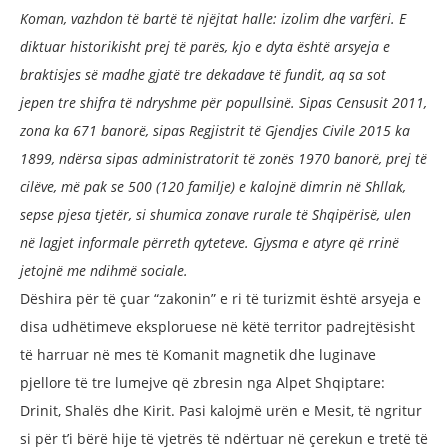
Koman, vazhdon të bartë të njëjtat halle: izolim dhe varfëri. E
diktuar historikisht prej të parës, kjo e dyta është arsyeja e
braktisjes së madhe gjatë tre dekadave të fundit, aq sa sot
jepen tre shifra të ndryshme për popullsinë. Sipas Censusit 2011,
zona ka 671 banorë, sipas Regjistrit të Gjendjes Civile 2015 ka
1899, ndërsa sipas administratorit të zonës 1970 banorë, prej të
cilëve, më pak se 500 (120 familje) e kalojnë dimrin në Shllak,
sepse pjesa tjetër, si shumica zonave rurale të Shqipërisë, ulen
në lagjet informale përreth qyteteve. Gjysma e atyre që rrinë
jetojnë me ndihmë sociale.
Dëshira për të çuar “zakonin” e ri të turizmit është arsyeja e
disa udhëtimeve eksploruese në këtë territor padrejtësisht
të harruar në mes të Komanit magnetik dhe luginave
pjellore të tre lumejve që zbresin nga Alpet Shqiptare:
Drinit, Shalës dhe Kirit. Pasi kalojmë urën e Mesit, të ngritur
si për t’i bërë hije të vjetrës të ndërtuar në çerekun e tretë të