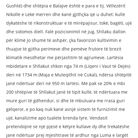
Gushtë) dhe shtëpia e Balajve është e para e tij. Vëllezërit
Nikollë e Lekë merren dhe kanë gjithçka që u duhet: kullë
dykatëshe të rikonstruktuar e të mirëpajisur, tokë, bagëti, ujë
dhe sidomos diell. Falë pozicionimit në jug, Shllaku dallon
për klimë jo shumë të ashpër, çka favorizon kultivimin e
thuajse të gjitha perimeve dhe pemëve frutore të brezit
klimatik mesdhetar me përjashtim të agrumeve. Lartësia
mbidetare e Shllakut shkon nga 74 m (Liqeni i Vaut të Dejës)
deri në 1734 m (Maja e Muleqithit në Cukal), ndërsa shtëpitë
janë ndërtuar deri në 950 m lartësi. Më pak se 20% e mbi
200 shtëpive të Shllakut janë të tipit kullë, të ndërtuara me
mure guri të gdhendur, si dhe të mbuluara me rrasa guri
gëlqeror, e po kaq nuk kanë asnjë sistem të furnizimit me
ujë, kanalizime apo tualete brenda tyre. Vendasit
pretendojnë se një pjesë e këtyre kullave dy dhe trekatëshe
janë ndërtuar prej mjeshtrave të ardhur nga Luma e largët