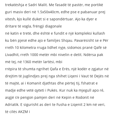
trekatëshja
e Sadri Malit. Me fasadë të pastër, me
portikë
guri masiv deri në 1.5x50x40cm,
edhe pse e pabanuar prej
vitesh, kjo
kullë duket si e sapondërtuar. Ajo ka
dyer e
dritare të vogla, frëngji diagonale
në katin e tretë, dhe është e fundit e një
kompleksi kullash
ku bën pjesë edhe
ajo e familjes Shqau. Pavarësisht se e
Për
rreth 10 kilometra rruga lidhet nyje,
sidomos pranë Qafë së
Livadhit, rreth
1000 metër mbi nivelin e detit. Ndërsa
pak
më tej, në 1360 metër lartësi, mbi
rrëpira të shumta ngrihet Qafa e Erës, një
kodër e zgjatur në
drejtim të juglindjes
prej nga shihet Liqeni i Vaut të Dejës në
të
majtë, ai i Komanit djathtas dhe përtej tij,
fshatrat e
madje edhe vetë qyteti i Pukës.
Kur nuk ka mjegull apo ré,
asgjë s’e
pengon pamjen deri në Kepin e Rodonit
në
Adriatik. E sigurisht as deri te Fusha
e Liqenit 2 km në veri,
të cilës AKZM i