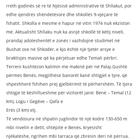
rreth
godinës së re të Njësisë administrative të
Shllakut, por
edhe qendrës shëndetësore
dhe shkollës 9-vjeçare të
fshatit. Shkolla
e mesme e hapur në vitin 1974 nuk
ekziston
më. Aktualisht Shllaku nuk
ka asnjë shkollë të këtij niveli,
prandaj
adoleshentët e zonës i vazhdojnë
studimet në
Bushat ose në Shkodër, e kjo
është një tjetër arsye e
braktisjes masive
që ka përjetuar edhe Temali përbri.
Terreni kushtëzon kalimin me makinë
për në Palaj-Gushtë
përmes Benës,
megjithëse banorët kanë shtigjet e tyre,
që
shpeshherë fshihen prej gjelbërimit
të përhershëm. Të tjera
shtigje të
këshillueshme për vizitorët janë: Benë –
Temal (12
km), Logu i Gegëve – Qafa e
Erës (3 km) etj.
Të vendosura në shpatin juglindor të
një kodre 130-650 m
mbi nivelin e detit,
shtëpitë e Benës, kryesisht
njëkatëshe,
ngrihen mbi tarraca që zbresin deri
në përrua.