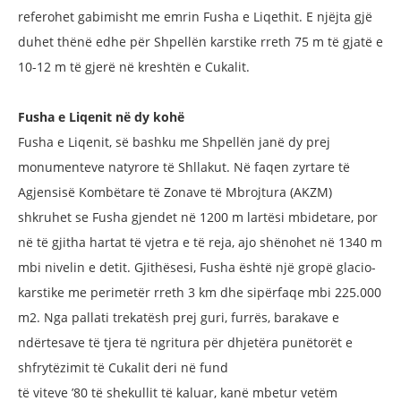
referohet gabimisht me emrin Fusha e
Liqethit. E njëjta gjë
duhet thënë edhe
për Shpellën karstike rreth 75 m të gjatë
e
10-12 m të gjerë në kreshtën e Cukalit.
Fusha e Liqenit në dy kohë
Fusha e Liqenit, së bashku me Shpellën
janë dy prej
monumenteve natyrore të
Shllakut. Në faqen zyrtare të
Agjensisë
Kombëtare të Zonave të Mbrojtura
(AKZM)
shkruhet se Fusha gjendet në
1200 m lartësi mbidetare, por
në të gjitha
hartat të vjetra e të reja, ajo shënohet në
1340 m
mbi nivelin e detit. Gjithësesi,
Fusha është një gropë glacio-
karstike
me perimetër rreth 3 km dhe sipërfaqe
mbi 225.000
m2. Nga pallati trekatësh
prej guri, furrës, barakave e
ndërtesave
të tjera të ngritura për dhjetëra punëtorët
e
shfrytëzimit të Cukalit deri në fund
të viteve ’80 të shekullit të kaluar, kanë
mbetur vetëm