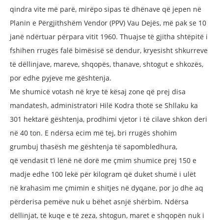
qindra vite më parë, mirëpo sipas të dhënave që jepen në
Planin e Përgjithshëm Vendor (PPV) Vau Dejës, më pak se 10
janë ndërtuar përpara vitit 1960. Thuajse të gjitha shtëpitë i
fshihen rrugës falë bimësisë së dendur, kryesisht shkurreve
të dëllinjave, mareve, shqopës, thanave, shtogut e shkozës,
por edhe pyjeve me gështenja.
Me shumicë votash në krye të kësaj zone
që prej disa
mandatesh, administratori
Hilë Kodra thotë se Shllaku ka
301
hektarë gështenja, prodhimi vjetor i të
cilave shkon deri
në 40 ton. E ndërsa
ecim më tej, bri rrugës shohim
grumbuj
thasësh me gështenja të sapombledhura,
që vendasit t’i lënë në dorë me çmim
shumice prej 150 e
madje edhe 100 lekë
për kilogram që duket shumë i ulët
në
krahasim me çmimin e shitjes në dyqane,
por jo dhe aq
përderisa pemëve nuk u
bëhet asnjë shërbim. Ndërsa
dëllinjat, të
kuqe e të zeza, shtogun, maret e shqopën
nuk i