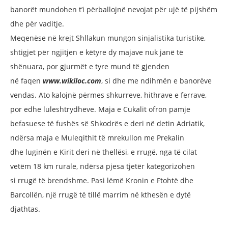
banorët
mundohen t’i përballojnë nevojat për ujë
të pijshëm
dhe për vaditje.
Meqenëse në krejt Shllakun mungon
sinjalistika turistike,
shtigjet për ngjitjen
e këtyre dy majave nuk janë të
shënuara,
por gjurmët e tyre mund të gjenden
në
faqen
www.
wikiloc.com
, si dhe me ndihmën
e banorëve
vendas. Ato kalojnë përmes
shkurreve, hithrave e ferrave,
por edhe
luleshtrydheve. Maja e Cukalit ofron
pamje
befasuese të fushës së Shkodrës
e deri në detin Adriatik,
ndërsa maja e
Muleqithit të mrekullon me Prekalin
dhe luginën e Kirit deri në thellësi, e
rrugë, nga të cilat
vetëm 18 km rurale,
ndërsa pjesa tjetër kategorizohen
si
rrugë të brendshme. Pasi lëmë Kronin
e Ftohtë dhe
Barcollën, një rrugë të tillë
marrim në kthesën e dytë
djathtas.