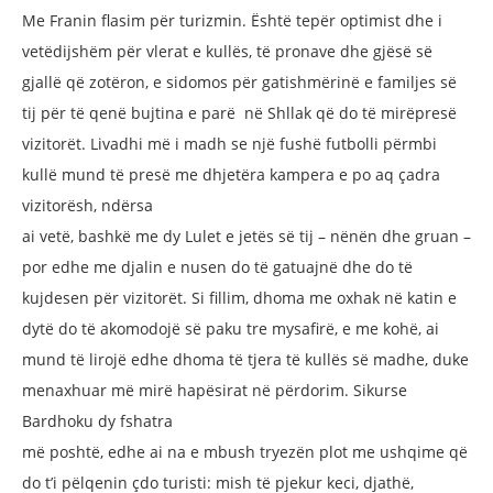
Me Franin flasim për turizmin. Është
tepër optimist dhe i
vetëdijshëm për vlerat
e kullës, të pronave dhe gjësë së
gjallë që
zotëron, e sidomos për gatishmërinë e
familjes së
tij për të qenë bujtina e parë
në Shllak që do të mirëpresë
vizitorët.
Livadhi më i madh se një fushë futbolli
përmbi
kullë mund të presë me dhjetëra
kampera e po aq çadra
vizitorësh, ndërsa
ai vetë, bashkë me dy Lulet e jetës së tij –
nënën dhe gruan –
por edhe me djalin e
nusen do të gatuajnë dhe do të
kujdesen
për vizitorët. Si fillim, dhoma me oxhak
në katin e
dytë do të akomodojë së paku
tre mysafirë, e me kohë, ai
mund të lirojë
edhe dhoma të tjera të kullës së madhe,
duke
menaxhuar më mirë hapësirat në
përdorim. Sikurse
Bardhoku dy fshatra
më poshtë, edhe ai na e mbush tryezën
plot me ushqime që
do t’i pëlqenin çdo
turisti: mish të pjekur keci, djathë,