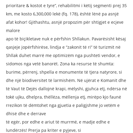
prioritare
& kostot e tyre”, rehabilitmi i këtij segmenti
prej 35
km, me kosto 6,300,000 lekë (fq. 178),
është lënë pa asnjë
afat kohor! Gjithashtu,
asnjë propozim për shtigjet e ecjeve
malore
apo të biçikletave nuk e përfshin Shllakun.
Pavarësisht kësaj
qasjeje jopërfshirëse,
lindja e “zakonit të ri” të turizmit në
Shllak
duhet marrë me optimizëm nga pushteti
vendor, e
sidomos nga vetë banorët. Zona ka
resurse të shumta:
burime, përrenj, shpella
e monumente të tjera natyrore, si
dhe një
biodiversitet të larmishëm. Në ujërat e
Komanit dhe
të Vaut të Dejës dallojnë krapi,
mëlyshi, gjuhca etj, ndërsa në
tokë ujku,
dhelpra, thëllëza, mëllenja etj, mirëpo kjo
faunë
rrezikon të dëmtohet nga gjuetia e
paligjshme jo vetëm e
dhisë dhe e derrave
të egër, por edhe e ariut të murrmë, e madje
edhe e
lundërzës! Prerja pa kriter e pyjeve, si