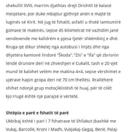
shekullit XVIII, marrim djathtas drejt Drishtit të kalasë
mesjetare, por duke mbajtur gjithnjë anën e majtë të
luginës së Kirit. Në jug të fshatit, asfalti u thotë lamtumirë
gomave të makinës, sepse 45 kilometrat në vazhdim janë
vendevende me kalldrëm e pjesa tjetër shkëmbinj e dhé.
Rruga që dikur shkelej nga autobusi i linjës dhe nga
dhjetëra kamionë lindorë “Škoda”, “Zis” e “Ifa” që zbrisnin
lëndë drunore deri në zhveshjen e Cukalit, tash e 20 vjet
mund të kalohet vetëm me makina 4×4, sepse vërshimet e
ujërave hapin gropa deri në 70 cm thellësi. Rrallëherë
shihet ndonjë grup motoçiklistësh të huaj, për të cilët
kjo rrugë është një parajsë e vërtetë.
Shtëpia e parë e fshatit të parë
Ukbibaj është i pari i 7 fshatrave të Shllakut (bashkë me
Vukaj, Barcollë, Kroni i Madh, Vukjakaj-Gegaj, Benë, Palaj-