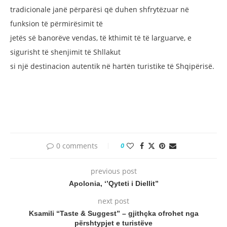
tradicionale janë përparësi që duhen
shfrytëzuar në
funksion të përmirësimit të
jetës së banorëve vendas, të kthimit të të
larguarve, e
sigurisht të shenjimit të Shllakut
si një destinacion autentik në hartën turistike
të Shqipërisë.
0 comments
0
previous post
Apolonia, ‘’Qyteti i Diellit”
next post
Ksamili “Taste & Suggest” – gjithçka ofrohet nga
përshtypjet e turistëve