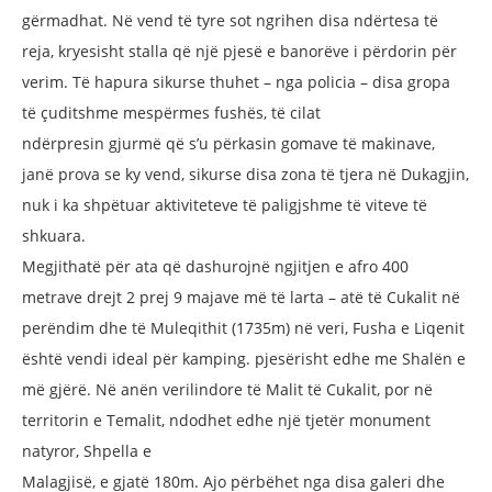
gërmadhat. Në vend të
tyre sot ngrihen disa ndërtesa të
reja,
kryesisht stalla që një pjesë e banorëve
i përdorin për
verim. Të hapura sikurse
thuhet – nga policia – disa gropa
të
çuditshme mespërmes fushës, të cilat
ndërpresin gjurmë që s’u përkasin
gomave të makinave,
janë prova se
ky vend, sikurse disa zona të tjera në
Dukagjin,
nuk i ka shpëtuar aktiviteteve
të paligjshme të viteve të
shkuara.
Megjithatë për ata që dashurojnë ngjitjen
e afro 400
metrave drejt 2 prej 9 majave
më të larta – atë të Cukalit në
perëndim
dhe të Muleqithit (1735m) në veri, Fusha
e Liqenit
është vendi ideal për kamping.
pjesërisht edhe me Shalën e
më gjërë.
Në anën verilindore të Malit të Cukalit,
por në
territorin e Temalit, ndodhet edhe
një tjetër monument
natyror, Shpella e
Malagjisë, e gjatë 180m. Ajo përbëhet
nga disa galeri dhe