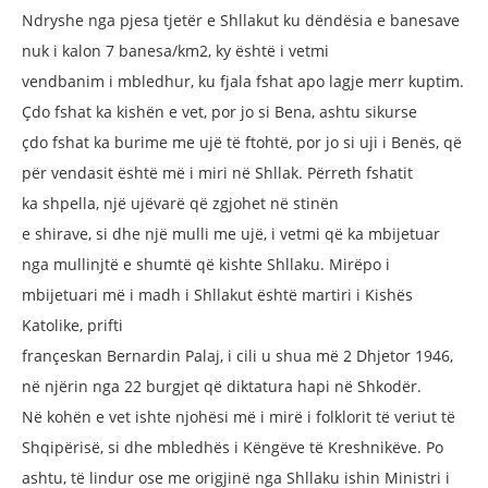
Ndryshe nga pjesa tjetër e
Shllakut ku dëndësia e banesave
nuk
i kalon 7 banesa/km2, ky është i vetmi
vendbanim i mbledhur, ku fjala fshat apo
lagje merr kuptim.
Çdo fshat ka kishën
e vet, por jo si Bena, ashtu sikurse
çdo
fshat ka burime me ujë të ftohtë, por
jo si uji i Benës, që
për vendasit është
më i miri në Shllak. Përreth fshatit
ka
shpella, një ujëvarë që zgjohet në stinën
e shirave, si dhe një mulli me ujë, i vetmi
që ka mbijetuar
nga mullinjtë e shumtë
që kishte Shllaku.
Mirëpo i
mbijetuari më i madh i Shllakut
është martiri i Kishës
Katolike, prifti
françeskan Bernardin Palaj, i cili u shua
më 2 Dhjetor 1946,
në njërin nga 22
burgjet që diktatura hapi në Shkodër.
Në kohën e vet ishte njohësi më i mirë
i folklorit të veriut të
Shqipërisë, si dhe
mbledhës i Këngëve të Kreshnikëve.
Po
ashtu, të lindur ose me origjinë nga
Shllaku ishin Ministri i