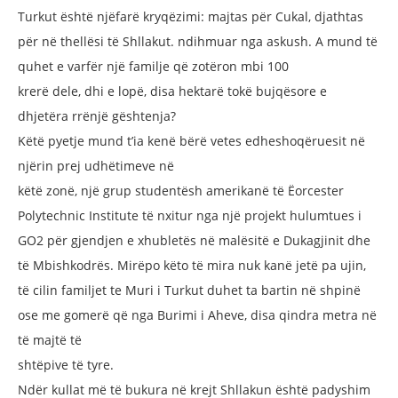
Turkut
është njëfarë kryqëzimi: majtas për
Cukal, djathtas
për në thellësi të Shllakut.
ndihmuar nga askush. A mund të
quhet
e varfër një familje që zotëron mbi 100
krerë dele, dhi e lopë, disa hektarë tokë
bujqësore e
dhjetëra rrënjë gështenja?
Këtë pyetje mund t’ia kenë bërë vetes edhe
shoqëruesit në
njërin prej udhëtimeve në
këtë zonë, një grup studentësh amerikanë
të Ëorcester
Polytechnic Institute të
nxitur nga një projekt hulumtues i
GO2
për gjendjen e xhubletës në malësitë e
Dukagjinit dhe
të Mbishkodrës. Mirëpo
këto të mira nuk kanë jetë pa ujin,
të cilin
familjet te Muri i Turkut duhet ta bartin
në shpinë
ose me gomerë që nga Burimi
i Aheve, disa qindra metra në
të majtë të
shtëpive të tyre.
Ndër kullat më të bukura në krejt
Shllakun është padyshim