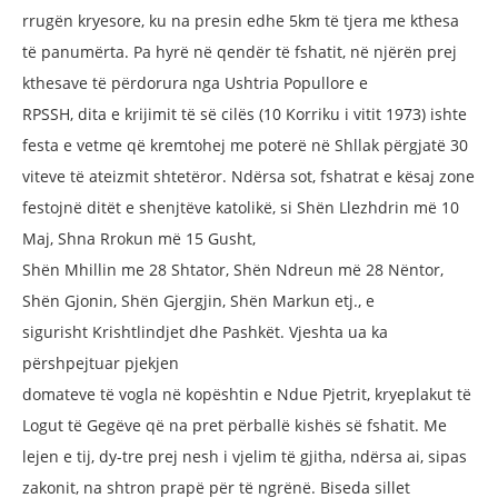
rrugën
kryesore, ku na presin edhe 5km të tjera
me kthesa
të panumërta. Pa hyrë në
qendër të fshatit, në njërën prej
kthesave
të përdorura nga Ushtria Popullore e
RPSSH, dita e krijimit të së cilës (10
Korriku i vitit 1973) ishte
festa e vetme që
kremtohej me poterë në Shllak përgjatë
30
viteve të ateizmit shtetëror. Ndërsa
sot, fshatrat e kësaj zone
festojnë ditët
e shenjtëve katolikë, si Shën Llezhdrin
më 10
Maj, Shna Rrokun më 15 Gusht,
Shën Mhillin me 28 Shtator, Shën
Ndreun më 28 Nëntor,
Shën Gjonin, Shën
Gjergjin, Shën Markun etj., e
sigurisht
Krishtlindjet dhe Pashkët.
Vjeshta ua ka
përshpejtuar pjekjen
domateve të vogla në kopështin e Ndue
Pjetrit, kryeplakut të
Logut të Gegëve
që na pret përballë kishës së fshatit.
Me
lejen e tij, dy-tre prej nesh i vjelim të
gjitha, ndërsa ai, sipas
zakonit, na shtron
prapë për të ngrënë. Biseda sillet