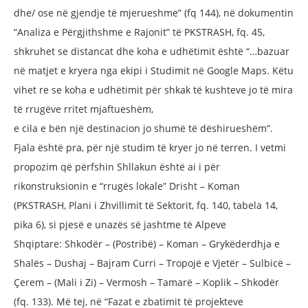
dhe/
ose në gjendje të mjerueshme” (fq 144),
në dokumentin
“Analiza e Përgjithshme
e Rajonit” të PKSTRASH, fq. 45,
shkruhet
se distancat dhe koha e udhëtimit është
“…bazuar
në matjet e kryera nga ekipi i
Studimit në Google Maps. Këtu
vihet re se
koha e udhëtimit për shkak të kushteve
jo të mira
të rrugëve rritet mjaftueshëm,
e cila e bën një destinacion jo shumë të
dëshirueshëm”.
Fjala është pra, për një
studim të kryer jo në terren.
I vetmi
propozim që përfshin Shllakun është
ai i për
rikonstruksionin e “rrugës lokale”
Drisht – Koman
(PKSTRASH, Plani i Zhvillimit
të Sektorit, fq. 140, tabela 14,
pika 6), si pjesë
e unazës së jashtme të Alpeve
Shqiptare:
Shkodër – (Postribë) – Koman – Grykëderdhja
e
Shalës – Dushaj – Bajram Curri – Tropojë e
Vjetër – Sulbicë –
Çerem – (Mali i Zi) – Vermosh
– Tamarë – Koplik – Shkodër
(fq. 133). Më tej,
në “Fazat e zbatimit të projekteve