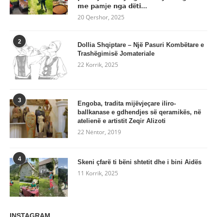
𝗺𝗲 𝗽𝗮mj𝗲 𝗻𝗴𝗮 𝗱ë𝘁𝗶…
20 Qershor, 2025
2
Dollia Shqiptare – Një Pasuri Kombëtare e
Trashëgimisë Jomateriale
22 Korrik, 2025
3
Engoba, tradita mijëvjeçare iliro-
ballkanase e gdhendjes së qeramikës, në
atelienë e artistit Zeqir Alizoti
22 Nëntor, 2019
4
Skeni çfarë ti bëni shtetit dhe i bini Aidës
11 Korrik, 2025
INSTAGRAM