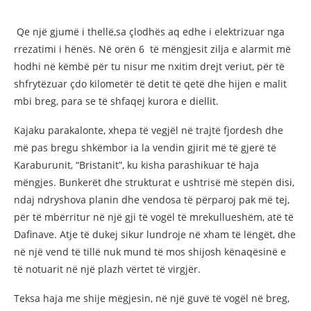
Qe një gjumë i thellë,sa çlodhës aq edhe i elektrizuar nga
rrezatimi i hënës. Në orën 6 të mëngjesit zilja e alarmit më
hodhi në këmbë për tu nisur me nxitim drejt veriut, për të
shfrytëzuar çdo kilometër të detit të qetë dhe hijen e malit
mbi breg, para se të shfaqej kurora e diellit.
Kajaku parakalonte, xhepa të vegjël në trajtë fjordesh dhe
më pas bregu shkëmbor ia la vendin gjirit më të gjerë të
Karaburunit, “Bristanit”, ku kisha parashikuar të haja
mëngjes. Bunkerët dhe strukturat e ushtrisë më stepën disi,
ndaj ndryshova planin dhe vendosa të përparoj pak më tej,
për të mbërritur në një gji të vogël të mrekullueshëm, atë të
Dafinave. Atje të dukej sikur lundroje në xham të lëngët, dhe
në një vend të tillë nuk mund të mos shijosh kënaqësinë e
të notuarit në një plazh vërtet të virgjër.
Teksa haja me shije mëgjesin, në një guvë të vogël në breg,