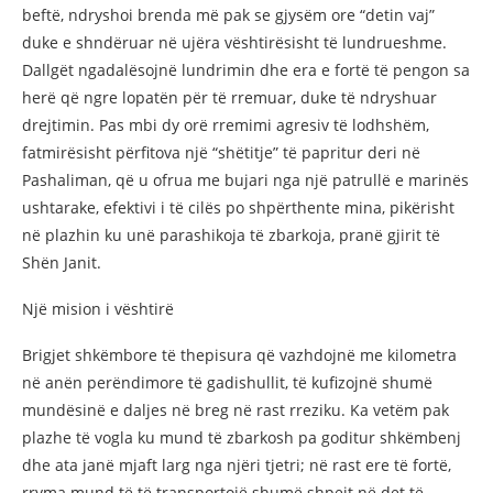
beftë, ndryshoi brenda më pak se gjysëm ore “detin vaj”
duke e shndëruar në ujëra vështirësisht të lundrueshme.
Dallgët ngadalësojnë lundrimin dhe era e fortë të pengon sa
herë që ngre lopatën për të rremuar, duke të ndryshuar
drejtimin. Pas mbi dy orë rremimi agresiv të lodhshëm,
fatmirësisht përfitova një “shëtitje” të papritur deri në
Pashaliman, që u ofrua me bujari nga një patrullë e marinës
ushtarake, efektivi i të cilës po shpërthente mina, pikërisht
në plazhin ku unë parashikoja të zbarkoja, pranë gjirit të
Shën Janit.
Një mision i vështirë
Brigjet shkëmbore të thepisura që vazhdojnë me kilometra
në anën perëndimore të gadishullit, të kufizojnë shumë
mundësinë e daljes në breg në rast rreziku. Ka vetëm pak
plazhe të vogla ku mund të zbarkosh pa goditur shkëmbenj
dhe ata janë mjaft larg nga njëri tjetri; në rast ere të fortë,
rryma mund të të transportojë shumë shpejt në det të