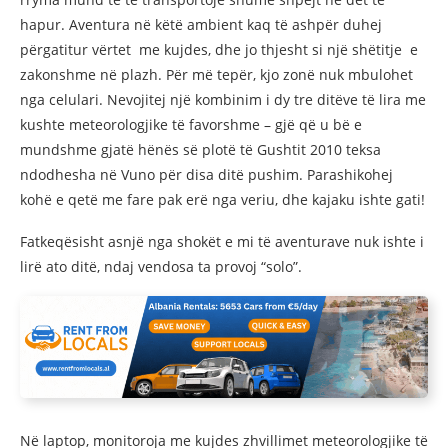
hapur. Aventura në këtë ambient kaq të ashpër duhej
përgatitur vërtet me kujdes, dhe jo thjesht si një shëtitje e
zakonshme në plazh. Për më tepër, kjo zonë nuk mbulohet
nga celulari. Nevojitej një kombinim i dy tre ditëve të lira me
kushte meteorologjike të favorshme – gjë që u bë e
mundshme gjatë hënës së plotë të Gushtit 2010 teksa
ndodhesha në Vuno për disa ditë pushim. Parashikohej
kohë e qetë me fare pak erë nga veriu, dhe kajaku ishte gati!
Fatkeqësisht asnjë nga shokët e mi të aventurave nuk ishte i
lirë ato ditë, ndaj vendosa ta provoj “solo”.
Në laptop, monitoroja me kujdes zhvillimet meteorologjike të