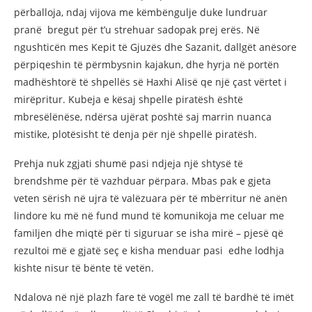
përballoja, ndaj vijova me këmbëngulje duke lundruar
pranë bregut për t’u strehuar sadopak prej erës. Në
ngushticën mes Kepit të Gjuzës dhe Sazanit, dallgët anësore
përpiqeshin të përmbysnin kajakun, dhe hyrja në portën
madhështorë të shpellës së Haxhi Alisë qe një çast vërtet i
mirëpritur. Kubeja e kësaj shpelle piratësh është
mbresëlënëse, ndërsa ujërat poshtë saj marrin nuanca
mistike, plotësisht të denja për një shpellë piratësh.
Prehja nuk zgjati shumë pasi ndjeja një shtysë të
brendshme për të vazhduar përpara. Mbas pak e gjeta
veten sërish në ujra të valëzuara për të mbërritur në anën
lindore ku më në fund mund të komunikoja me celuar me
familjen dhe miqtë për ti siguruar se isha mirë – pjesë që
rezultoi më e gjatë seç e kisha menduar pasi edhe lodhja
kishte nisur të bënte të vetën.
Ndalova në një plazh fare të vogël me zall të bardhë të imët