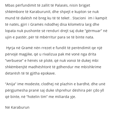
Mbas përfundimit të zallit të Palasës, nisin brigjet
shkëmbore të Karaburunit, dhe shpejt e kupton se nuk
mund të dalësh në breg ku të të teket . Stacioni im i kampit
të natës, gjiri i Gramës ndodhej disa kilometra larg dhe
lopata nuk pushonte së renduri drejt saj duke “gërmuar” në
ujin e pastër, për të mbërritur para se të binte nata.
Hyrja në Gramë nën rrezet e fundit të perëndimit qe një
përvojë magjike, që u rivalizua pak më vonë nga drita
“verbuese” e hënës së plotë, që nuk vonoi të dukej mbi
shkëmbenjtë madhështorë të gdhendur me mbishkrime
detarësh të të gjitha epokave.
“Anija” ime modeste, clodhej në plazhin e bardhë, dhe unë
përgjumesha pranë saj duke shprehur dëshira për çdo yll
që binte, në “hotelin tim” me miliarda yje.
Në Karaburun