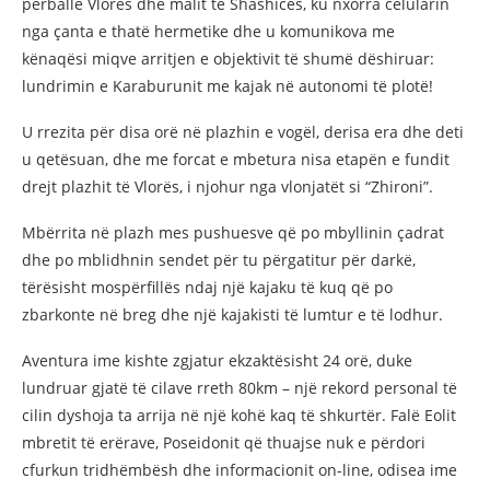
përballë Vlorës dhe malit të Shashicës, ku nxorra celularin
nga çanta e thatë hermetike dhe u komunikova me
kënaqësi miqve arritjen e objektivit të shumë dëshiruar:
lundrimin e Karaburunit me kajak në autonomi të plotë!
U rrezita për disa orë në plazhin e vogël, derisa era dhe deti
u qetësuan, dhe me forcat e mbetura nisa etapën e fundit
drejt plazhit të Vlorës, i njohur nga vlonjatët si “Zhironi”.
Mbërrita në plazh mes pushuesve që po mbyllinin çadrat
dhe po mblidhnin sendet për tu përgatitur për darkë,
tërësisht mospërfillës ndaj një kajaku të kuq që po
zbarkonte në breg dhe një kajakisti të lumtur e të lodhur.
Aventura ime kishte zgjatur ekzaktësisht 24 orë, duke
lundruar gjatë të cilave rreth 80km – një rekord personal të
cilin dyshoja ta arrija në një kohë kaq të shkurtër. Falë Eolit
mbretit të erërave, Poseidonit që thuajse nuk e përdori
cfurkun tridhëmbësh dhe informacionit on-line, odisea ime