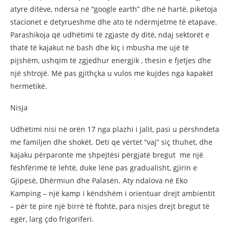
atyre ditëve, ndërsa në “google earth” dhe në hartë, piketoja
stacionet e detyrueshme dhe ato të ndërmjetme të etapave.
Parashikoja që udhëtimi të zgjaste dy ditë, ndaj sektorët e
thatë të kajakut në bash dhe kiç i mbusha me ujë të
pijshëm, ushqim të zgjedhur energjik , thesin e fjetjes dhe
një shtrojë. Më pas gjithçka u vulos me kujdes nga kapakët
hermetikë.
Nisja
Udhëtimi nisi në orën 17 nga plazhi i Jalit, pasi u përshndeta
me familjen dhe shokët. Deti qe vërtet “vaj” siç thuhet, dhe
kajaku përparonte me shpejtësi përgjatë bregut me një
fëshfërimë të lehtë, duke lënë pas gradualisht, gjirin e
Gjipesë, Dhërmiun dhe Palasën. Aty ndalova në Eko
Kamping – një kamp i këndshëm i orientuar drejt ambientit
– për të pirë një birrë të ftohtë, para nisjes drejt bregut të
egër, larg çdo frigoriferi.