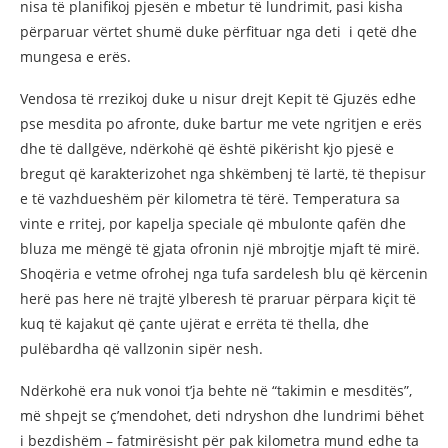
nisa të planifikoj pjesën e mbetur të lundrimit, pasi kisha
përparuar vërtet shumë duke përfituar nga deti i qetë dhe
mungesa e erës.
Vendosa të rrezikoj duke u nisur drejt Kepit të Gjuzës edhe
pse mesdita po afronte, duke bartur me vete ngritjen e erës
dhe të dallgëve, ndërkohë që është pikërisht kjo pjesë e
bregut që karakterizohet nga shkëmbenj të lartë, të thepisur
e të vazhdueshëm për kilometra të tërë. Temperatura sa
vinte e rritej, por kapelja speciale që mbulonte qafën dhe
bluza me mëngë të gjata ofronin një mbrojtje mjaft të mirë.
Shoqëria e vetme ofrohej nga tufa sardelesh blu që kërcenin
herë pas here në trajtë ylberesh të praruar përpara kiçit të
kuq të kajakut që çante ujërat e errëta të thella, dhe
pulëbardha që vallzonin sipër nesh.
Ndërkohë era nuk vonoi t’ja behte në “takimin e mesditës”,
më shpejt se ç’mendohet, deti ndryshon dhe lundrimi bëhet
i bezdishëm – fatmirësisht për pak kilometra mund edhe ta