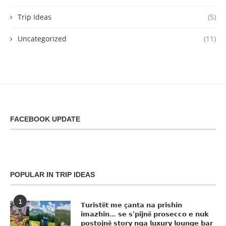
Trip Ideas
(5)
Uncategorized
(11)
FACEBOOK UPDATE
POPULAR IN TRIP IDEAS
1
𝗧𝘂𝗿𝗶𝘀𝘁ë𝘁 𝗺𝗲 ç𝗮𝗻𝘁𝗮 𝗻𝗮 𝗽𝗿𝗶𝘀𝗵𝗶𝗻
𝗶𝗺𝗮𝘇𝗵𝗶𝗻… 𝘀𝗲 𝘀’𝗽𝗶𝗷𝗻ë 𝗽𝗿𝗼𝘀𝗲𝗰𝗰𝗼 𝗲 𝗻𝘂𝗸
𝗽𝗼𝘀𝘁𝗼𝗷𝗻ë 𝘀𝘁𝗼𝗿𝘆 𝗻𝗴𝗮 𝗹𝘂𝘅𝘂𝗿𝘆 𝗹𝗼𝘂𝗻𝗴𝗲 𝗯𝗮𝗿