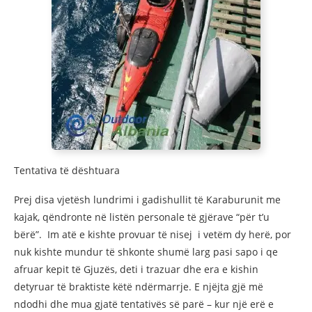
Tentativa të dështuara
Prej disa vjetësh lundrimi i gadishullit të Karaburunit me
kajak, qëndronte në listën personale të gjërave “për t’u
bërë”. Im atë e kishte provuar të nisej i vetëm dy herë, por
nuk kishte mundur të shkonte shumë larg pasi sapo i qe
afruar kepit të Gjuzës, deti i trazuar dhe era e kishin
detyruar të braktiste këtë ndërmarrje. E njëjta gjë më
ndodhi dhe mua gjatë tentativës së parë – kur një erë e