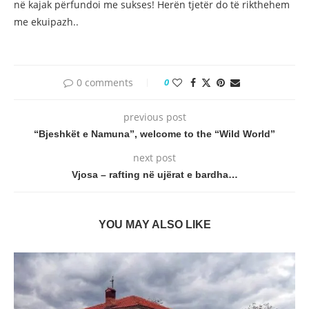
në kajak përfundoi me sukses! Herën tjetër do të rikthehem
me ekuipazh..
0 comments
0
previous post
“Bjeshkët e Namuna”, welcome to the “Wild World”
next post
Vjosa – rafting në ujërat e bardha…
YOU MAY ALSO LIKE