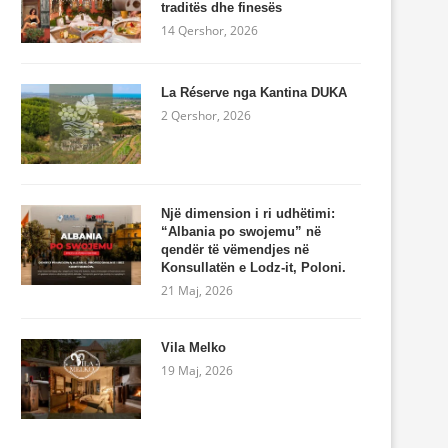
traditës dhe finesës
14 Qershor, 2026
La Réserve nga Kantina DUKA
2 Qershor, 2026
Një dimension i ri udhëtimi:
“Albania po swojemu” në
qendër të vëmendjes në
Konsullatën e Lodz-it, Poloni.
21 Maj, 2026
Vila Melko
19 Maj, 2026