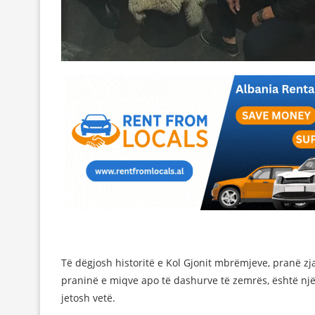
Të dëgjosh historitë e Kol Gjonit mbrëmjeve, pranë zja
praninë e miqve apo të dashurve të zemrës, është njëjt
jetosh vetë.