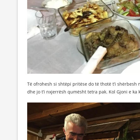
Të ofrohesh si shtëpi pritëse do të thotë t’i shërbesh
dhe jo t’i nxjerrësh qumësht tetra pak. Kol Gjoni e k