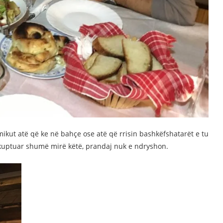
 mikut atë që ke në bahçe ose atë që rrisin bashkëfshatarët e tu
a kuptuar shumë mirë këtë, prandaj nuk e ndryshon.