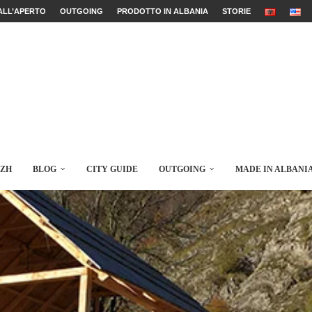
ALL’APERTO
OUTGOING
PRODOTTO IN ALBANIA
STORIE
AZH
BLOG
CITY GUIDE
OUTGOING
MADE IN ALBANI