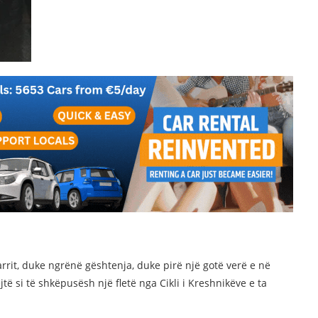
rrit, duke ngrënë gështenja, duke pirë një gotë verë e në
ë si të shkëpusësh një fletë nga Cikli i Kreshnikëve e ta