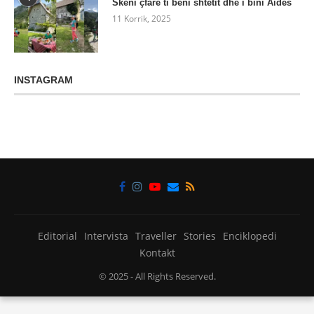
Skeni çfarë ti bëni shtetit dhe i bini Aidës
11 Korrik, 2025
INSTAGRAM
Editorial
Intervista
Traveller
Stories
Enciklopedi
Kontakt
© 2025
- All Rights Reserved.