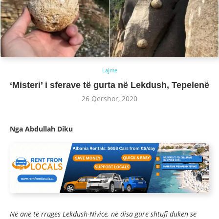
Lajme
‘Misteri’ i sferave të gurta në Lekdush, Tepelenë
26 Qershor, 2020
Nga Abdullah Diku
Në anë të rrugës Lekdush-Nivicë, në disa gurë shtufi duken së