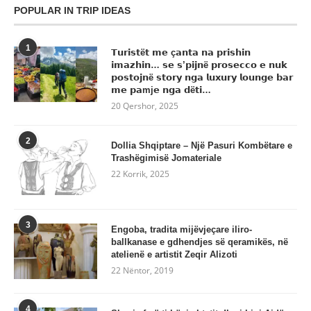
POPULAR IN TRIP IDEAS
1
𝗧𝘂𝗿𝗶𝘀𝘁ë𝘁 𝗺𝗲 ç𝗮𝗻𝘁𝗮 𝗻𝗮 𝗽𝗿𝗶𝘀𝗵𝗶𝗻
𝗶𝗺𝗮𝘇𝗵𝗶𝗻… 𝘀𝗲 𝘀’𝗽𝗶𝗷𝗻ë 𝗽𝗿𝗼𝘀𝗲𝗰𝗰𝗼 𝗲 𝗻𝘂𝗸
𝗽𝗼𝘀𝘁𝗼𝗷𝗻ë 𝘀𝘁𝗼𝗿𝘆 𝗻𝗴𝗮 𝗹𝘂𝘅𝘂𝗿𝘆 𝗹𝗼𝘂𝗻𝗴𝗲 𝗯𝗮𝗿
𝗺𝗲 𝗽𝗮mj𝗲 𝗻𝗴𝗮 𝗱ë𝘁𝗶…
20 Qershor, 2025
2
Dollia Shqiptare – Një Pasuri Kombëtare e
Trashëgimisë Jomateriale
22 Korrik, 2025
3
Engoba, tradita mijëvjeçare iliro-
ballkanase e gdhendjes së qeramikës, në
atelienë e artistit Zeqir Alizoti
22 Nëntor, 2019
4