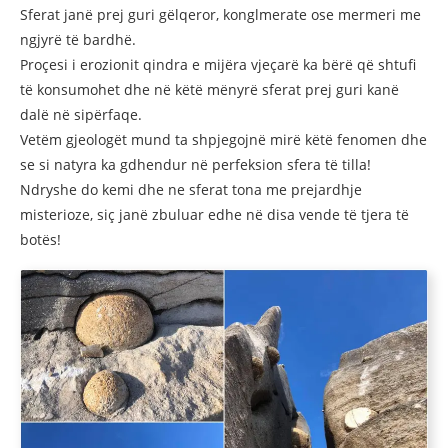
Sferat janë prej guri gëlqeror, konglmerate ose mermeri me
ngjyrë të bardhë.
Proçesi i erozionit qindra e mijëra vjeçarë ka bërë që shtufi
të konsumohet dhe në këtë mënyrë sferat prej guri kanë
dalë në sipërfaqe.
Vetëm gjeologët mund ta shpjegojnë mirë këtë fenomen dhe
se si natyra ka gdhendur në perfeksion sfera të tilla!
Ndryshe do kemi dhe ne sferat tona me prejardhje
misterioze, siç janë zbuluar edhe në disa vende të tjera të
botës!