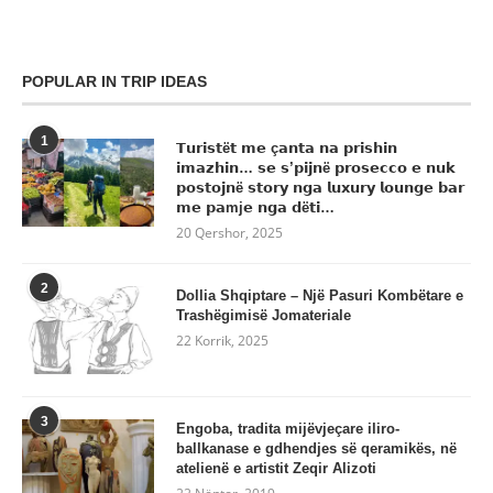
POPULAR IN TRIP IDEAS
1
𝗧𝘂𝗿𝗶𝘀𝘁ë𝘁 𝗺𝗲 ç𝗮𝗻𝘁𝗮 𝗻𝗮 𝗽𝗿𝗶𝘀𝗵𝗶𝗻
𝗶𝗺𝗮𝘇𝗵𝗶𝗻… 𝘀𝗲 𝘀’𝗽𝗶𝗷𝗻ë 𝗽𝗿𝗼𝘀𝗲𝗰𝗰𝗼 𝗲 𝗻𝘂𝗸
𝗽𝗼𝘀𝘁𝗼𝗷𝗻ë 𝘀𝘁𝗼𝗿𝘆 𝗻𝗴𝗮 𝗹𝘂𝘅𝘂𝗿𝘆 𝗹𝗼𝘂𝗻𝗴𝗲 𝗯𝗮𝗿
𝗺𝗲 𝗽𝗮mj𝗲 𝗻𝗴𝗮 𝗱ë𝘁𝗶…
20 Qershor, 2025
2
Dollia Shqiptare – Një Pasuri Kombëtare e
Trashëgimisë Jomateriale
22 Korrik, 2025
3
Engoba, tradita mijëvjeçare iliro-
ballkanase e gdhendjes së qeramikës, në
atelienë e artistit Zeqir Alizoti