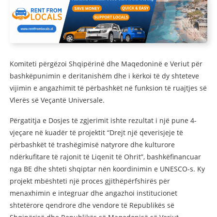
Komiteti përgëzoi Shqipërinë dhe Maqedoninë e Veriut për
bashkëpunimin e deritanishëm dhe i kërkoi të dy shteteve
vijimin e angazhimit të përbashkët në funksion të ruajtjes së
Vlerës së Veçantë Universale.
Përgatitja e Dosjes të zgjerimit ishte rezultat i një pune 4-
vjeçare në kuadër të projektit “Drejt një qeverisjeje të
përbashkët të trashëgimisë natyrore dhe kulturore
ndërkufitare të rajonit të Liqenit të Ohrit”, bashkëfinancuar
nga BE dhe shteti shqiptar nën koordinimin e UNESCO-s. Ky
projekt mbështeti një proces gjithëpërfshirës për
menaxhimin e integruar dhe angazhoi institucionet
shtetërore qendrore dhe vendore të Republikës së