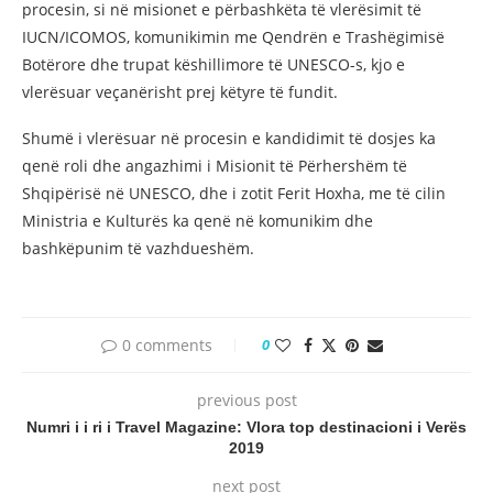
procesin, si në misionet e përbashkëta të vlerësimit të
IUCN/ICOMOS, komunikimin me Qendrën e Trashëgimisë
Botërore dhe trupat këshillimore të UNESCO-s, kjo e
vlerësuar veçanërisht prej këtyre të fundit.
Shumë i vlerësuar në procesin e kandidimit të dosjes ka
qenë roli dhe angazhimi i Misionit të Përhershëm të
Shqipërisë në UNESCO, dhe i zotit Ferit Hoxha, me të cilin
Ministria e Kulturës ka qenë në komunikim dhe
bashkëpunim të vazhdueshëm.
0 comments
0
previous post
Numri i i ri i Travel Magazine: Vlora top destinacioni i Verës
2019
next post