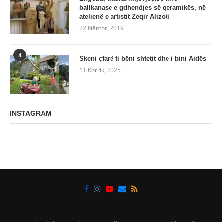
ballkanase e gdhendjes së qeramikës, në
atelienë e artistit Zeqir Alizoti
22 Nëntor, 2019
4
Skeni çfarë ti bëni shtetit dhe i bini Aidës
11 Korrik, 2025
INSTAGRAM