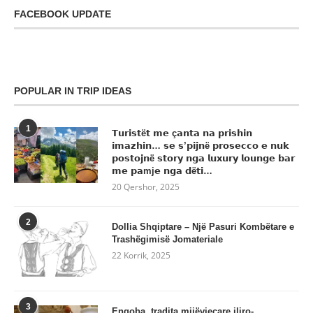
FACEBOOK UPDATE
POPULAR IN TRIP IDEAS
1
𝗧𝘂𝗿𝗶𝘀𝘁ë𝘁 𝗺𝗲 ç𝗮𝗻𝘁𝗮 𝗻𝗮 𝗽𝗿𝗶𝘀𝗵𝗶𝗻
𝗶𝗺𝗮𝘇𝗵𝗶𝗻… 𝘀𝗲 𝘀’𝗽𝗶𝗷𝗻ë 𝗽𝗿𝗼𝘀𝗲𝗰𝗰𝗼 𝗲 𝗻𝘂𝗸
𝗽𝗼𝘀𝘁𝗼𝗷𝗻ë 𝘀𝘁𝗼𝗿𝘆 𝗻𝗴𝗮 𝗹𝘂𝘅𝘂𝗿𝘆 𝗹𝗼𝘂𝗻𝗴𝗲 𝗯𝗮𝗿
𝗺𝗲 𝗽𝗮mj𝗲 𝗻𝗴𝗮 𝗱ë𝘁𝗶…
20 Qershor, 2025
2
Dollia Shqiptare – Një Pasuri Kombëtare e
Trashëgimisë Jomateriale
22 Korrik, 2025
3
Engoba, tradita mijëvjeçare iliro-