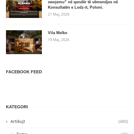
swojemu” në qendër të vëmendjes në
Konsullatën e Lodz-it, Poloni.
21 Maj, 2026
Vila Melko
19 Maj, 2026
FACEBOOK FEED
KATEGORI
Artikujt
(480)