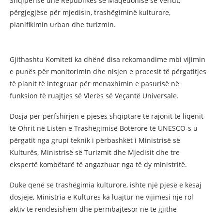
Shqipërisë dhe Republikës së Maqedonisë së Veriut,
përgjegjëse për mjedisin, trashëgiminë kulturore,
planifikimin urban dhe turizmin.
Gjithashtu Komiteti ka dhënë disa rekomandime mbi vijimin
e punës për monitorimin dhe nisjen e procesit të përgatitjes
të planit të integruar për menaxhimin e pasurisë në
funksion të ruajtjes së Vlerës së Veçantë Universale.
Dosja për përfshirjen e pjesës shqiptare të rajonit të liqenit
të Ohrit në Listën e Trashëgimisë Botërore të UNESCO-s u
përgatit nga grupi teknik i përbashkët i Ministrisë së
Kulturës, Ministrisë së Turizmit dhe Mjedisit dhe tre
ekspertë kombëtarë të angazhuar nga të dy ministritë.
Duke qenë se trashëgimia kulturore, ishte një pjesë e kësaj
dosjeje, Ministria e Kulturës ka luajtur në vijimësi një rol
aktiv të rëndësishëm dhe përmbajtësor në të gjithë