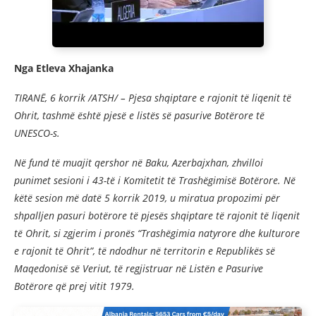
Nga Etleva Xhajanka
TIRANË, 6 korrik /ATSH/ – Pjesa shqiptare e rajonit të liqenit të
Ohrit, tashmë është pjesë e listës së pasurive Botërore të
UNESCO-s.
Në fund të muajit qershor në Baku, Azerbajxhan, zhvilloi
punimet sesioni i 43-të i Komitetit të Trashëgimisë Botërore. Në
këtë sesion më datë 5 korrik 2019, u miratua propozimi për
shpalljen pasuri botërore të pjesës shqiptare të rajonit të liqenit
të Ohrit, si zgjerim i pronës “Trashëgimia natyrore dhe kulturore
e rajonit të Ohrit”, të ndodhur në territorin e Republikës së
Maqedonisë së Veriut, të regjistruar në Listën e Pasurive
Botërore që prej vitit 1979.