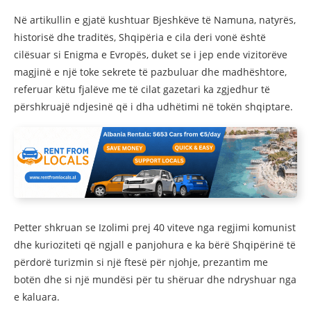
Në artikullin e gjatë kushtuar Bjeshkëve të Namuna, natyrës,
historisë dhe traditës, Shqipëria e cila deri vonë është
cilësuar si Enigma e Evropës, duket se i jep ende vizitorëve
magjinë e një toke sekrete të pazbuluar dhe madhështore,
referuar këtu fjalëve me të cilat gazetari ka zgjedhur të
përshkruajë ndjesinë që i dha udhëtimi në tokën shqiptare.
Petter shkruan se Izolimi prej 40 viteve nga regjimi komunist
dhe kurioziteti që ngjall e panjohura e ka bërë Shqipërinë të
përdorë turizmin si një ftesë për njohje, prezantim me
botën dhe si një mundësi për tu shëruar dhe ndryshuar nga
e kaluara.