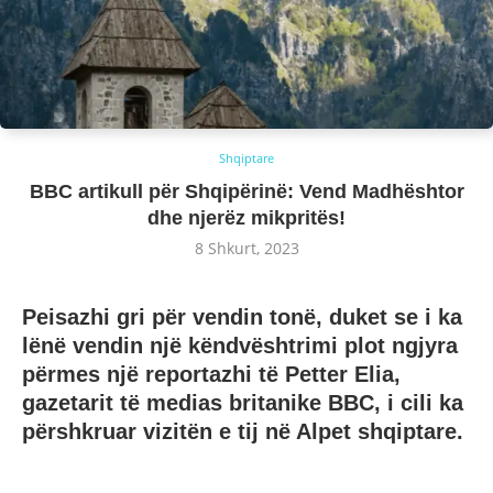
Shqiptare
BBC artikull për Shqipërinë: Vend Madhështor
dhe njerëz mikpritës!
8 Shkurt, 2023
Peisazhi gri për vendin tonë, duket se i ka
lënë vendin një këndvështrimi plot ngjyra
përmes një reportazhi të Petter Elia,
gazetarit të medias britanike BBC, i cili ka
përshkruar vizitën e tij në Alpet shqiptare.