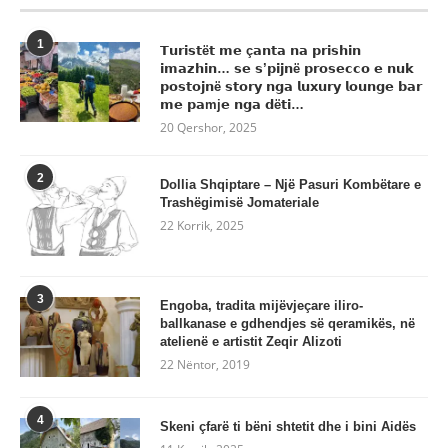
1
𝗧𝘂𝗿𝗶𝘀𝘁ë𝘁 𝗺𝗲 ç𝗮𝗻𝘁𝗮 𝗻𝗮 𝗽𝗿𝗶𝘀𝗵𝗶𝗻
𝗶𝗺𝗮𝘇𝗵𝗶𝗻… 𝘀𝗲 𝘀’𝗽𝗶𝗷𝗻ë 𝗽𝗿𝗼𝘀𝗲𝗰𝗰𝗼 𝗲 𝗻𝘂𝗸
𝗽𝗼𝘀𝘁𝗼𝗷𝗻ë 𝘀𝘁𝗼𝗿𝘆 𝗻𝗴𝗮 𝗹𝘂𝘅𝘂𝗿𝘆 𝗹𝗼𝘂𝗻𝗴𝗲 𝗯𝗮𝗿
𝗺𝗲 𝗽𝗮mj𝗲 𝗻𝗴𝗮 𝗱ë𝘁𝗶…
20 Qershor, 2025
2
Dollia Shqiptare – Një Pasuri Kombëtare e
Trashëgimisë Jomateriale
22 Korrik, 2025
3
Engoba, tradita mijëvjeçare iliro-
ballkanase e gdhendjes së qeramikës, në
atelienë e artistit Zeqir Alizoti
22 Nëntor, 2019
4
Skeni çfarë ti bëni shtetit dhe i bini Aidës