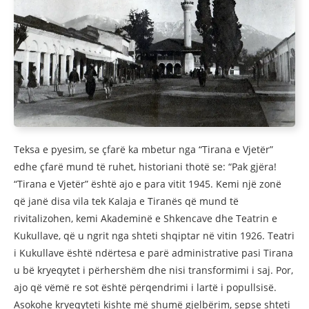
Teksa e pyesim, se çfarë ka mbetur nga “Tirana e Vjetër”
edhe çfarë mund të ruhet, historiani thotë se: “Pak gjëra!
“Tirana e Vjetër” është ajo e para vitit 1945. Kemi një zonë
që janë disa vila tek Kalaja e Tiranës që mund të
rivitalizohen, kemi Akademinë e Shkencave dhe Teatrin e
Kukullave, që u ngrit nga shteti shqiptar në vitin 1926. Teatri
i Kukullave është ndërtesa e parë administrative pasi Tirana
u bë kryeqytet i përhershëm dhe nisi transformimi i saj. Por,
ajo që vëmë re sot është përqendrimi i lartë i popullsisë.
Asokohe kryeqyteti kishte më shumë gjelbërim, sepse shteti