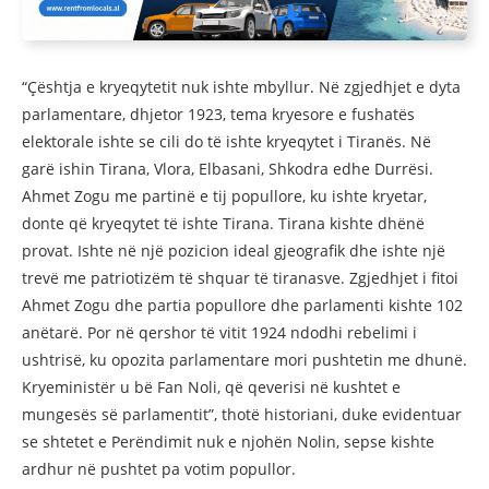
“Çështja e kryeqytetit nuk ishte mbyllur. Në zgjedhjet e dyta
parlamentare, dhjetor 1923, tema kryesore e fushatës
elektorale ishte se cili do të ishte kryeqytet i Tiranës. Në
garë ishin Tirana, Vlora, Elbasani, Shkodra edhe Durrësi.
Ahmet Zogu me partinë e tij popullore, ku ishte kryetar,
donte që kryeqytet të ishte Tirana. Tirana kishte dhënë
provat. Ishte në një pozicion ideal gjeografik dhe ishte një
trevë me patriotizëm të shquar të tiranasve. Zgjedhjet i fitoi
Ahmet Zogu dhe partia popullore dhe parlamenti kishte 102
anëtarë. Por në qershor të vitit 1924 ndodhi rebelimi i
ushtrisë, ku opozita parlamentare mori pushtetin me dhunë.
Kryeministër u bë Fan Noli, që qeverisi në kushtet e
mungesës së parlamentit”, thotë historiani, duke evidentuar
se shtetet e Perëndimit nuk e njohën Nolin, sepse kishte
ardhur në pushtet pa votim popullor.