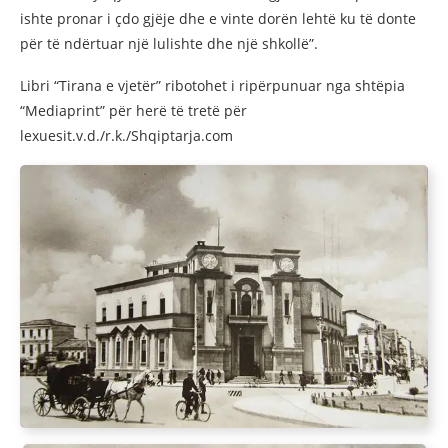
ishte pronar i çdo gjëje dhe e vinte dorën lehtë ku të donte
për të ndërtuar një lulishte dhe një shkollë”.
Libri “Tirana e vjetër” ribotohet i ripërpunuar nga shtëpia
“Mediaprint” për herë të tretë për
lexuesit.v.d./r.k./Shqiptarja.com