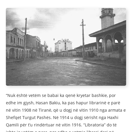
“Nuk është vetëm se babai ka qenë kryetar bashkie, por
edhe im gjysh, Hasan Bakiu, ka pas hapur librarinë e parë
në vitin 1908 në Tiranë, që u dogj në vitin 1910 nga armata e
Shefqet Turgut Pashës. Në 1914 u dogj sërisht nga Haxhi
Qamili për t’u rindërtuar në vitin 1916. “Libratoria” do të