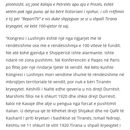
plotësisht, siç janë Kalaja e Petrelës apo ajo e Prezës, është
vetëm pak nga puna, që ka bërë historiani i njohur, i cili rrëfimin
e tij për “ReportTV” e nis duke shpjeguar se si u shpall Tirana
kryeqytet, në këtë 100-vjetor të saj.
“Kongresi i Lushnjës është një nga ngjarjet më të
rëndësishme ose më e rëndësishmja e 100 viteve të fundit.
Në atë kohë gjendja e Shqipërisë ishte alarmante. Ishte
ndarë në zona pushtimi. Në Konferencën e Paqes në Paris
po flitej për një rindarje tjetër të vendit. Në këto kushte
Kongresi i Lushnjes mori vendime shumë të rëndësishme në
mbrojtjen territoriale të vendit, por nuk e bëri Tiranën
kryeqytet. Këshilli i Naltë edhe qeveria u nis drejt Durrësit.
Marshimi filloi në 6 shkurt 1920 dhe shkoi drejt Durrësit,
kaloi në Kavajë dhe atje u pengua nga forcat e pushtimit
italian. U detyrua që të kthehet drejt Shijakut dhe në Qafë të
Kasharit i priti kryetari i bashkisë së Tiranës, Ismail Ndroqi.
Kështu në 11 shkurt të vitit 1920 Tirana u shpall kryeqytet i