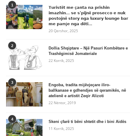
1
𝗧𝘂𝗿𝗶𝘀𝘁ë𝘁 𝗺𝗲 ç𝗮𝗻𝘁𝗮 𝗻𝗮 𝗽𝗿𝗶𝘀𝗵𝗶𝗻
𝗶𝗺𝗮𝘇𝗵𝗶𝗻… 𝘀𝗲 𝘀’𝗽𝗶𝗷𝗻ë 𝗽𝗿𝗼𝘀𝗲𝗰𝗰𝗼 𝗲 𝗻𝘂𝗸
𝗽𝗼𝘀𝘁𝗼𝗷𝗻ë 𝘀𝘁𝗼𝗿𝘆 𝗻𝗴𝗮 𝗹𝘂𝘅𝘂𝗿𝘆 𝗹𝗼𝘂𝗻𝗴𝗲 𝗯𝗮𝗿
𝗺𝗲 𝗽𝗮mj𝗲 𝗻𝗴𝗮 𝗱ë𝘁𝗶…
20 Qershor, 2025
2
Dollia Shqiptare – Një Pasuri Kombëtare e
Trashëgimisë Jomateriale
22 Korrik, 2025
3
Engoba, tradita mijëvjeçare iliro-
ballkanase e gdhendjes së qeramikës, në
atelienë e artistit Zeqir Alizoti
22 Nëntor, 2019
4
Skeni çfarë ti bëni shtetit dhe i bini Aidës
11 Korrik, 2025