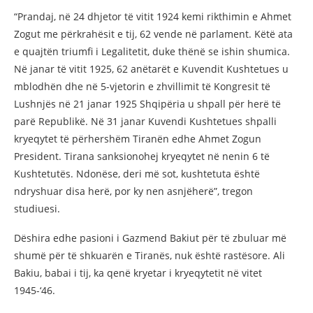
“Prandaj, në 24 dhjetor të vitit 1924 kemi rikthimin e Ahmet
Zogut me përkrahësit e tij, 62 vende në parlament. Këtë ata
e quajtën triumfi i Legalitetit, duke thënë se ishin shumica.
Në janar të vitit 1925, 62 anëtarët e Kuvendit Kushtetues u
mblodhën dhe në 5-vjetorin e zhvillimit të Kongresit të
Lushnjës në 21 janar 1925 Shqipëria u shpall për herë të
parë Republikë. Në 31 janar Kuvendi Kushtetues shpalli
kryeqytet të përhershëm Tiranën edhe Ahmet Zogun
President. Tirana sanksionohej kryeqytet në nenin 6 të
Kushtetutës. Ndonëse, deri më sot, kushtetuta është
ndryshuar disa herë, por ky nen asnjëherë”, tregon
studiuesi.
Dëshira edhe pasioni i Gazmend Bakiut për të zbuluar më
shumë për të shkuarën e Tiranës, nuk është rastësore. Ali
Bakiu, babai i tij, ka qenë kryetar i kryeqytetit në vitet
1945-‘46.