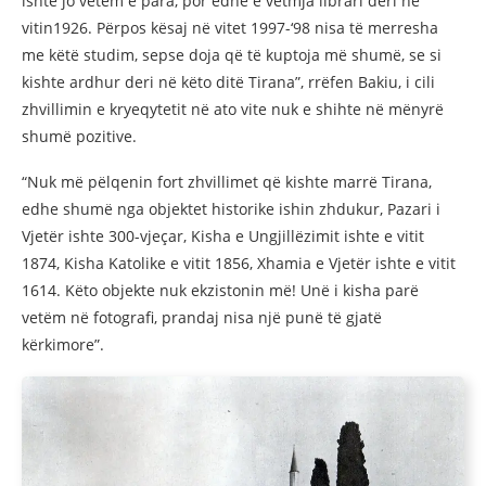
ishte jo vetëm e para, por edhe e vetmja librari deri në
vitin1926. Përpos kësaj në vitet 1997-‘98 nisa të merresha
me këtë studim, sepse doja që të kuptoja më shumë, se si
kishte ardhur deri në këto ditë Tirana”, rrëfen Bakiu, i cili
zhvillimin e kryeqytetit në ato vite nuk e shihte në mënyrë
shumë pozitive.
“Nuk më pëlqenin fort zhvillimet që kishte marrë Tirana,
edhe shumë nga objektet historike ishin zhdukur, Pazari i
Vjetër ishte 300-vjeçar, Kisha e Ungjillëzimit ishte e vitit
1874, Kisha Katolike e vitit 1856, Xhamia e Vjetër ishte e vitit
1614. Këto objekte nuk ekzistonin më! Unë i kisha parë
vetëm në fotografi, prandaj nisa një punë të gjatë
kërkimore”.