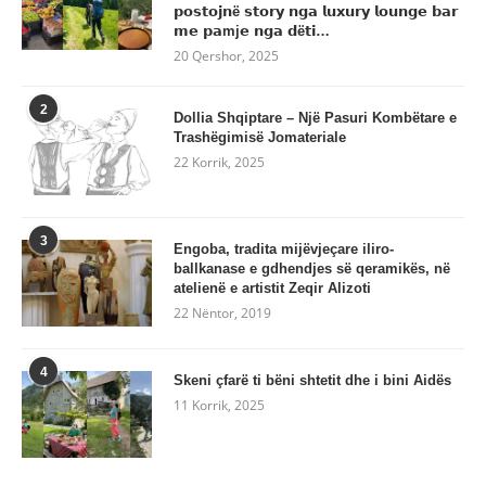
𝗽𝗼𝘀𝘁𝗼𝗷𝗻ë 𝘀𝘁𝗼𝗿𝘆 𝗻𝗴𝗮 𝗹𝘂𝘅𝘂𝗿𝘆 𝗹𝗼𝘂𝗻𝗴𝗲 𝗯𝗮𝗿
𝗺𝗲 𝗽𝗮mj𝗲 𝗻𝗴𝗮 𝗱ë𝘁𝗶…
20 Qershor, 2025
2
Dollia Shqiptare – Një Pasuri Kombëtare e
Trashëgimisë Jomateriale
22 Korrik, 2025
3
Engoba, tradita mijëvjeçare iliro-
ballkanase e gdhendjes së qeramikës, në
atelienë e artistit Zeqir Alizoti
22 Nëntor, 2019
4
Skeni çfarë ti bëni shtetit dhe i bini Aidës
11 Korrik, 2025