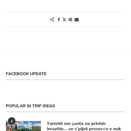
FACEBOOK UPDATE
POPULAR IN TRIP IDEAS
1
𝗧𝘂𝗿𝗶𝘀𝘁ë𝘁 𝗺𝗲 ç𝗮𝗻𝘁𝗮 𝗻𝗮 𝗽𝗿𝗶𝘀𝗵𝗶𝗻
𝗶𝗺𝗮𝘇𝗵𝗶𝗻… 𝘀𝗲 𝘀’𝗽𝗶𝗷𝗻ë 𝗽𝗿𝗼𝘀𝗲𝗰𝗰𝗼 𝗲 𝗻𝘂𝗸